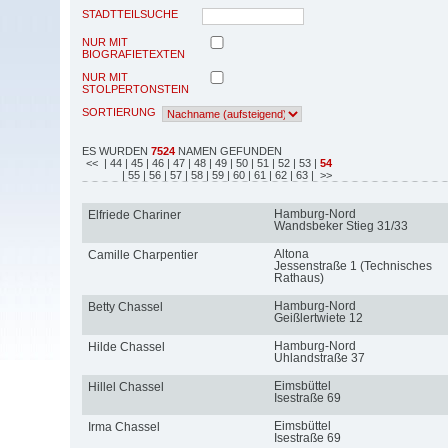
STADTTEILSUCHE
NUR MIT
BIOGRAFIETEXTEN
NUR MIT
STOLPERTONSTEIN
SORTIERUNG
ES WURDEN
7524
NAMEN GEFUNDEN
<<
| 44
| 45
| 46
| 47
| 48
| 49
| 50
| 51
| 52
| 53
|
54
| 55
| 56
| 57
| 58
| 59
| 60
| 61
| 62
| 63
| >>
Hamburg-Nord
Elfriede Chariner
Wandsbeker Stieg 31/33
Altona
Camille Charpentier
Jessenstraße 1 (Technisches
Rathaus)
Hamburg-Nord
Betty Chassel
Geißlertwiete 12
Hamburg-Nord
Hilde Chassel
Uhlandstraße 37
Eimsbüttel
Hillel Chassel
Isestraße 69
Eimsbüttel
Irma Chassel
Isestraße 69