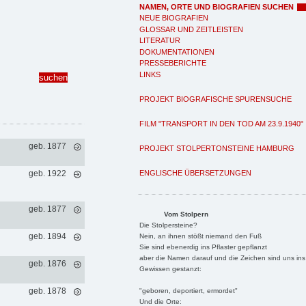
NAMEN, ORTE UND BIOGRAFIEN SUCHEN
NEUE BIOGRAFIEN
GLOSSAR UND ZEITLEISTEN
LITERATUR
DOKUMENTATIONEN
PRESSEBERICHTE
LINKS
PROJEKT BIOGRAFISCHE SPURENSUCHE
FILM "TRANSPORT IN DEN TOD AM 23.9.1940"
geb. 1877
PROJEKT STOLPERTONSTEINE HAMBURG
ENGLISCHE ÜBERSETZUNGEN
geb. 1922
geb. 1877
Vom Stolpern
Die Stolpersteine?
geb. 1894
Nein, an ihnen stößt niemand den Fuß
Sie sind ebenerdig ins Pflaster gepflanzt
aber die Namen darauf und die Zeichen sind uns ins
geb. 1876
Gewissen gestanzt:
geb. 1878
"geboren, deportiert, ermordet"
Und die Orte: