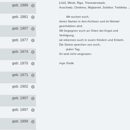
Łódź, Minsk, Riga, Theresienstadt,
geb. 1886
Auschwitz, Chelmno, Majdanek, Sobibor, Treblinka ..
geb. 1881
Wir suchen euch,
deren Namen in den Archiven und im Himmel
geschrieben sind.
geb. 1907
Wir begegnen euch an Orten der Angst und
Verfolgung,
geb. 1877
wir erkennen euch in euren Kindern und Enkeln.
Die Steine sprechen von euch,
jeden Tag.
geb. 1874
Ihr seid nicht vergessen.
geb. 1870
Inge Grolle
geb. 1871
geb. 1902
geb. 1907
geb. 1897
geb. 1899