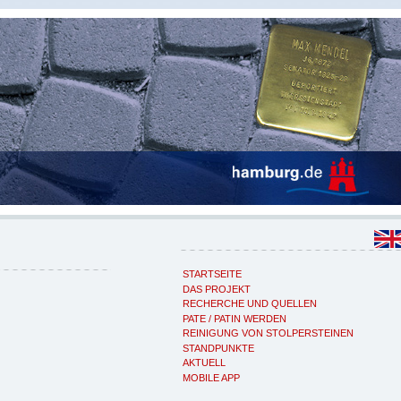
STARTSEITE
DAS PROJEKT
RECHERCHE UND QUELLEN
PATE / PATIN WERDEN
REINIGUNG VON STOLPERSTEINEN
STANDPUNKTE
AKTUELL
MOBILE APP