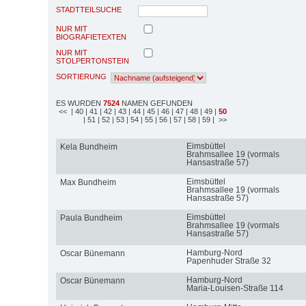
STADTTEILSUCHE
NUR MIT
BIOGRAFIETEXTEN
NUR MIT
STOLPERTONSTEIN
SORTIERUNG
ES WURDEN
7524
NAMEN GEFUNDEN
<<
| 40
| 41
| 42
| 43
| 44
| 45
| 46
| 47
| 48
| 49
|
50
| 51
| 52
| 53
| 54
| 55
| 56
| 57
| 58
| 59
| >>
Eimsbüttel
Kela Bundheim
Brahmsallee 19 (vormals
Hansastraße 57)
Eimsbüttel
Max Bundheim
Brahmsallee 19 (vormals
Hansastraße 57)
Eimsbüttel
Paula Bundheim
Brahmsallee 19 (vormals
Hansastraße 57)
Hamburg-Nord
Oscar Bünemann
Papenhuder Straße 32
Hamburg-Nord
Oscar Bünemann
Maria-Louisen-Straße 114