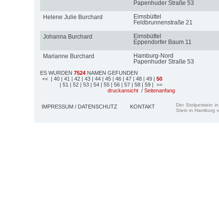
Papenhuder Straße 53
Eimsbüttel
Helene Julie Burchard
Feldbrunnenstraße 21
Eimsbüttel
Johanna Burchard
Eppendorfer Baum 11
Hamburg-Nord
Marianne Burchard
Papenhuder Straße 53
ES WURDEN
7524
NAMEN GEFUNDEN
<<
| 40
| 41
| 42
| 43
| 44
| 45
| 46
| 47
| 48
| 49
|
50
| 51
| 52
| 53
| 54
| 55
| 56
| 57
| 58
| 59
| >>
druckansicht
/
Seitenanfang
Der Stolperstein i
IMPRESSUM / DATENSCHUTZ
KONTAKT
Stein in Hamburg v