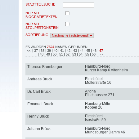
STADTTEILSUCHE
NUR MIT
BIOGRAFIETEXTEN
NUR MIT
STOLPERTONSTEIN
SORTIERUNG
ES WURDEN
7524
NAMEN GEFUNDEN
<<
| 37
| 38
| 39
| 40
| 41
| 42
| 43
| 44
| 45
| 46
|
47
| 48
| 49
| 50
| 51
| 52
| 53
| 54
| 55
| 56
| >>
Hamburg-Nord
Therese Bromberger
Kurzer Kamp 6 Altenheim
Eimsbüttel
Andreas Bruck
Mollerstraße 16
Altona
Dr. Carl Bruck
Elbchaussee 271
Hamburg-Mitte
Emanuel Bruck
Koppel 26
Eimsbüttel
Henny Brück
Isestraße 59
Hamburg-Nord
Johann Brück
Mundsburger Damm 46