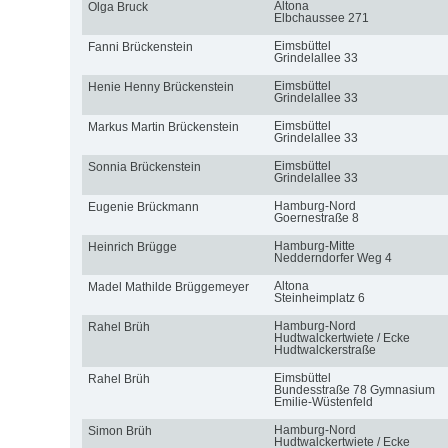
Altona
Olga Bruck
Elbchaussee 271
Eimsbüttel
Fanni Brückenstein
Grindelallee 33
Eimsbüttel
Henie Henny Brückenstein
Grindelallee 33
Eimsbüttel
Markus Martin Brückenstein
Grindelallee 33
Eimsbüttel
Sonnia Brückenstein
Grindelallee 33
Hamburg-Nord
Eugenie Brückmann
Goernestraße 8
Hamburg-Mitte
Heinrich Brügge
Nedderndorfer Weg 4
Altona
Madel Mathilde Brüggemeyer
Steinheimplatz 6
Hamburg-Nord
Rahel Brüh
Hudtwalckertwiete / Ecke
Hudtwalckerstraße
Eimsbüttel
Rahel Brüh
Bundesstraße 78 Gymnasium
Emilie-Wüstenfeld
Hamburg-Nord
Simon Brüh
Hudtwalckertwiete / Ecke