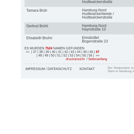
Hudtwalckerstraße
Hamburg-Nord
Tamara Brüh
Hudtwalckertwiete /
Hudtwalckerstraße
Hamburg-Nord
Gertrud Brühl
Haynstraße 10
Eimsbüttel
Elisabeth Bruhn
Bogenstraße 23
ES WURDEN
7524
NAMEN GEFUNDEN
<<
| 37
| 38
| 39
| 40
| 41
| 42
| 43
| 44
| 45
| 46
|
47
| 48
| 49
| 50
| 51
| 52
| 53
| 54
| 55
| 56
| >>
druckansicht
/
Seitenanfang
Der Stolperstein i
IMPRESSUM / DATENSCHUTZ
KONTAKT
Stein in Hamburg v