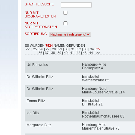
STADTTEILSUCHE
NUR MIT
BIOGRAFIETEXTEN
NUR MIT
STOLPERTONSTEIN
SORTIERUNG
ES WURDEN
7524
NAMEN GEFUNDEN
<<
| 25
| 26
| 27
| 28
| 29
| 30
| 31
| 32
| 33
| 34
|
35
| 36
| 37
| 38
| 39
| 40
| 41
| 42
| 43
| 44
| >>
Hamburg-Mitte
Uri Bleiweiss
Enckeplatz 4
Eimsbüttel
Dr. Wilhelm Blitz
Werderstraße 65
Hamburg-Nord
Dr. Wilhelm Blitz
Maria-Louisen-Straße 114
Eimsbüttel
Emma Blitz
Dillstraße 21
Eimsbüttel
Ida Blitz
Rothenbaumchaussee 83
Hamburg-Mitte
Margarete Blitz
Marienthaler Straße 73