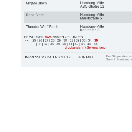
Hamburg-Mitte
Mirjam Bloch
ABC-Straße 12
Hamburg-Mitte
Rosa Bloch
Marktstraße 5
Hamburg-Mitte
Theodor Wolff Bloch
Kohlhöfen 8
ES WURDEN
7524
NAMEN GEFUNDEN
<<
| 25
| 26
| 27
| 28
| 29
| 30
| 31
| 32
| 33
| 34
|
35
| 36
| 37
| 38
| 39
| 40
| 41
| 42
| 43
| 44
| >>
druckansicht
/
Seitenanfang
Der Stolperstein i
IMPRESSUM / DATENSCHUTZ
KONTAKT
Stein in Hamburg v