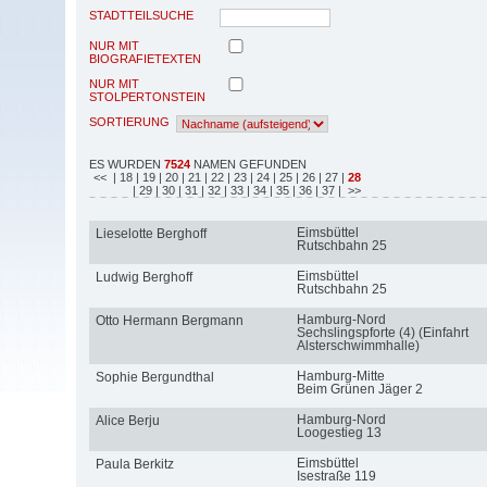
STADTTEILSUCHE
NUR MIT
BIOGRAFIETEXTEN
NUR MIT
STOLPERTONSTEIN
SORTIERUNG
ES WURDEN
7524
NAMEN GEFUNDEN
<<
| 18
| 19
| 20
| 21
| 22
| 23
| 24
| 25
| 26
| 27
|
28
| 29
| 30
| 31
| 32
| 33
| 34
| 35
| 36
| 37
| >>
Eimsbüttel
Lieselotte Berghoff
Rutschbahn 25
Eimsbüttel
Ludwig Berghoff
Rutschbahn 25
Hamburg-Nord
Otto Hermann Bergmann
Sechslingspforte (4) (Einfahrt
Alsterschwimmhalle)
Hamburg-Mitte
Sophie Bergundthal
Beim Grünen Jäger 2
Hamburg-Nord
Alice Berju
Loogestieg 13
Eimsbüttel
Paula Berkitz
Isestraße 119