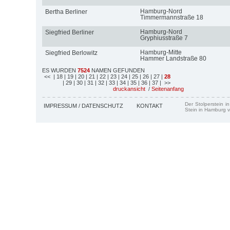
Hamburg-Nord
Bertha Berliner
Timmermannstraße 18
Hamburg-Nord
Siegfried Berliner
Gryphiusstraße 7
Hamburg-Mitte
Siegfried Berlowitz
Hammer Landstraße 80
ES WURDEN
7524
NAMEN GEFUNDEN
<<
| 18
| 19
| 20
| 21
| 22
| 23
| 24
| 25
| 26
| 27
|
28
| 29
| 30
| 31
| 32
| 33
| 34
| 35
| 36
| 37
| >>
druckansicht
/
Seitenanfang
Der Stolperstein i
IMPRESSUM / DATENSCHUTZ
KONTAKT
Stein in Hamburg v