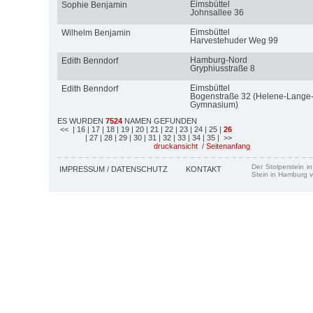
Eimsbüttel
Sophie Benjamin
Johnsallee 36
Eimsbüttel
Wilhelm Benjamin
Harvestehuder Weg 99
Hamburg-Nord
Edith Benndorf
Gryphiusstraße 8
Eimsbüttel
Edith Benndorf
Bogenstraße 32 (Helene-Lange
Gymnasium)
ES WURDEN
7524
NAMEN GEFUNDEN
<<
| 16
| 17
| 18
| 19
| 20
| 21
| 22
| 23
| 24
| 25
|
26
| 27
| 28
| 29
| 30
| 31
| 32
| 33
| 34
| 35
| >>
druckansicht
/
Seitenanfang
Der Stolperstein i
IMPRESSUM / DATENSCHUTZ
KONTAKT
Stein in Hamburg v