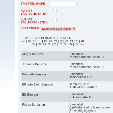
STADTTEILSUCHE
NUR MIT
BIOGRAFIETEXTEN
NUR MIT
STOLPERTONSTEIN
SORTIERUNG
ES WURDEN
7524
NAMEN GEFUNDEN
<<
| 16
| 17
| 18
| 19
| 20
| 21
| 22
| 23
| 24
| 25
|
26
| 27
| 28
| 29
| 30
| 31
| 32
| 33
| 34
| 35
| >>
Eimsbüttel
Alegra Benezra
Rothenbaumchaussee 83
Eimsbüttel
Johanna Benezra
Rothenbaumchaussee 83
Eimsbüttel
Bonnette Benjamin
Ottersbekallee 27
Hamburg-Nord
Elfriede Ellen Benjamin
Gustav-Leo-Straße 2
Eimsbüttel
Etti Benjamin
Kottwitzstraße 15
Eimsbüttel
Frieda Benjamin
Von-Melle-Park 5 Campus der
Universität (vormals