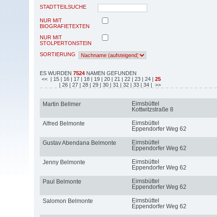
STADTTEILSUCHE
NUR MIT
BIOGRAFIETEXTEN
NUR MIT
STOLPERTONSTEIN
SORTIERUNG
ES WURDEN
7524
NAMEN GEFUNDEN
<<
| 15
| 16
| 17
| 18
| 19
| 20
| 21
| 22
| 23
| 24
|
25
| 26
| 27
| 28
| 29
| 30
| 31
| 32
| 33
| 34
| >>
Eimsbüttel
Martin Bellmer
Kottwitzstraße 8
Eimsbüttel
Alfred Belmonte
Eppendorfer Weg 62
Eimsbüttel
Gustav Abendana Belmonte
Eppendorfer Weg 62
Eimsbüttel
Jenny Belmonte
Eppendorfer Weg 62
Eimsbüttel
Paul Belmonte
Eppendorfer Weg 62
Eimsbüttel
Salomon Belmonte
Eppendorfer Weg 62