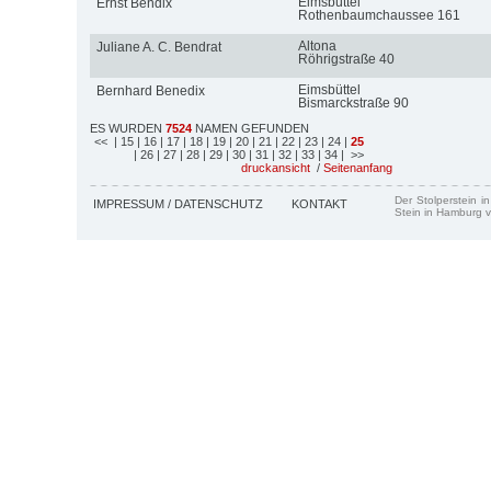
Eimsbüttel
Ernst Bendix
Rothenbaumchaussee 161
Altona
Juliane A. C. Bendrat
Röhrigstraße 40
Eimsbüttel
Bernhard Benedix
Bismarckstraße 90
ES WURDEN
7524
NAMEN GEFUNDEN
<<
| 15
| 16
| 17
| 18
| 19
| 20
| 21
| 22
| 23
| 24
|
25
| 26
| 27
| 28
| 29
| 30
| 31
| 32
| 33
| 34
| >>
druckansicht
/
Seitenanfang
Der Stolperstein i
IMPRESSUM / DATENSCHUTZ
KONTAKT
Stein in Hamburg v