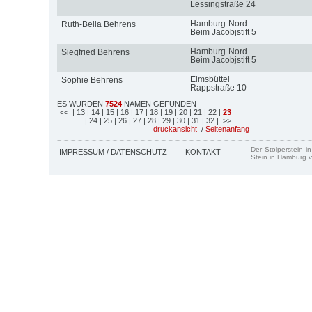
Lessingstraße 24
Hamburg-Nord
Ruth-Bella Behrens
Beim Jacobjstift 5
Hamburg-Nord
Siegfried Behrens
Beim Jacobjstift 5
Eimsbüttel
Sophie Behrens
Rappstraße 10
ES WURDEN
7524
NAMEN GEFUNDEN
<<
| 13
| 14
| 15
| 16
| 17
| 18
| 19
| 20
| 21
| 22
|
23
| 24
| 25
| 26
| 27
| 28
| 29
| 30
| 31
| 32
| >>
druckansicht
/
Seitenanfang
Der Stolperstein i
IMPRESSUM / DATENSCHUTZ
KONTAKT
Stein in Hamburg v