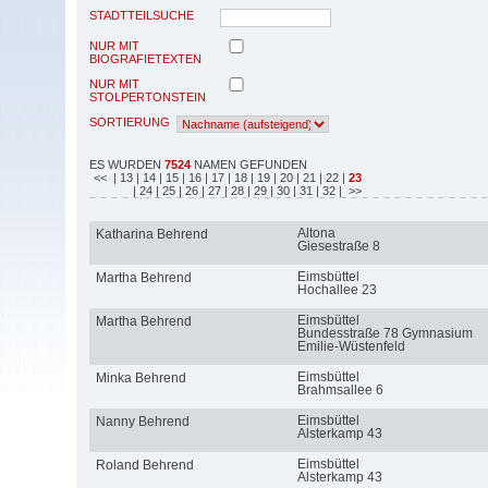
STADTTEILSUCHE
NUR MIT
BIOGRAFIETEXTEN
NUR MIT
STOLPERTONSTEIN
SORTIERUNG
ES WURDEN
7524
NAMEN GEFUNDEN
<<
| 13
| 14
| 15
| 16
| 17
| 18
| 19
| 20
| 21
| 22
|
23
| 24
| 25
| 26
| 27
| 28
| 29
| 30
| 31
| 32
| >>
Altona
Katharina Behrend
Giesestraße 8
Eimsbüttel
Martha Behrend
Hochallee 23
Eimsbüttel
Martha Behrend
Bundesstraße 78 Gymnasium
Emilie-Wüstenfeld
Eimsbüttel
Minka Behrend
Brahmsallee 6
Eimsbüttel
Nanny Behrend
Alsterkamp 43
Eimsbüttel
Roland Behrend
Alsterkamp 43