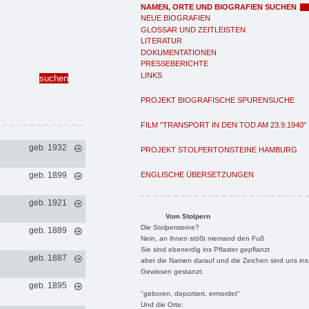
NAMEN, ORTE UND BIOGRAFIEN SUCHEN
NEUE BIOGRAFIEN
GLOSSAR UND ZEITLEISTEN
LITERATUR
DOKUMENTATIONEN
PRESSEBERICHTE
LINKS
PROJEKT BIOGRAFISCHE SPURENSUCHE
FILM "TRANSPORT IN DEN TOD AM 23.9.1940"
geb. 1932
PROJEKT STOLPERTONSTEINE HAMBURG
ENGLISCHE ÜBERSETZUNGEN
geb. 1899
geb. 1921
Vom Stolpern
Die Stolpersteine?
geb. 1889
Nein, an ihnen stößt niemand den Fuß
Sie sind ebenerdig ins Pflaster gepflanzt
geb. 1887
aber die Namen darauf und die Zeichen sind uns ins
Gewissen gestanzt:
geb. 1895
"geboren, deportiert, ermordet"
Und die Orte: