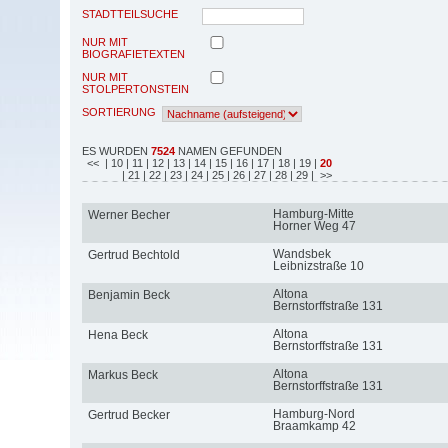
STADTTEILSUCHE
NUR MIT
BIOGRAFIETEXTEN
NUR MIT
STOLPERTONSTEIN
SORTIERUNG
ES WURDEN
7524
NAMEN GEFUNDEN
<<
| 10
| 11
| 12
| 13
| 14
| 15
| 16
| 17
| 18
| 19
|
20
| 21
| 22
| 23
| 24
| 25
| 26
| 27
| 28
| 29
| >>
Hamburg-Mitte
Werner Becher
Horner Weg 47
Wandsbek
Gertrud Bechtold
Leibnizstraße 10
Altona
Benjamin Beck
Bernstorffstraße 131
Altona
Hena Beck
Bernstorffstraße 131
Altona
Markus Beck
Bernstorffstraße 131
Hamburg-Nord
Gertrud Becker
Braamkamp 42