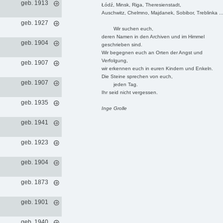
geb. 1913
Łódź, Minsk, Riga, Theresienstadt,
Auschwitz, Chelmno, Majdanek, Sobibor, Treblinka ..
geb. 1927
Wir suchen euch,
deren Namen in den Archiven und im Himmel
geb. 1904
geschrieben sind.
Wir begegnen euch an Orten der Angst und
Verfolgung,
geb. 1907
wir erkennen euch in euren Kindern und Enkeln.
Die Steine sprechen von euch,
geb. 1907
jeden Tag.
Ihr seid nicht vergessen.
geb. 1935
Inge Grolle
geb. 1941
geb. 1923
geb. 1904
geb. 1873
geb. 1901
geb. 1940