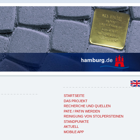
STARTSEITE
DAS PROJEKT
RECHERCHE UND QUELLEN
PATE / PATIN WERDEN
REINIGUNG VON STOLPERSTEINEN
STANDPUNKTE
AKTUELL
MOBILE APP