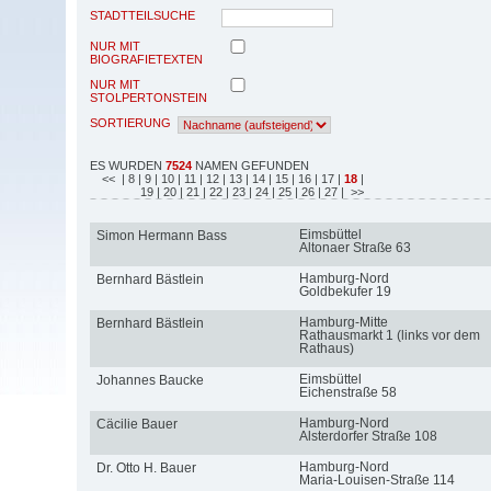
STADTTEILSUCHE
NUR MIT
BIOGRAFIETEXTEN
NUR MIT
STOLPERTONSTEIN
SORTIERUNG
ES WURDEN
7524
NAMEN GEFUNDEN
<<
| 8
| 9
| 10
| 11
| 12
| 13
| 14
| 15
| 16
| 17
|
18
|
19
| 20
| 21
| 22
| 23
| 24
| 25
| 26
| 27
| >>
Eimsbüttel
Simon Hermann Bass
Altonaer Straße 63
Hamburg-Nord
Bernhard Bästlein
Goldbekufer 19
Hamburg-Mitte
Bernhard Bästlein
Rathausmarkt 1 (links vor dem
Rathaus)
Eimsbüttel
Johannes Baucke
Eichenstraße 58
Hamburg-Nord
Cäcilie Bauer
Alsterdorfer Straße 108
Hamburg-Nord
Dr. Otto H. Bauer
Maria-Louisen-Straße 114