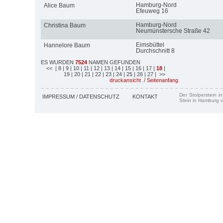
Hamburg-Nord
Alice Baum
Efeuweg 16
Hamburg-Nord
Christina Baum
Neumünstersche Straße 42
Eimsbüttel
Hannelore Baum
Durchschnitt 8
ES WURDEN
7524
NAMEN GEFUNDEN
<<
| 8
| 9
| 10
| 11
| 12
| 13
| 14
| 15
| 16
| 17
|
18
|
19
| 20
| 21
| 22
| 23
| 24
| 25
| 26
| 27
| >>
druckansicht
/
Seitenanfang
Der Stolperstein i
IMPRESSUM / DATENSCHUTZ
KONTAKT
Stein in Hamburg v