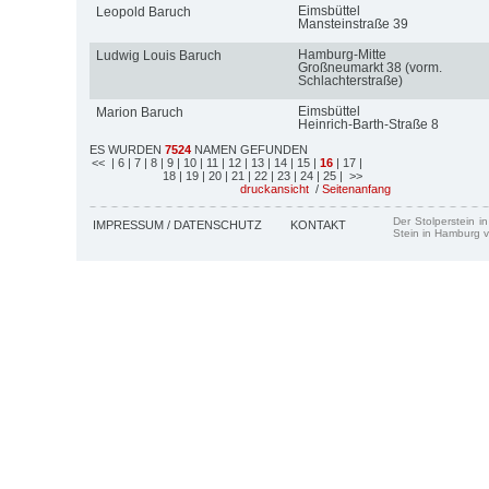
Eimsbüttel
Leopold Baruch
Mansteinstraße 39
Hamburg-Mitte
Ludwig Louis Baruch
Großneumarkt 38 (vorm.
Schlachterstraße)
Eimsbüttel
Marion Baruch
Heinrich-Barth-Straße 8
ES WURDEN
7524
NAMEN GEFUNDEN
<<
| 6
| 7
| 8
| 9
| 10
| 11
| 12
| 13
| 14
| 15
|
16
| 17
|
18
| 19
| 20
| 21
| 22
| 23
| 24
| 25
| >>
druckansicht
/
Seitenanfang
Der Stolperstein i
IMPRESSUM / DATENSCHUTZ
KONTAKT
Stein in Hamburg v