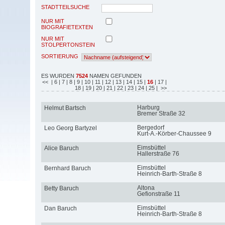
STADTTEILSUCHE
NUR MIT
BIOGRAFIETEXTEN
NUR MIT
STOLPERTONSTEIN
SORTIERUNG
ES WURDEN
7524
NAMEN GEFUNDEN
<<
| 6
| 7
| 8
| 9
| 10
| 11
| 12
| 13
| 14
| 15
|
16
| 17
|
18
| 19
| 20
| 21
| 22
| 23
| 24
| 25
| >>
Harburg
Helmut Bartsch
Bremer Straße 32
Bergedorf
Leo Georg Bartyzel
Kurt-A.-Körber-Chaussee 9
Eimsbüttel
Alice Baruch
Hallerstraße 76
Eimsbüttel
Bernhard Baruch
Heinrich-Barth-Straße 8
Altona
Betty Baruch
Gefionstraße 11
Eimsbüttel
Dan Baruch
Heinrich-Barth-Straße 8