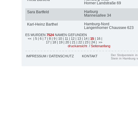
Horner Landstraße 69
Harburg
Sara Bartfeld
Mannesallee 34
Hamburg-Nord
Karl-Heinz Barthel
Langenhorner Chaussee 623
ES WURDEN
7524
NAMEN GEFUNDEN
<<
| 5
| 6
| 7
| 8
| 9
| 10
| 11
| 12
| 13
| 14
|
15
| 16
|
17
| 18
| 19
| 20
| 21
| 22
| 23
| 24
| >>
druckansicht
/
Seitenanfang
Der Stolperstein i
IMPRESSUM / DATENSCHUTZ
KONTAKT
Stein in Hamburg v