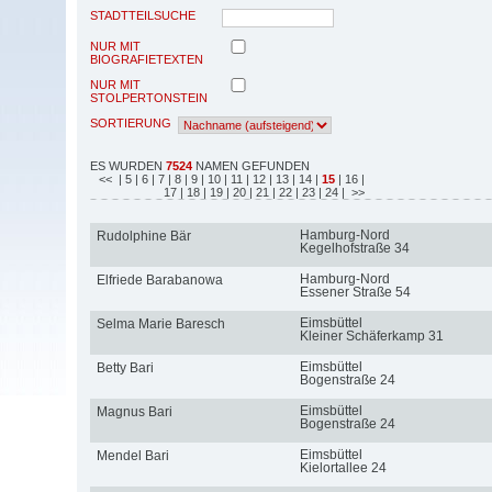
STADTTEILSUCHE
NUR MIT
BIOGRAFIETEXTEN
NUR MIT
STOLPERTONSTEIN
SORTIERUNG
ES WURDEN
7524
NAMEN GEFUNDEN
<<
| 5
| 6
| 7
| 8
| 9
| 10
| 11
| 12
| 13
| 14
|
15
| 16
|
17
| 18
| 19
| 20
| 21
| 22
| 23
| 24
| >>
Hamburg-Nord
Rudolphine Bär
Kegelhofstraße 34
Hamburg-Nord
Elfriede Barabanowa
Essener Straße 54
Eimsbüttel
Selma Marie Baresch
Kleiner Schäferkamp 31
Eimsbüttel
Betty Bari
Bogenstraße 24
Eimsbüttel
Magnus Bari
Bogenstraße 24
Eimsbüttel
Mendel Bari
Kielortallee 24