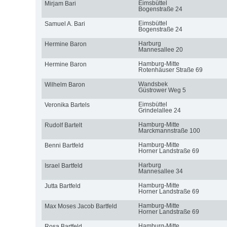
Eimsbüttel
Mirjam Bari
Bogenstraße 24
Eimsbüttel
Samuel A. Bari
Bogenstraße 24
Harburg
Hermine Baron
Mannesallee 20
Hamburg-Mitte
Hermine Baron
Rotenhäuser Straße 69
Wandsbek
Wilhelm Baron
Güstrower Weg 5
Eimsbüttel
Veronika Bartels
Grindelallee 24
Hamburg-Mitte
Rudolf Bartelt
Marckmannstraße 100
Hamburg-Mitte
Benni Bartfeld
Horner Landstraße 69
Harburg
Israel Bartfeld
Mannesallee 34
Hamburg-Mitte
Jutta Bartfeld
Horner Landstraße 69
Hamburg-Mitte
Max Moses Jacob Bartfeld
Horner Landstraße 69
Hamburg-Mitte
Rosa Bartfeld