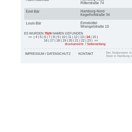
Ritterstraße 74
Hamburg-Nord
Emil Bär
Kegelhofstraße 34
Eimsbüttel
Louis Bär
Wrangelstraße 10
ES WURDEN
7524
NAMEN GEFUNDEN
<<
| 4
| 5
| 6
| 7
| 8
| 9
| 10
| 11
| 12
| 13
|
14
| 15
|
16
| 17
| 18
| 19
| 20
| 21
| 22
| 23
| >>
druckansicht
/
Seitenanfang
Der Stolperstein i
IMPRESSUM / DATENSCHUTZ
KONTAKT
Stein in Hamburg v