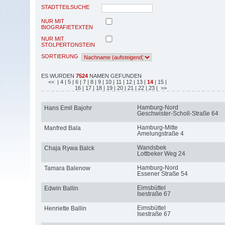
STADTTEILSUCHE
NUR MIT
BIOGRAFIETEXTEN
NUR MIT
STOLPERTONSTEIN
SORTIERUNG
ES WURDEN
7524
NAMEN GEFUNDEN
<<
| 4
| 5
| 6
| 7
| 8
| 9
| 10
| 11
| 12
| 13
|
14
| 15
|
16
| 17
| 18
| 19
| 20
| 21
| 22
| 23
| >>
Hamburg-Nord
Hans Emil Bajohr
Geschwister-Scholl-Straße 64
Hamburg-Mitte
Manfred Bala
Amelungstraße 4
Wandsbek
Chaja Rywa Balck
Lottbeker Weg 24
Hamburg-Nord
Tamara Balenow
Essener Straße 54
Eimsbüttel
Edwin Ballin
Isestraße 67
Eimsbüttel
Henriette Ballin
Isestraße 67