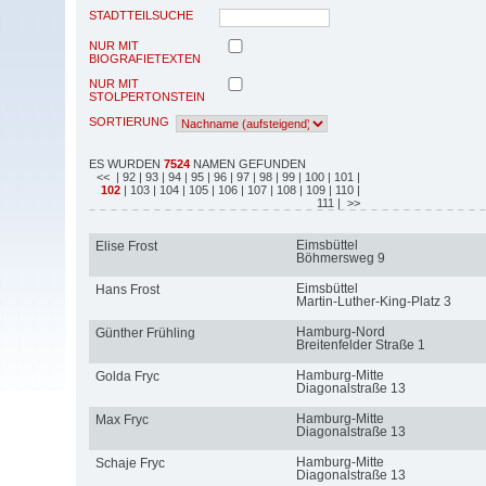
STADTTEILSUCHE
NUR MIT
BIOGRAFIETEXTEN
NUR MIT
STOLPERTONSTEIN
SORTIERUNG
ES WURDEN
7524
NAMEN GEFUNDEN
<<
| 92
| 93
| 94
| 95
| 96
| 97
| 98
| 99
| 100
| 101
|
102
| 103
| 104
| 105
| 106
| 107
| 108
| 109
| 110
|
111
| >>
Eimsbüttel
Elise Frost
Böhmersweg 9
Eimsbüttel
Hans Frost
Martin-Luther-King-Platz 3
Hamburg-Nord
Günther Frühling
Breitenfelder Straße 1
Hamburg-Mitte
Golda Fryc
Diagonalstraße 13
Hamburg-Mitte
Max Fryc
Diagonalstraße 13
Hamburg-Mitte
Schaje Fryc
Diagonalstraße 13