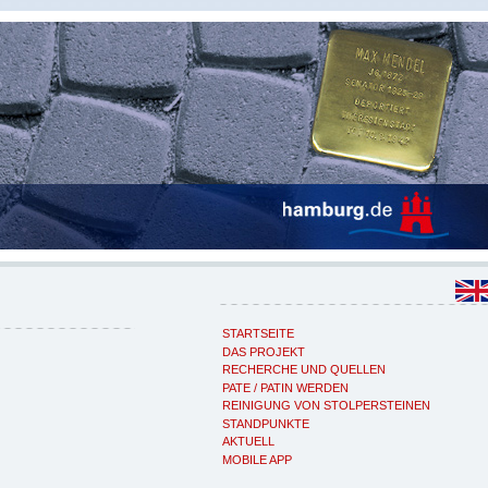
STARTSEITE
DAS PROJEKT
RECHERCHE UND QUELLEN
PATE / PATIN WERDEN
REINIGUNG VON STOLPERSTEINEN
STANDPUNKTE
AKTUELL
MOBILE APP