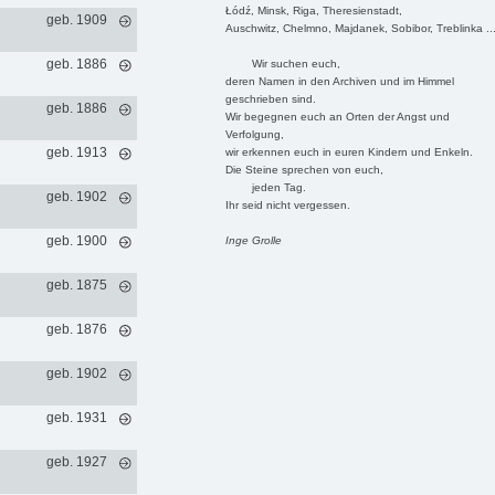
Łódź, Minsk, Riga, Theresienstadt,
geb. 1909
Auschwitz, Chelmno, Majdanek, Sobibor, Treblinka ..
geb. 1886
Wir suchen euch,
deren Namen in den Archiven und im Himmel
geschrieben sind.
geb. 1886
Wir begegnen euch an Orten der Angst und
Verfolgung,
geb. 1913
wir erkennen euch in euren Kindern und Enkeln.
Die Steine sprechen von euch,
jeden Tag.
geb. 1902
Ihr seid nicht vergessen.
geb. 1900
Inge Grolle
geb. 1875
geb. 1876
geb. 1902
geb. 1931
geb. 1927