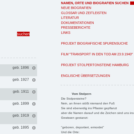
NAMEN, ORTE UND BIOGRAFIEN SUCHEN
NEUE BIOGRAFIEN
GLOSSAR UND ZEITLEISTEN
LITERATUR
DOKUMENTATIONEN
PRESSEBERICHTE
LINKS
PROJEKT BIOGRAFISCHE SPURENSUCHE
FILM "TRANSPORT IN DEN TOD AM 23.9.1940"
PROJEKT STOLPERTONSTEINE HAMBURG
geb. 1896
ENGLISCHE ÜBERSETZUNGEN
geb. 1927
geb. 1911
Vom Stolpern
Die Stolpersteine?
geb. 1899
Nein, an ihnen stößt niemand den Fuß
Sie sind ebenerdig ins Pflaster gepflanzt
aber die Namen darauf und die Zeichen sind uns ins
geb. 1919
Gewissen gestanzt:
geb. 1895
"geboren, deportiert, ermordet"
Und die Orte: