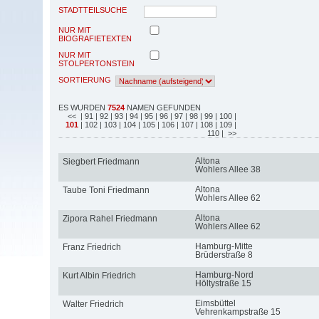
STADTTEILSUCHE
NUR MIT
BIOGRAFIETEXTEN
NUR MIT
STOLPERTONSTEIN
SORTIERUNG
ES WURDEN
7524
NAMEN GEFUNDEN
<<
| 91
| 92
| 93
| 94
| 95
| 96
| 97
| 98
| 99
| 100
|
101
| 102
| 103
| 104
| 105
| 106
| 107
| 108
| 109
|
110
| >>
Altona
Siegbert Friedmann
Wohlers Allee 38
Altona
Taube Toni Friedmann
Wohlers Allee 62
Altona
Zipora Rahel Friedmann
Wohlers Allee 62
Hamburg-Mitte
Franz Friedrich
Brüderstraße 8
Hamburg-Nord
Kurt Albin Friedrich
Höltystraße 15
Eimsbüttel
Walter Friedrich
Vehrenkampstraße 15