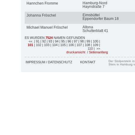
Hamburg-Nord
Hannchen Fromme
Haynstraße 7
Eimsbüttel
Johanna Fröschel
Eppendorfer Baum 18
Altona
Michael Manuel Fröschel
Schulterblatt 41
ES WURDEN
7524
NAMEN GEFUNDEN
<<
| 91
| 92
| 93
| 94
| 95
| 96
| 97
| 98
| 99
| 100
|
101
| 102
| 103
| 104
| 105
| 106
| 107
| 108
| 109
|
110
| >>
druckansicht
/
Seitenanfang
Der Stolperstein i
IMPRESSUM / DATENSCHUTZ
KONTAKT
Stein in Hamburg v