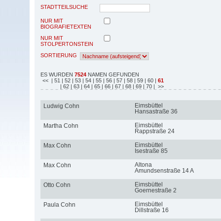
STADTTEILSUCHE
NUR MIT
BIOGRAFIETEXTEN
NUR MIT
STOLPERTONSTEIN
SORTIERUNG
ES WURDEN
7524
NAMEN GEFUNDEN
<<
| 51
| 52
| 53
| 54
| 55
| 56
| 57
| 58
| 59
| 60
|
61
| 62
| 63
| 64
| 65
| 66
| 67
| 68
| 69
| 70
| >>
Eimsbüttel
Ludwig Cohn
Hansastraße 36
Eimsbüttel
Martha Cohn
Rappstraße 24
Eimsbüttel
Max Cohn
Isestraße 85
Altona
Max Cohn
Amundsenstraße 14 A
Eimsbüttel
Otto Cohn
Goernestraße 2
Eimsbüttel
Paula Cohn
Dillstraße 16