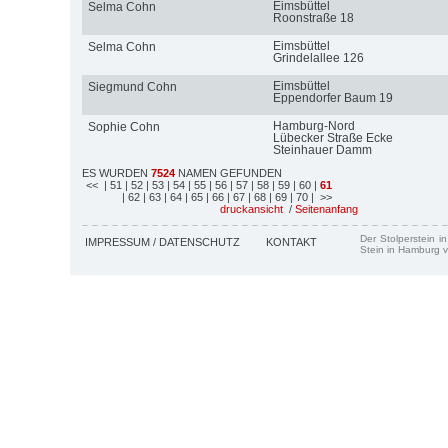
Eimsbüttel
Selma Cohn
Roonstraße 18
Eimsbüttel
Selma Cohn
Grindelallee 126
Eimsbüttel
Siegmund Cohn
Eppendorfer Baum 19
Hamburg-Nord
Sophie Cohn
Lübecker Straße Ecke
Steinhauer Damm
ES WURDEN
7524
NAMEN GEFUNDEN
<<
| 51
| 52
| 53
| 54
| 55
| 56
| 57
| 58
| 59
| 60
|
61
| 62
| 63
| 64
| 65
| 66
| 67
| 68
| 69
| 70
| >>
druckansicht
/
Seitenanfang
Der Stolperstein i
IMPRESSUM / DATENSCHUTZ
KONTAKT
Stein in Hamburg v