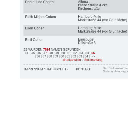
Altona
Daniel Leo Cohen
Breite Straße /Ecke
Kirchenstraße
Hamburg-Mitte
Edith Mirjam Cohen
Marktstraße 44 (vor Grünfläche)
Hamburg-Mitte
Ellen Cohen
Marktstraße 44 (vor Grünfläche)
Eimsbüttel
Emil Cohen
Dillstraße 8
ES WURDEN
7524
NAMEN GEFUNDEN
<<
| 45
| 46
| 47
| 48
| 49
| 50
| 51
| 52
| 53
| 54
|
55
| 56
| 57
| 58
| 59
| 60
| 61
| 62
| 63
| 64
| >>
druckansicht
/
Seitenanfang
Der Stolperstein i
IMPRESSUM / DATENSCHUTZ
KONTAKT
Stein in Hamburg v