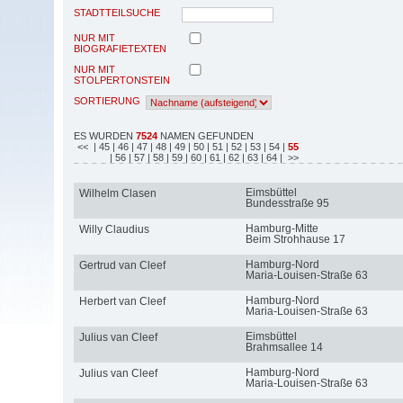
STADTTEILSUCHE
NUR MIT
BIOGRAFIETEXTEN
NUR MIT
STOLPERTONSTEIN
SORTIERUNG
ES WURDEN
7524
NAMEN GEFUNDEN
<<
| 45
| 46
| 47
| 48
| 49
| 50
| 51
| 52
| 53
| 54
|
55
| 56
| 57
| 58
| 59
| 60
| 61
| 62
| 63
| 64
| >>
Eimsbüttel
Wilhelm Clasen
Bundesstraße 95
Hamburg-Mitte
Willy Claudius
Beim Strohhause 17
Hamburg-Nord
Gertrud van Cleef
Maria-Louisen-Straße 63
Hamburg-Nord
Herbert van Cleef
Maria-Louisen-Straße 63
Eimsbüttel
Julius van Cleef
Brahmsallee 14
Hamburg-Nord
Julius van Cleef
Maria-Louisen-Straße 63