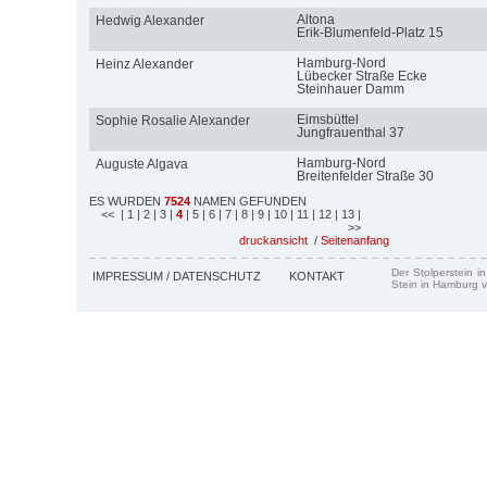
Altona
Hedwig Alexander
Erik-Blumenfeld-Platz 15
Hamburg-Nord
Heinz Alexander
Lübecker Straße Ecke
Steinhauer Damm
Eimsbüttel
Sophie Rosalie Alexander
Jungfrauenthal 37
Hamburg-Nord
Auguste Algava
Breitenfelder Straße 30
ES WURDEN
7524
NAMEN GEFUNDEN
<<
| 1
| 2
| 3
|
4
| 5
| 6
| 7
| 8
| 9
| 10
| 11
| 12
| 13
|
>>
druckansicht
/
Seitenanfang
Der Stolperstein i
IMPRESSUM / DATENSCHUTZ
KONTAKT
Stein in Hamburg v