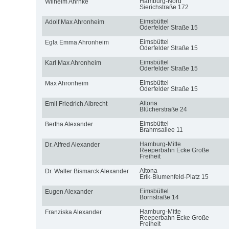
Hamburg-Nord
Wilhelm Ahrnke
Sierichstraße 172
Eimsbüttel
Adolf Max Ahronheim
Oderfelder Straße 15
Eimsbüttel
Egla Emma Ahronheim
Oderfelder Straße 15
Eimsbüttel
Karl Max Ahronheim
Oderfelder Straße 15
Eimsbüttel
Max Ahronheim
Oderfelder Straße 15
Altona
Emil Friedrich Albrecht
Blücherstraße 24
Eimsbüttel
Bertha Alexander
Brahmsallee 11
Hamburg-Mitte
Dr. Alfred Alexander
Reeperbahn Ecke Große
Freiheit
Altona
Dr. Walter Bismarck Alexander
Erik-Blumenfeld-Platz 15
Eimsbüttel
Eugen Alexander
Bornstraße 14
Hamburg-Mitte
Franziska Alexander
Reeperbahn Ecke Große
Freiheit