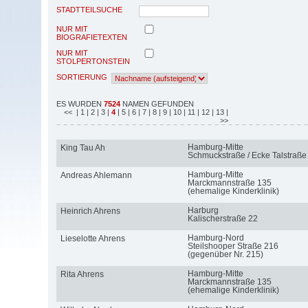
STADTTEILSUCHE
NUR MIT
BIOGRAFIETEXTEN
NUR MIT
STOLPERTONSTEIN
SORTIERUNG
ES WURDEN
7524
NAMEN GEFUNDEN
<<
| 1
| 2
| 3
|
4
| 5
| 6
| 7
| 8
| 9
| 10
| 11
| 12
| 13
|
>>
Hamburg-Mitte
King Tau Ah
Schmuckstraße / Ecke Talstraße
Hamburg-Mitte
Andreas Ahlemann
Marckmannstraße 135
(ehemalige Kinderklinik)
Harburg
Heinrich Ahrens
Kalischerstraße 22
Hamburg-Nord
Lieselotte Ahrens
Steilshooper Straße 216
(gegenüber Nr. 215)
Hamburg-Mitte
Rita Ahrens
Marckmannstraße 135
(ehemalige Kinderklinik)