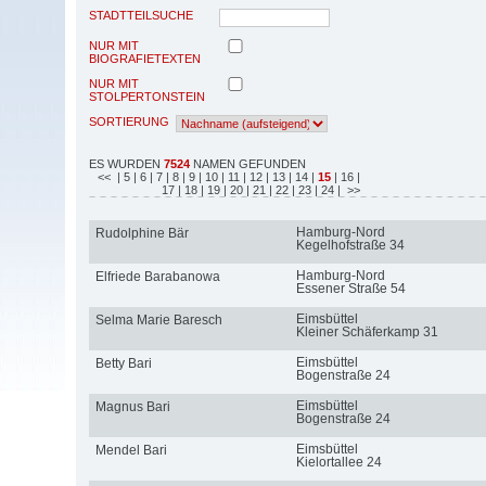
STADTTEILSUCHE
NUR MIT
BIOGRAFIETEXTEN
NUR MIT
STOLPERTONSTEIN
SORTIERUNG
ES WURDEN
7524
NAMEN GEFUNDEN
<<
| 5
| 6
| 7
| 8
| 9
| 10
| 11
| 12
| 13
| 14
|
15
| 16
|
17
| 18
| 19
| 20
| 21
| 22
| 23
| 24
| >>
Hamburg-Nord
Rudolphine Bär
Kegelhofstraße 34
Hamburg-Nord
Elfriede Barabanowa
Essener Straße 54
Eimsbüttel
Selma Marie Baresch
Kleiner Schäferkamp 31
Eimsbüttel
Betty Bari
Bogenstraße 24
Eimsbüttel
Magnus Bari
Bogenstraße 24
Eimsbüttel
Mendel Bari
Kielortallee 24