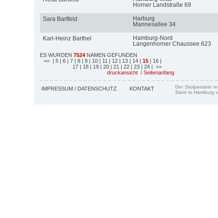
Horner Landstraße 69
Harburg
Sara Bartfeld
Mannesallee 34
Hamburg-Nord
Karl-Heinz Barthel
Langenhorner Chaussee 623
ES WURDEN
7524
NAMEN GEFUNDEN
<<
| 5
| 6
| 7
| 8
| 9
| 10
| 11
| 12
| 13
| 14
|
15
| 16
|
17
| 18
| 19
| 20
| 21
| 22
| 23
| 24
| >>
druckansicht
/
Seitenanfang
Der Stolperstein i
IMPRESSUM / DATENSCHUTZ
KONTAKT
Stein in Hamburg v