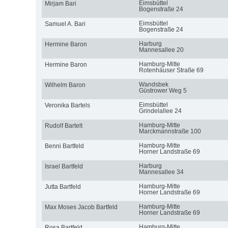
Eimsbüttel
Mirjam Bari
Bogenstraße 24
Eimsbüttel
Samuel A. Bari
Bogenstraße 24
Harburg
Hermine Baron
Mannesallee 20
Hamburg-Mitte
Hermine Baron
Rotenhäuser Straße 69
Wandsbek
Wilhelm Baron
Güstrower Weg 5
Eimsbüttel
Veronika Bartels
Grindelallee 24
Hamburg-Mitte
Rudolf Bartelt
Marckmannstraße 100
Hamburg-Mitte
Benni Bartfeld
Horner Landstraße 69
Harburg
Israel Bartfeld
Mannesallee 34
Hamburg-Mitte
Jutta Bartfeld
Horner Landstraße 69
Hamburg-Mitte
Max Moses Jacob Bartfeld
Horner Landstraße 69
Hamburg-Mitte
Rosa Bartfeld