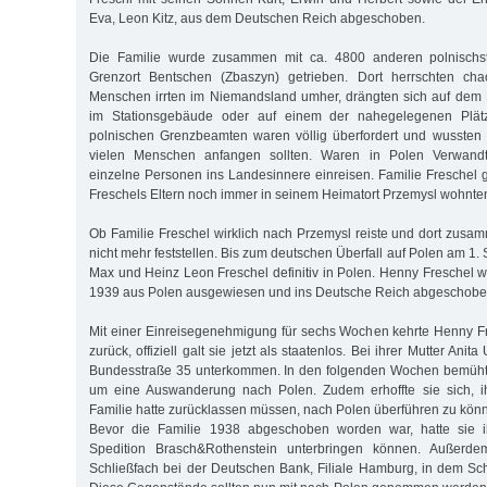
Eva, Leon Kitz, aus dem Deutschen Reich abgeschoben.
Die Familie wurde zusammen mit ca. 4800 anderen polnisch
Grenzort Bentschen (Zbaszyn) getrieben. Dort herrschten cha
Menschen irrten im Niemandsland umher, drängten sich auf dem
im Stationsgebäude oder auf einem der nahegelegenen Plät
polnischen Grenzbeamten wa­ren völlig überfordert und wussten 
vielen Menschen anfangen sollten. Waren in Polen Verwandt
einzelne Personen ins Landesinnere einreisen. Familie Freschel 
Freschels Eltern noch immer in seinem Heimatort Przemysl wohnte
Ob Familie Freschel wirklich nach Przemysl reiste und dort zusam
nicht mehr feststellen. Bis zum deutschen Überfall auf Polen am 1
Max und Heinz Leon Freschel definitiv in Polen. Henny Freschel 
1939 aus Polen ausgewiesen und ins Deutsche Reich abgeschobe
Mit einer Einreisegenehmigung für sechs Wochen kehrte Henny 
zu­rück, offiziell galt sie jetzt als staatenlos. Bei ihrer Mutter Anit
Bun­des­straße 35 unterkommen. In den folgenden Wochen bemüht
um eine Auswanderung nach Polen. Zudem erhoffte sie sich, i
Familie hatte zu­rücklassen müssen, nach Polen überführen zu kön
Bevor die Familie 1938 abgeschoben worden war, hatte sie i
Spedition Brasch&Rothenstein unterbringen können. Außerdem
Schließfach bei der Deutschen Bank, Filiale Hamburg, in dem S