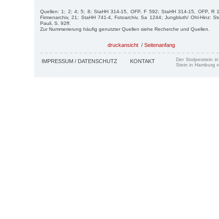
Quellen: 1; 2; 4; 5; 8; StaHH 314-15, OFP, F 592; StaHH 314-15, OFP, R
Firmenarchiv, 21; StaHH 741-4, Fotoarchiv, Sa 1244; Jung­bluth/ Ohl-Hinz: St
Pauli, S. 92ff.
Zur Nummerierung häufig genutzter Quellen siehe Recherche und Quellen.
druckansicht
/
Seitenanfang
Der Stolperstein i
IMPRESSUM / DATENSCHUTZ
KONTAKT
Stein in Hamburg v