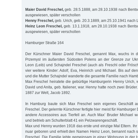
Maier David Freschel,
geb. 28.5.1888, am 28.10.1938 nach Bents
ausgewiesen, später verschollen
Henny Freschel,
geb. Urich, geb. 20.3.1889, am 25.10.1941 nach L
Heinz Leon Freschel,
geb. 13.1.1918, am 28.10.1938 nach Bentsc
ausgewiesen, später verschollen
Hamburger Straße 164
Der Kürschner Maier David Freschel, genannt Max, wuchs in d
Przemysl im äußersten Südosten Polens an der Grenze zur Ukra
Leon (Leib) und Schajndel Freschel (auch als Freschl oder Frösch
vier weitere Kinder: Adolf, Eva, Heinrich und Michael. Bis auf de
und die Mutter Schajn­del wanderte die gesamte Familie nach Ham
Max Freschel heiratete die gebürtige Hamburgerin Henny Urich, 
David und Anita, geb. Italiener, war. Henny hatte noch zwei Brüd
1887 zur Welt, Jacob 1892.
In Hamburg baute sich Max Freschel sein eigenes Geschäft auf
Freschel. Der gelernte Kürschner fertigte hier meist für Hamburg
andere Acces­soires aus Tierfell an. Auch Max’ Bruder Michael w
und betrieb am Schulterblatt 41 ein Pelzwarengeschäft.
Max und Henny wurden 1918 das erste und einzige Mal Eltern. Ih
nuar geboren und erhielt den Namen Heinz Leon, benannt nach 
Fre­schel. Die Familie lebte gemeinsam in einer Wohnung in der