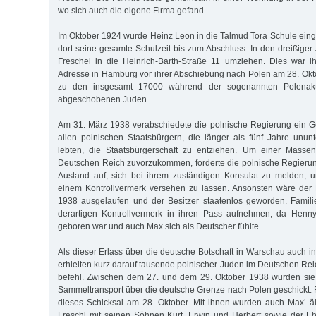
wo sich auch die eigene Firma gefand.
Im Oktober 1924 wurde Heinz Leon in die Talmud Tora Schule eing
dort seine gesamte Schulzeit bis zum Abschluss. In den dreißiger
Fre­schel in die Heinrich-Barth-Straße 11 umziehen. Dies war 
Adresse in Hamburg vor ihrer Abschiebung nach Polen am 28. Okt
zu den insge­samt 17000 während der sogenannten Polenakt
abgeschobenen Juden.
Am 31. März 1938 verabschiedete die polnische Regierung ein G
allen pol­nischen Staatsbürgern, die länger als fünf Jahre unu
lebten, die Staats­­bürgerschaft zu entziehen. Um einer Mas
Deutschen Reich zu­vor­zukommen, forderte die polnische Regierun
Ausland auf, sich bei ihrem zuständigen Konsulat zu melden, u
einem Kontrollvermerk versehen zu lassen. Ansonsten wäre der
1938 ausgelaufen und der Besitzer staa­­tenlos geworden. Famili
derartigen Kontrollvermerk in ihren Pass auf­neh­men, da Hen
geboren war und auch Max sich als Deutscher fühlte.
Als dieser Erlass über die deutsche Botschaft in Warschau auch i
er­hiel­ten kurz darauf tausende polnischer Juden im Deutschen R
be­fehl. Zwischen dem 27. und dem 29. Oktober 1938 wurden sie
Sam­meltransport über die deutsche Grenze nach Polen geschickt. F
dieses Schicksal am 28. Oktober. Mit ihnen wurden auch Max’ äl
Freschl mit seinen Söhnen Kurt, Erwin und Herbert sowie der 