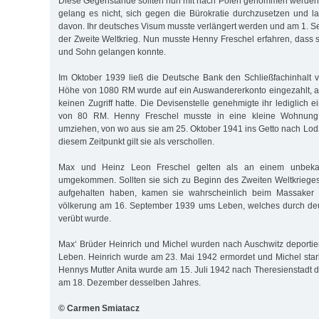
Diese Gegenstände sollten nun mit nach Polen genommen werden
gelang es nicht, sich gegen die Bürokratie durchzusetzen und lan
davon. Ihr deutsches Visum musste verlängert werden und am 1.
der Zweite Weltkrieg. Nun musste Henny Freschel erfahren, dass 
und Sohn gelangen konnte.
Im Oktober 1939 ließ die Deutsche Bank den Schließfachinhalt v
Höhe von 1080 RM wurde auf ein Auswandererkonto eingezahlt, a
keinen Zugriff hatte. Die Devisenstelle genehmigte ihr lediglich
von 80 RM. Henny Freschel musste in eine kleine Wohnung 
umziehen, von wo aus sie am 25. Oktober 1941 ins Getto nach Lodz
diesem Zeitpunkt gilt sie als verschollen.
Max und Heinz Leon Freschel gelten als an einem unbekann
umgekommen. Sollten sie sich zu Beginn des Zweiten Welt­krie­ges
aufgehalten ha­ben, kamen sie wahrscheinlich beim Mas­sa­ker
völkerung am 16. Sep­tember 1939 ums Leben, welches durch deu
verübt wurde.
Max‘ Brüder Heinrich und Michel wurden nach Auschwitz deporti
Leben. Heinrich wurde am 23. Mai 1942 ermordet und Michel sta
Hennys Mut­ter Anita wurde am 15. Juli 1942 nach There­sien­stadt d
am 18. Dezember desselben Jahres.
© Carmen Smiatacz