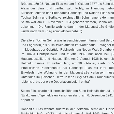
Brüderstraße 25. Nathan Elias war am 2. Oktober 1877 als Sohn d
Alexander Elias und Bertha, geb. Pohly, in Hamburg gebo
Kultussteuerkarte des Ehepaares Handeltje und Nathan Elias si
Töchter Selma und Bertha verzeichnet. Ein Sohn namens Hermann
Selma war am 15. November 1904 geboren worden, Bertha am 7
gekommen. Die Familie wohnte dann in der Marcusstraße 9 (die
wurde nach dem Krieg komplett neu bebaut).
Die ältere Tochter Selma war in verschiedenen Firmen und Berufen
und Lageristin, als Aushilfsverkäuferin im Warenhaus L. Wagner i
im Modehaus der Gebrüder Robinsohn am Neuen Wall. Sie arbeite
im Thalia Lichtspielhaus und zuletzt 1939, nur noch bei jüd
Hausangestellte und Hausgehilfin. Am 2. August 1936 bekam si
Helmuth nannte. Im selben Jahr, am 30. Oktober, starb ihr V
Israelitischen Krankenhaus. Als Handeltje Elias mit ihrer T
Enkelsohn die Wohnung in der Marcusstraße verlassen musste
Unterkunft im jüdischen Hertz-Joseph-Levy-Stift am Großneumar
lebten sie, bis der erste Deportationsbefehl eintraf.
Selma Elias wurde mit ihrem fünfjährigen Sohn Helmuth, der auf der 
"Evakuierung" gemeldeten Personen stand, am 6. Dezember 1941 
deportiert.
Handeltje Elias wohnte zuletzt in den "Altenhäusern" der Jüdi
Schlachterstraße 40/42 und, als sie am 5. Mai 1943 ihren De