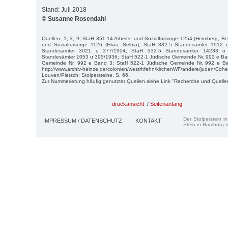
Stand: Juli 2018
© Susanne Rosendahl
Quellen: 1; 3; 9; StaH 351-14 Arbeits- und Sozialfürsorge 1254 (Heimberg, Be
und Sozialfürsorge 1126 (Elias, Selma); StaH 332-5 Standesämter 1912
Standesämter 3021 u 377/1904; StaH 332-5 Standesämter 14233 u
Standesämter 1053 u 395/1936; StaH 522-1 Jüdische Gemeinde Nr. 992 e Ba
Gemeinde Nr. 992 e Band 3; StaH 522-1 Jüdische Gemeinde Nr. 992 e Band
http://www.archiv-heinze.de/colonien/westrhfehn/kirchenWF/andere/juden/Cohe
Louven/Pietsch: Stolpersteine, S. 66.
Zur Nummerierung häufig genutzter Quellen siehe Link "Recherche und Quelle
druckansicht
/
Seitenanfang
Der Stolperstein i
IMPRESSUM / DATENSCHUTZ
KONTAKT
Stein in Hamburg v