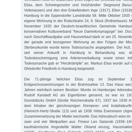
Elias, dem Schwiegersohn und Holzhändler Siegmund Baruch
Volkmassen) und den drei Enkelkindern Inge (1917), Ellen (1918
Hamburg in die Eppendorfer Landstraße 58. Mitte Oktober 1935 
eigene Wohnung in der Rutschbahn 24, II. Stock (Rotherbaum). Ma
November 1935 der Deutsch-Israelitischen Gemeinde Hambu
konservativen Kultusverband "Neue Dammtorsynagoge" bei. Do
nach Geschäftsaufgabe und Hausverkauf starb er am 25. Novemb
der gerade erst bezogenen Wohnung an den Folgen der Miss
Sterbeurkunde wurde keine Todesursache angegeben. Der Arzt,
seit seiner Ankunft in Hamburg in Behandlung war, dia
Todesbescheinigung eine Arterienverkalkung sowie einen Infa
Todesursache gab er "Herzkrämpfe" an. Markus Elias wurde auf 
Ohlsdorfer Friedhofs in Hamburg beigesetzt.
Die 71-jährige Veilchen Elias zog im September 
Erdgeschosswohnungen in der Brahmsallee 13. Das Haus wech
Jahren mehrfach seinen Besitzer: Wurde im Hamburger Adressb
Rudolf Karstadt AG als Eigentümer genannt, so war es 19
Grundstücks GmbH (Große Reichenstraße 67), 1937 bis 1938 H
dem Inhaber der gleichnamigen Klempner- und Installateurfir
(Heinrich-Hertz-Straße 113) und ab 1938 Hilda Eversmann (Agne
Zusammensetzung der Mieter wechselte: Das Adressbuch wies im
zwei und vier Mietpartien aus: Friseur Leo Galanski (1936–19
kaufmännische Angestellte Walter Ohland einzog, Hausmakl