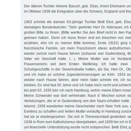
Der älteren Tochter Helene Baruch, geb. Elias, ihrem Ehemann u
im Oktober 1938 die Emigration über die Schweiz, England und Irla
1963 schrieb die damals 63-jährige Tochter Betti Eliot, geb. El
damaligen Bundeskanzler: "Sehr geehrter Herr Dr. Adenauer, ich
großen Bitte zu Ihnen. (Bitte werfen Sie den Brief nicht in den Pa
gelesen haben. Denn ich muss Ihnen erst ein bisschen von me
erzählen, ehe ich zu meiner Bitte komme). Ende 19(32) ging i
französische Familie, um mein Französisch etwas aufzufrischen
wieder zurück nach Hause fahren (zuhause war Gudensberg, Be
Vater ein Geschäft hatte. (…). Meine Mutter war im Vorstand
Frauenvereins seit dem Ersten Weltkrieg. Ich hatte zwei 
Schuhgeschäfte in der Severinstraße hatten, als Sie, Herr Dr., O
und ich habe so schöne Jugenderinnerungen an Köln. 1933 wol
wieder nach Hause fahren, aber mein Vater schrieb mir, ich so
bleiben. Es sind fast 30 Jahre und ich habe mich recht und schlec
bin jetzt 63. 1935 fuhr ich nach Hamburg, wohin meine Eltern inz
Meine Schwester war dort verheiratet. Nach 6 Wochen schon st
Verletzungen, die er in Gudensberg von den Nazis erhalten hatte.
lebend. 1939 wanderten meine Geschwister nach New York aus, u
Existenz zu schaffen und ließen Mutter vorläufig in Hamburg zurü
hat sie je wiedergesehen. Sie soll in Theresienstadt gestorben s
1938 in Rom zum Katholizismus übergetreten, seit 1939 bin ich in En
um finanzielle Unterstützung wurde nicht entsprochen. Betti Eliot, g