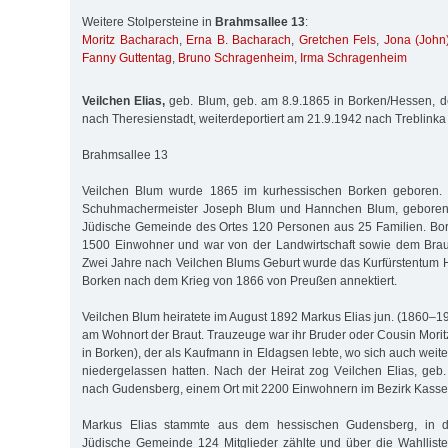
Weitere Stolpersteine in
Brahmsallee 13
:
Moritz Bacharach
,
Erna B. Bacharach
,
Gretchen Fels
,
Jona (John
Fanny Guttentag
,
Bruno Schragenheim
,
Irma Schragenheim
Veilchen Elias,
geb. Blum, geb. am 8.9.1865 in Borken/Hessen, d
nach Theresienstadt, weiterdeportiert am 21.9.1942 nach Treblinka
Brahmsallee 13
Veilchen Blum wurde 1865 im kurhessischen Borken geboren. I
Schuhmachermeister Joseph Blum und Hannchen Blum, geborene 
Jüdische Gemeinde des Ortes 120 Personen aus 25 Familien. Bor
1500 Einwohner und war von der Landwirtschaft sowie dem Bra
Zwei Jahre nach Veilchen Blums Geburt wurde das Kurfürstentum
Borken nach dem Krieg von 1866 von Preußen annektiert.
Veilchen Blum heiratete im August 1892 Markus Elias jun. (1860–1
am Wohnort der Braut. Trauzeuge war ihr Bruder oder Cousin Morit
in Borken), der als Kaufmann in Eldagsen lebte, wo sich auch wei
niedergelassen hatten. Nach der Heirat zog Veilchen Elias, ge
nach Gudensberg, einem Ort mit 2200 Einwohnern im Bezirk Kasse
Markus Elias stammte aus dem hessischen Gudensberg, in 
Jüdische Gemeinde 124 Mitglieder zählte und über die Wahllist