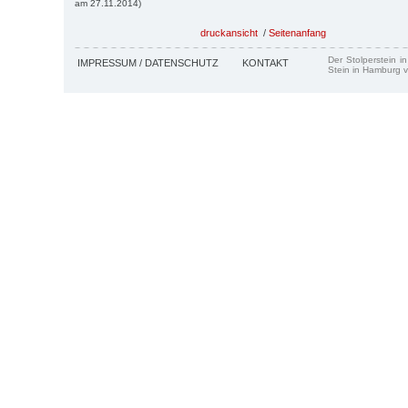
am 27.11.2014)
druckansicht
/
Seitenanfang
Der Stolperstein i
IMPRESSUM / DATENSCHUTZ
KONTAKT
Stein in Hamburg v