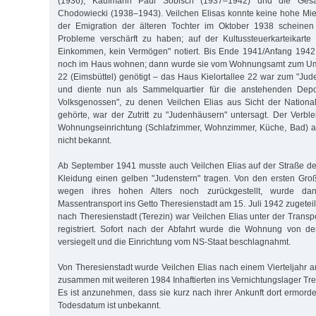
(1936), Kaufmann Paul Sobisch (1937–1942) und die Gesa
Chodowiecki (1938–1943). Veilchen Elisas konnte keine hohe Miet
der Emigration der älteren Tochter im Oktober 1938 scheinen s
Probleme verschärft zu haben; auf der Kultussteuerkarteikarte
Einkommen, kein Vermögen" notiert. Bis Ende 1941/Anfang 1942 
noch im Haus wohnen; dann wurde sie vom Wohnungsamt zum Umzu
22 (Eimsbüttel) genötigt – das Haus Kielortallee 22 war zum "Jud
und diente nun als Sammelquartier für die anstehenden Depor
Volksgenossen", zu denen Veilchen Elias aus Sicht der National
gehörte, war der Zutritt zu "Judenhäusern" untersagt. Der Verble
Wohnungseinrichtung (Schlafzimmer, Wohnzimmer, Küche, Bad) au
nicht bekannt.
Ab September 1941 musste auch Veilchen Elias auf der Straße deut
Kleidung einen gelben "Judenstern" tragen. Von den ersten Gro
wegen ihres hohen Alters noch zurückgestellt, wurde d
Massentransport ins Getto Theresienstadt am 15. Juli 1942 zugeteilt
nach Theresienstadt (Terezin) war Veilchen Elias unter der Trans
registriert. Sofort nach der Abfahrt wurde die Wohnung von 
versiegelt und die Einrichtung vom NS-Staat beschlagnahmt.
Von Theresienstadt wurde Veilchen Elias nach einem Vierteljahr
zusammen mit weiteren 1984 Inhaftierten ins Vernichtungslager Treb
Es ist anzunehmen, dass sie kurz nach ihrer Ankunft dort ermor
Todesdatum ist unbekannt.