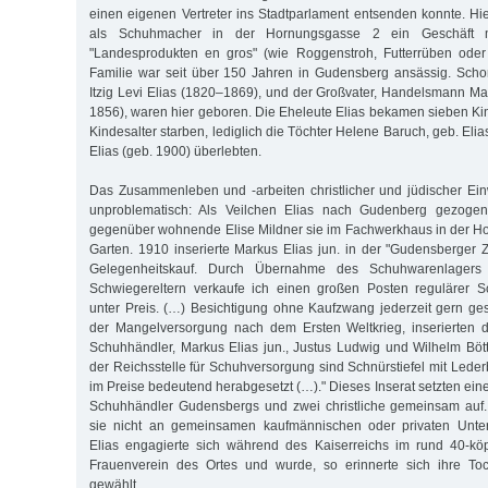
einen eigenen Vertreter ins Stadtparlament entsenden konnte. Hie
als Schuhmacher in der Hornungsgasse 2 ein Geschäft 
"Landesprodukten en gros" (wie Roggenstroh, Futterrüben oder 
Familie war seit über 150 Jahren in Gudensberg ansässig. Scho
Itzig Levi Elias (1820–1869), und der Großvater, Handelsmann Ma
1856), waren hier geboren. Die Eheleute Elias bekamen sieben Kin
Kindesalter starben, lediglich die Töchter Helene Baruch, geb. Elia
Elias (geb. 1900) überlebten.
Das Zusammenleben und -arbeiten christlicher und jüdischer Ein
unproblematisch: Als Veilchen Elias nach Gudenberg gezogen 
gegenüber wohnende Elise Mildner sie im Fachwerkhaus in der H
Garten. 1910 inserierte Markus Elias jun. in der "Gudensberger 
Gelegenheitskauf. Durch Übernahme des Schuhwarenlagers 
Schwiegereltern verkaufe ich einen großen Posten regulärer 
unter Preis. (…) Besichtigung ohne Kaufzwang jederzeit gern gest
der Mangelversorgung nach dem Ersten Weltkrieg, inserierten 
Schuhhändler, Markus Elias jun., Justus Ludwig und Wilhelm Böt
der Reichsstelle für Schuhversorgung sind Schnürstiefel mit Lede
im Preise bedeutend herabgesetzt (…)." Dieses Inserat setzten ein
Schuhhändler Gudensbergs und zwei christliche gemeinsam auf. 
sie nicht an gemeinsamen kaufmännischen oder privaten Unte
Elias engagierte sich während des Kaiserreichs im rund 40-köp
Frauenverein des Ortes und wurde, so erinnerte sich ihre Toc
gewählt.