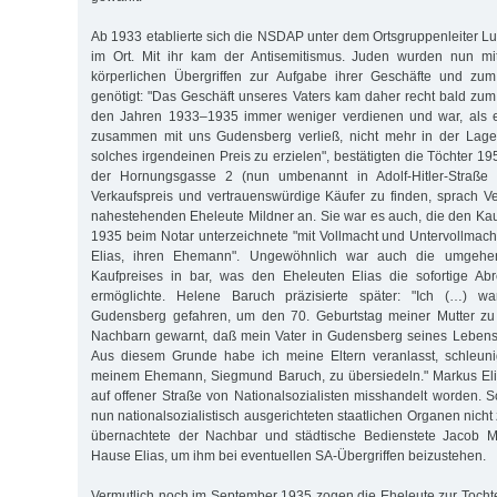
Ab 1933 etablierte sich die NSDAP unter dem Ortsgruppenleiter L
im Ort. Mit ihr kam der Antisemitismus. Juden wurden nun mi
körperlichen Übergriffen zur Aufgabe ihrer Geschäfte und zu
genötigt: "Das Geschäft unseres Vaters kam daher recht bald zum 
den Jahren 1933–1935 immer weniger verdienen und war, als 
zusammen mit uns Gudensberg verließ, nicht mehr in der Lage,
solches irgendeinen Preis zu erzielen", bestätigten die Töchter 1
der Hornungsgasse 2 (nun umbenannt in Adolf-Hitler-Straße
Verkaufspreis und vertrauenswürdige Käufer zu finden, sprach Ve
nahestehenden Eheleute Mildner an. Sie war es auch, die den Kau
1935 beim Notar unterzeichnete "mit Vollmacht und Untervollmach
Elias, ihren Ehemann". Ungewöhnlich war auch die umgehe
Kaufpreises in bar, was den Eheleuten Elias die sofortige A
ermöglichte. Helene Baruch präzisierte später: "Ich (…) 
Gudensberg gefahren, um den 70. Geburtstag meiner Mutter zu 
Nachbarn gewarnt, daß mein Vater in Gudensberg seines Lebens 
Aus diesem Grunde habe ich meine Eltern veranlasst, schleun
meinem Ehemann, Siegmund Baruch, zu übersiedeln." Markus El
auf offener Straße von Nationalsozialisten misshandelt worden. S
nun nationalsozialistisch ausgerichteten staatlichen Organen nich
übernachtete der Nachbar und städtische Bedienstete Jacob M
Hause Elias, um ihm bei eventuellen SA-Übergriffen beizustehen.
Vermutlich noch im September 1935 zogen die Eheleute zur Tocht