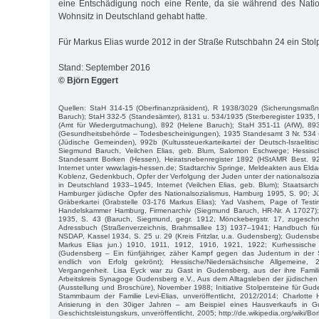
eine Entschädigung noch eine Rente, da sie während des Natio
Wohnsitz in Deutschland gehabt hatte.
Für Markus Elias wurde 2012 in der Straße Rutschbahn 24 ein Stolpe
Stand: September 2016
© Björn Eggert
Quellen: StaH 314-15 (Oberfinanzpräsident), R 1938/3029 (Sicherungsma
Baruch); StaH 332-5 (Standesämter), 8131 u. 534/1935 (Sterberegister 1935, 
(Amt für Wiedergutmachung), 892 (Helene Baruch); StaH 351-11 (AfW), 893 
(Gesundheitsbehörde – Todesbescheinigungen), 1935 Standesamt 3 Nr. 534 (
(Jüdische Gemeinden), 992b (Kultussteuerkarteikartei der Deutsch-Israelit
Siegmund Baruch, Veilchen Elias, geb. Blum, Salomon Eschwege; Hessisch
Standesamt Borken (Hessen), Heiratsnebenregister 1892 (HStAMR Best. 92
Internet unter www.lagis-hessen.de; Stadtarchiv Springe, Meldeakten aus Eld
Koblenz, Gedenkbuch, Opfer der Verfolgung der Juden unter der nationalsozial
in Deutschland 1933–1945, Internet (Veilchen Elias, geb. Blum); Staatsar
Hamburger jüdische Opfer des Nationalsozialismus, Hamburg 1995, S. 90; Jü
Gräberkartei (Grabstelle 03-176 Markus Elias); Yad Vashem, Page of Testi
Handelskammer Hamburg, Firmenarchiv (Siegmund Baruch, HR-Nr. A 17027);
1935, S. 43 (Baruch, Siegmund, gegr. 1912, Mönckebergstr. 17, zugeschn
Adressbuch (Straßenverzeichnis, Brahmsallee 13) 1937–1941; Handbuch f
NSDAP, Kassel 1934, S. 25 u. 29 (Kreis Fritzlar, u.a. Gudensberg); Gudensbe
Markus Elias jun.) 1910, 1911, 1912, 1916, 1921, 1922; Kurhessische
(Gudensberg – Ein fünfjähriger, zäher Kampf gegen das Judentum in der 
endlich von Erfolg gekrönt); Hessische/Niedersächsische Allgemeine,
Vergangenheit. Lisa Eyck war zu Gast in Gudensberg, aus der ihre Familie
Arbeitskreis Synagoge Gudensberg e.V., Aus dem Alltagsleben der jüdisch
(Ausstellung und Broschüre), November 1988; Initiative Stolpersteine für Gud
Stammbaum der Familie Levi-Elias, unveröffentlicht, 2012/2014; Charlotte 
Arisierung in den 30iger Jahren – am Beispiel eines Hausverkaufs in G
Geschichtsleistungskurs, unveröffentlicht, 2005; http://de.wikipedia.org/wiki/