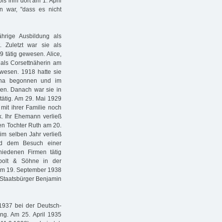
is ihm dort am 1. April
n war, "dass es nicht
ährige Ausbildung als
 Zuletzt war sie als
9 tätig gewesen. Alice,
 als Corsettnäherin am
ewesen. 1918 hatte sie
tona begonnen und im
en. Danach war sie in
tätig. Am 29. Mai 1929
 mit ihrer Familie noch
. Ihr Ehemann verließ
gen Tochter Ruth am 20.
m selben Jahr verließ
und dem Besuch einer
hiedenen Firmen tätig
polt & Söhne in der
 am 19. September 1938
n Staatsbürger Benjamin
 1937 bei der Deutsch-
ung. Am 25. April 1935