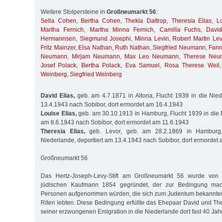
Weitere Stolpersteine in
Großneumarkt 56
:
Sella Cohen
,
Bertha Cohen
,
Thekla Daltrop
,
Theresia Elias
,
L
Martha Fernich
,
Martha Minna Fernich
,
Camilla Fuchs
,
Davi
Hermannsen
,
Siegmund Josephi
,
Minna Levin
,
Robert Martin Lev
Fritz Mainzer
,
Elsa Nathan
,
Ruth Nathan
,
Siegfried Neumann
,
Fan
Neumann
,
Mirjam Neumann
,
Max Leo Neumann
,
Therese Neu
Josef Polack
,
Bertha Polack
,
Eva Samuel
,
Rosa Therese Weil
Weinberg
,
Siegfried Weinberg
David Elias,
geb. am 4.7.1871 in Altona, Flucht 1939 in die Nied
13.4.1943 nach Sobibor, dort ermordet am 16.4.1943
Louise Elias,
geb. am 30.10.1913 in Hamburg, Flucht 1939 in die N
am 8.6.1943 nach Sobibor, dort ermordet am 11.6.1943
Theresia Elias,
geb. Levor, geb. am 28.2.1869 in Hamburg,
Niederlande, deportiert am 13.4.1943 nach Sobibor, dort ermordet
Großneumarkt 56
Das Hertz-Joseph-Levy-Stift am Großneumarkt 56 wurde von
jüdischen Kaufmann 1854 gegründet, der zur Bedingung mac
Personen aufgenommen würden, die sich zum Judentum bekannte
Riten lebten. Diese Bedingung erfüllte das Ehepaar David und The
seiner erzwungenen Emigration in die Niederlande dort fast 40 Jahr