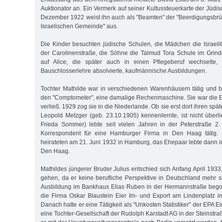
Auktionator an. Ein Vermerk auf seiner Kultussteuerkarte der Jüd
Dezember 1922 weist ihn auch als "Beamten" der "Beerdigungsbrü
Israelischen Gemeinde" aus.
Die Kinder besuchten jüdische Schulen, die Mädchen die Israelit
der Carolinenstraße, die Söhne die Talmud Tora Schule im Grindel
auf Alice, die später auch in einen Pflegeberuf wechselte,
Bauschlosserlehre absolvierte, kaufmännische Ausbildungen.
Tochter Mathilde war in verschiedenen Warenhäusern tätig und be
den "Comptometer", eine damalige Rechenmaschine. Sie war die Ers
verließ. 1929 zog sie in die Niederlande. Ob sie erst dort ihren s
Leopold Metzger (geb. 23.10.1905) kennenlernte, ist nicht überlie
Frieda Sommer) lebte seit vielen Jahren in der Peterstraße 2.
Korrespondent für eine Hamburger Firma in Den Haag tätig. 
heirateten am 21. Juni 1932 in Hamburg, das Ehepaar lebte dann i
Den Haag.
Mathildes jüngerer Bruder Julius entschied sich Anfang April 1933
gehen, da er keine berufliche Perspektive in Deutschland mehr s
Ausbildung im Bankhaus Elias Ruben in der Hermannstraße beg
die Firma Oskar Blaustein Eier Im- und Export am Lindenplatz i
Danach hatte er eine Tätigkeit als "Unkosten Statistiker" der EPA E
eine Tochter-Gesellschaft der Rudolph Karstadt AG in der Steinstr