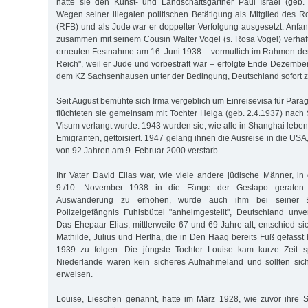
hatte sie den Kunst- und Landschaftsgärtner Paul Israel (geb. 
Wegen seiner illegalen politischen Betätigung als Mitglied des 
(RFB) und als Jude war er doppelter Verfolgung ausgesetzt. Anfa
zusammen mit seinem Cousin Walter Vogel (s. Rosa Vogel) verhaf
erneuten Festnahme am 16. Juni 1938 – vermutlich im Rahmen der
Reich", weil er Jude und vorbestraft war – erfolgte Ende Dezembe
dem KZ Sachsenhausen unter der Bedingung, Deutschland sofort z
Seit August bemühte sich Irma vergeblich um Einreisevisa für Par
flüchteten sie gemeinsam mit Tochter Helga (geb. 2.4.1937) nach 
Visum verlangt wurde. 1943 wurden sie, wie alle in Shanghai lebe
Emigranten, gettoisiert. 1947 gelang ihnen die Ausreise in die USA,
von 92 Jahren am 9. Februar 2000 verstarb.
Ihr Vater David Elias war, wie viele andere jüdische Männer, 
9./10. November 1938 in die Fänge der Gestapo geraten
Auswanderung zu erhöhen, wurde auch ihm bei seiner 
Polizeigefängnis Fuhlsbüttel "anheimgestellt", Deutschland unve
Das Ehepaar Elias, mittlerweile 67 und 69 Jahre alt, entschied si
Mathilde, Julius und Hertha, die in Den Haag bereits Fuß gefasst
1939 zu folgen. Die jüngste Tochter Louise kam kurze Zeit s
Niederlande waren kein sicheres Aufnahmeland und sollten sich
erweisen.
Louise, Lieschen genannt, hatte im März 1928, wie zuvor ihre 