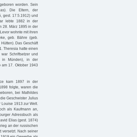
 geboren worden. Sein
s). Die Eltern, der
, gest. 17.5.1912) und
ar lebte 1882 in der
 28. März 1895 in der
 Levor wohnte mit ihren
eke, geb. Bähre (geb.
e Hütten). Das Geschäft
1. Theresia hatte einen
r war Schriftsetzer und
8 in Münden), in der
rb am 17. Oktober 1943
ice kam 1897 in der
 1898 folgte, waren die
eboren, bei Mathildes
die Geschwister Julius
r Louise 1913 zur Welt.
noch als Kaufmann an,
mburger Adressbuch als
avid Elias (gest. 1874)
rieg an der russischen
t versetzt. Nach seiner
z 1919 ein Gewerbe als