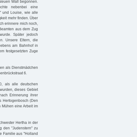
 Neuen Wall begonnen.
uchte nebenbei eine
" und Louise, wie alle
gkeit mehr finden. Über
Ich erinnere mich noch,
 Beamten aus dem Zug
wurde. Später jedoch
n. Unsere Eltern, die
rgebens am Bahnhof in
dem festgesetzten Zuge
ngen als Dienstmädchen
senbrückstraat 6.
, als alle deutschen
 wurden, dieses Gebiet
ach Erinnerung ihrer
‘s Hertogenbosch (Den
n Mühen eine Arbeit im
chwester Hertha in der
g den "Judenstern" zu
re Familie aus "Holland