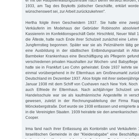
er mit der Hauptverwaltungszentrale nach Berlin versetzt worden, b
1933, am Tag des Boykotts jüdischer Geschäfte, erklärt worde
wünschenswert sei, zur Arbeit zurückzukehren".
Hertha folgte ihren Geschwistern 1937. Sie hatte eine zweij
Verkäuferin im Modehaus der Gebrüder Robinsohn absolviert.
Kassiererin im Konfektionsgeschäft Gebr. Hirschfeld, Neuer Wall 1
die Älteste, hatte nach Ende ihrer Schulzeit zunächst eine Lehre
Jungfernstieg begonnen. Später war sie als Pelznäherin tätig g
eine Ausbildung in der städtischen Entbindungsanstalt in Al
Barmbeker Krankenhaus eine Beschäftigung als Pflegerin gefund
verschiedenen privaten Haushalten zur Wochen- und Babypflege 
hatte sie in Frankfurt Leo Cohn geheiratet. Ende 1937 kehrte sie
einmal vorübergehend in ihr Elternhaus am Großneumarkt zurück
Deutschland im Dezember 1937. Alice folgte mit ihrer siebenjähri
Januar 1938 mit dem Schiff von Cuxhaven nach New York. Noch i
auch Elfriede ihr Elternhaus. Nach achtjähriger Schulzeit 
Handelsschule war sie als kaufmännische Angestellte in versc
gewesen, zuletzt in der Rechnungsabteilung der Firma Rap
Mönckebergstraße. Dort wurde sie 1938 entlassen und emigrierte
in die Vereinigten Staaten. 1939 heiratete sie den amerikanische
Cooper.
Irma fand nach ihrer Entlassung als Kontoristin und Verkäuferin
Israelitischen Gemeinde in der "Kleiderabgabe" eine Beschäftig