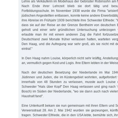
Lehre als Verkäuferin im Modehaus der Gebrüder Robinsohn am
Nach Ende ihrer Lehrzeit blieb sie dort tätig und bes
Fortbildungsschule. Im November 1938 wurde die Firma "arisiert
jüdischen Angestellten entlassen, konnte keine andere Erwerbstäti
ihre Abreise im Frühjahr 1939 berichtete ihre Schwester Elfriede: "
dass sie auf der Reise an der Grenze Bentheim von deutschen
geholt und einer sehr gründlichen Untersuchung unterzogen 
erlaubte man ihr mit einem anderen Zug die Fahrt fortzusetze
Deutschland zwei Monate früher verlassen hatten, warteten ve
Den Haag, und die Aufregung war sehr groß, als sie nicht mit 
eintraf."
In Den Haag nahm Louise, körperlich nicht sehr kräftig, Anstellu
an, vermutlich gegen Kost und Logis. Ihre Eltern lebten in der Weis
Nach der deutschen Besetzung der Niederlande im Mai 1940
Jüdinnen und Juden, die im Küstengebiet wohnten, aufgefordert
innerhalb von 48 Stunden zu verlassen, musste auch Louise n
Schwester "Hals über Kopf" Den Haag verlassen und ging nach 
Bosch) im Süden der Niederlande, "wo sie dann auch nach viele
Haushalt fand".
Eine Unterkunft bekam sie nun gemeinsam mit ihren Eltern und S
Verwersstraat 28. Am 2. Mai 1942 wurden sie gezwungen, künfti
tragen. Schwester Elfriede, die in den USA lebte, bemühte sich, ih