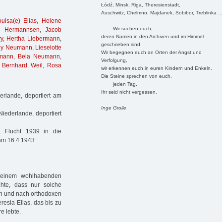
Łódź, Minsk, Riga, Theresienstadt,
Auschwitz, Chelmno, Majdanek, Sobibor, Treblinka ..
ouisa(e) Elias
,
Helene
Wir suchen euch,
d Hermannsen
,
Jacob
deren Namen in den Archiven und im Himmel
y
,
Hertha Liebermann
,
geschrieben sind.
ny Neumann
,
Lieselotte
Wir begegnen euch an Orten der Angst und
mann
,
Bela Neumann
,
Verfolgung,
,
Bernhard Weil
,
Rosa
wir erkennen euch in euren Kindern und Enkeln.
Die Steine sprechen von euch,
jeden Tag.
Ihr seid nicht vergessen.
erlande, deportiert am
Inge Grolle
iederlande, deportiert
 Flucht 1939 in die
 am 16.4.1943
 einem wohlhabenden
hte, dass nur solche
n und nach orthodoxen
resia Elias, das bis zu
e lebte.