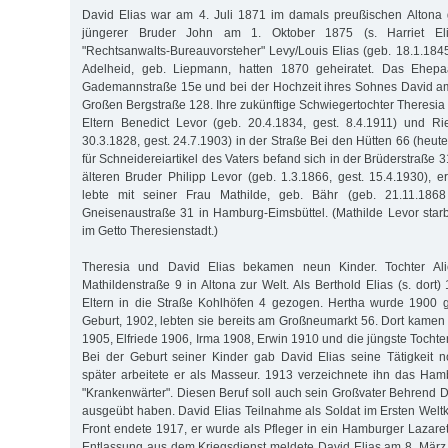
David Elias war am 4. Juli 1871 im damals preußischen Altona
jüngerer Bruder John am 1. Oktober 1875 (s. Harriet Elia
"Rechtsanwalts-Bureauvorsteher" Levy/Louis Elias (geb. 18.1.1845
Adelheid, geb. Liepmann, hatten 1870 geheiratet. Das Ehepa
Gademannstraße 15e und bei der Hochzeit ihres Sohnes David am
Großen Bergstraße 128. Ihre zukünftige Schwiegertochter Theresia
Eltern Benedict Levor (geb. 20.4.1834, gest. 8.4.1911) und Ri
30.3.1828, gest. 24.7.1903) in der Straße Bei den Hütten 66 (heut
für Schneidereiartikel des Vaters befand sich in der Brüderstraße 3
älteren Bruder Philipp Levor (geb. 1.3.1866, gest. 15.4.1930), e
lebte mit seiner Frau Mathilde, geb. Bähr (geb. 21.11.186
Gneisenaustraße 31 in Hamburg-Eimsbüttel. (Mathilde Levor sta
im Getto Theresienstadt.)
Theresia und David Elias bekamen neun Kinder. Tochter Al
Mathildenstraße 9 in Altona zur Welt. Als Berthold Elias (s. dort)
Eltern in die Straße Kohlhöfen 4 gezogen. Hertha wurde 1900 g
Geburt, 1902, lebten sie bereits am Großneumarkt 56. Dort kamen 
1905, Elfriede 1906, Irma 1908, Erwin 1910 und die jüngste Tochte
Bei der Geburt seiner Kinder gab David Elias seine Tätigkeit 
später arbeitete er als Masseur. 1913 verzeichnete ihn das Ha
"Krankenwärter". Diesen Beruf soll auch sein Großvater Behrend D
ausgeübt haben. David Elias Teilnahme als Soldat im Ersten Weltk
Front endete 1917, er wurde als Pfleger in ein Hamburger Lazaret
Entlassung aus dem Kriegsdienst meldete David Elias am 8. Mär