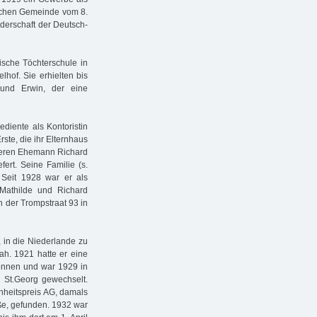
ischen Gemeinde vom 8.
derschaft der Deutsch-
ische Töchterschule in
hof. Sie erhielten bis
 und Erwin, der eine
diente als Kontoristin
te, die ihr Elternhaus
päteren Ehemann Richard
fert. Seine Familie (s.
 Seit 1928 war er als
Mathilde und Richard
n der Trompstraat 93 in
, in die Niederlande zu
ah. 1921 hatte er eine
onnen und war 1929 in
n St.Georg gewechselt.
inheitspreis AG, damals
aße, gefunden. 1932 war