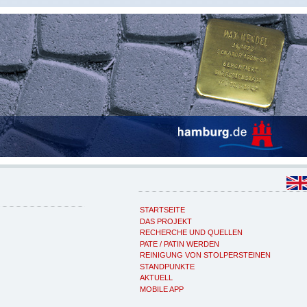
STARTSEITE
DAS PROJEKT
RECHERCHE UND QUELLEN
PATE / PATIN WERDEN
REINIGUNG VON STOLPERSTEINEN
STANDPUNKTE
AKTUELL
MOBILE APP