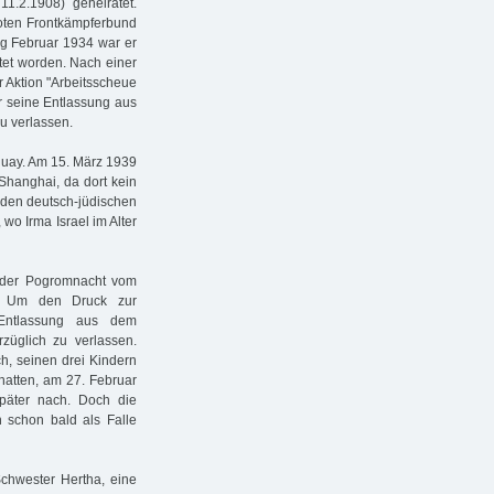
11.2.1908) geheiratet.
Roten Frontkämpferbund
ng Februar 1934 war er
tet worden. Nach einer
 Aktion "Arbeitsscheue
r seine Entlassung aus
u verlassen.
aguay. Am 15. März 1939
Shanghai, da dort kein
nden deutsch-jüdischen
 wo Irma Israel im Alter
in der Pogromnacht vom
. Um den Druck zur
Entlassung aus dem
rzüglich zu verlassen.
ch, seinen drei Kindern
 hatten, am 27. Februar
päter nach. Doch die
 schon bald als Falle
Schwester Hertha, eine