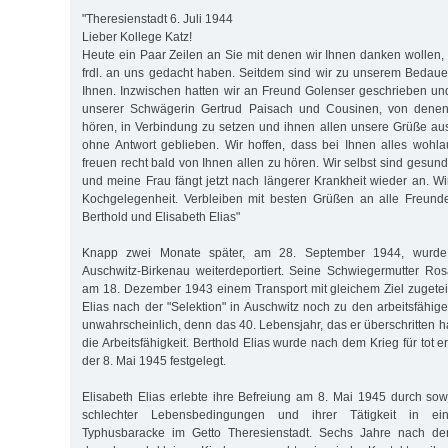
"Theresienstadt 6. Juli 1944
Lieber Kollege Katz!
Heute ein Paar Zeilen an Sie mit denen wir Ihnen danken wollen, 
frdl. an uns gedacht haben. Seitdem sind wir zu unserem Bedau
Ihnen. Inzwischen hatten wir an Freund Golenser geschrieben und
unserer Schwägerin Gertrud Paisach und Cousinen, von denen 
hören, in Verbindung zu setzen und ihnen allen unsere Grüße aus
ohne Antwort geblieben. Wir hoffen, dass bei Ihnen alles wohl
freuen recht bald von Ihnen allen zu hören. Wir selbst sind gesund
und meine Frau fängt jetzt nach längerer Krankheit wieder an. Wi
Kochgelegenheit. Verbleiben mit besten Grüßen an alle Freund
Berthold und Elisabeth Elias"
Knapp zwei Monate später, am 28. September 1944, wurde 
Auschwitz-Birkenau weiterdeportiert. Seine Schwiegermutter Ro
am 18. Dezember 1943 einem Transport mit gleichem Ziel zugetei
Elias nach der "Selektion" in Auschwitz noch zu den arbeitsfähigen
unwahrscheinlich, denn das 40. Lebensjahr, das er überschritten hat
die Arbeitsfähigkeit. Berthold Elias wurde nach dem Krieg für tot e
der 8. Mai 1945 festgelegt.
Elisabeth Elias erlebte ihre Befreiung am 8. Mai 1945 durch sowj
schlechter Lebensbedingungen und ihrer Tätigkeit in ei
Typhusbaracke im Getto Theresienstadt. Sechs Jahre nach de