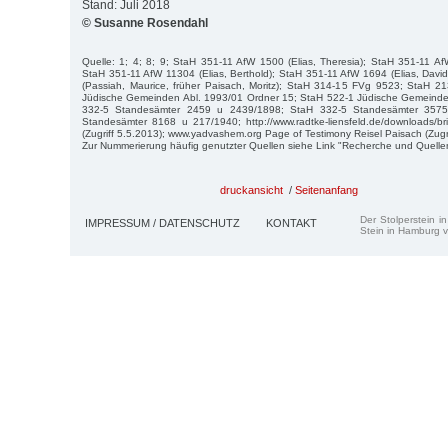
Stand: Juli 2018
© Susanne Rosendahl
Quelle: 1; 4; 8; 9; StaH 351-11 AfW 1500 (Elias, Theresia); StaH 351-11 AfW
StaH 351-11 AfW 11304 (Elias, Berthold); StaH 351-11 AfW 1694 (Elias, Dav
(Passiah, Maurice, früher Paisach, Moritz); StaH 314-15 FVg 9523; StaH 
Jüdische Gemeinden Abl. 1993/01 Ordner 15; StaH 522-1 Jüdische Gemeinde
332-5 Standesämter 2459 u 2439/1898; StaH 332-5 Standesämter 357
Standesämter 8168 u 217/1940; http://www.radtke-liensfeld.de/downloads/br
(Zugriff 5.5.2013); www.yadvashem.org Page of Testimony Reisel Paisach (Zugri
Zur Nummerierung häufig genutzter Quellen siehe Link "Recherche und Quelle
druckansicht
/
Seitenanfang
Der Stolperstein i
IMPRESSUM / DATENSCHUTZ
KONTAKT
Stein in Hamburg v