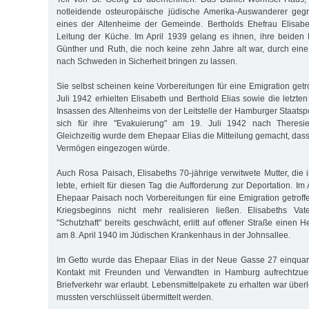
notleidende osteuropäische jüdische Amerika-Auswanderer gegr
eines der Altenheime der Gemeinde. Bertholds Ehefrau Elisab
Leitung der Küche. Im April 1939 gelang es ihnen, ihre beiden 
Günther und Ruth, die noch keine zehn Jahre alt war, durch eine
nach Schweden in Sicherheit bringen zu lassen.
Sie selbst scheinen keine Vorbereitungen für eine Emigration get
Juli 1942 erhielten Elisabeth und Berthold Elias sowie die letzt
Insassen des Altenheims von der Leitstelle der Hamburger Staatspo
sich für ihre "Evakuierung" am 19. Juli 1942 nach Theresien
Gleichzeitig wurde dem Ehepaar Elias die Mitteilung gemacht, das
Vermögen eingezogen würde.
Auch Rosa Paisach, Elisabeths 70-jährige verwitwete Mutter, die 
lebte, erhielt für diesen Tag die Aufforderung zur Deportation. I
Ehepaar Paisach noch Vorbereitungen für eine Emigration getroff
Kriegsbeginns nicht mehr realisieren ließen. Elisabeths Vat
"Schutzhaft" bereits geschwächt, erlitt auf offener Straße einen 
am 8. April 1940 im Jüdischen Krankenhaus in der Johnsallee.
Im Getto wurde das Ehepaar Elias in der Neue Gasse 27 einquart
Kontakt mit Freunden und Verwandten in Hamburg aufrechtzuerh
Briefverkehr war erlaubt. Lebensmittelpakete zu erhalten war überl
mussten verschlüsselt übermittelt werden.