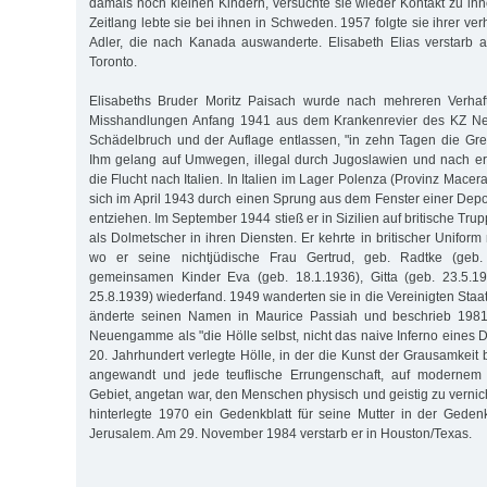
damals noch kleinen Kindern, versuchte sie wieder Kontakt zu i
Zeitlang lebte sie bei ihnen in Schweden. 1957 folgte sie ihrer ver
Adler, die nach Kanada auswanderte. Elisabeth Elias verstarb 
Toronto.
Elisabeths Bruder Moritz Paisach wurde nach mehreren Verha
Misshandlungen Anfang 1941 aus dem Krankenrevier des KZ 
Schädelbruch und der Auflage entlassen, "in zehn Tagen die Gre
Ihm gelang auf Umwegen, illegal durch Jugoslawien und nach er
die Flucht nach Italien. In Italien im Lager Polenza (Provinz Macerat
sich im April 1943 durch einen Sprung aus dem Fenster einer Depo
entziehen. Im September 1944 stieß er in Sizilien auf britische Tru
als Dolmetscher in ihren Diensten. Er kehrte in britischer Unifo
wo er seine nichtjüdische Frau Gertrud, geb. Radtke (geb.
gemeinsamen Kinder Eva (geb. 18.1.1936), Gitta (geb. 23.5.1
25.8.1939) wiederfand. 1949 wanderten sie in die Vereinigten Staa
änderte seinen Namen in Maurice Passiah und beschrieb 1981 
Neuengamme als "die Hölle selbst, nicht das naive Inferno eines 
20. Jahrhundert verlegte Hölle, in der die Kunst der Grausamkeit
angewandt und jede teuflische Errungenschaft, auf modernem
Gebiet, angetan war, den Menschen physisch und geistig zu vernic
hinterlegte 1970 ein Gedenkblatt für seine Mutter in der Gede
Jerusalem. Am 29. November 1984 verstarb er in Houston/Texas.