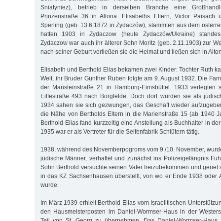
Sniatyniez), betrieb in derselben Branche eine Großhan
Prinzenstraße 36 in Altona. Elisabeths Eltern, Victor Paisach
Sperling (geb. 13.6.1872 in Żydaczów), stammten aus dem österrei
hatten 1903 in Zydaczow (heute Żydaczów/Ukraine) standesam
Zydaczow war auch ihr älterer Sohn Moritz (geb. 2.11.1903) zur W
nach seiner Geburt verließen sie die Heimat und ließen sich in Alto
Elisabeth und Berthold Elias bekamen zwei Kinder: Tochter Ruth k
Welt, ihr Bruder Günther Ruben folgte am 9. August 1932. Die Fami
der Mansteinstraße 21 in Hamburg-Eimsbüttel. 1933 verlegten s
Eiffestraße 493 nach Borgfelde. Doch dort wurden sie als jüdisch
1934 sahen sie sich gezwungen, das Geschäft wieder aufzugebe
die Nähe von Bertholds Eltern in die Marienstraße 15 (ab 1940 J
Berthold Elias fand kurzzeitig eine Anstellung als Buchhalter in de
1935 war er als Vertreter für die Seifenfabrik Schlütern tätig.
1938, während des Novemberpogroms vom 9./10. November, wurde 
jüdische Männer, verhaftet und zunächst ins Polizeigefängnis Fuh
Sohn Berthold versuchte seinen Vater freizubekommen und geriet s
in das KZ Sachsenhausen überstellt, von wo er Ende 1938 oder 
wurde.
Im März 1939 erhielt Berthold Elias vom Israelitischen Unterstütz
den Hausmeisterposten im Daniel-Wormser-Haus in der Westers
Teil von St. Georg zu übernehmen. Das Daniel-Wormser-Haus, 