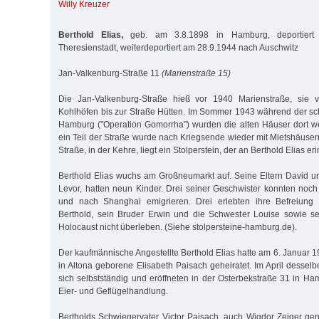
Willy Kreuzer
Berthold Elias,
geb. am 3.8.1898 in Hamburg, deportiert
Theresienstadt, weiterdeportiert am 28.9.1944 nach Auschwitz
Jan-Valkenburg-Straße 11
(Marienstraße 15)
Die Jan-Valkenburg-Straße hieß vor 1940 Marienstraße, sie v
Kohlhöfen bis zur Straße Hütten. Im Sommer 1943 während der sch
Hamburg ("Operation Gomorrha") wurden die alten Häuser dort we
ein Teil der Straße wurde nach Kriegsende wieder mit Mietshäuse
Straße, in der Kehre, liegt ein Stolperstein, der an Berthold Elias eri
Berthold Elias wuchs am Großneumarkt auf. Seine Eltern David un
Levor, hatten neun Kinder. Drei seiner Geschwister konnten noch 
und nach Shanghai emigrieren. Drei erlebten ihre Befreiung 
Berthold, sein Bruder Erwin und die Schwester Louise sowie se
Holocaust nicht überleben. (Siehe stolpersteine-hamburg.de).
Der kaufmännische Angestellte Berthold Elias hatte am 6. Januar 1
in Altona geborene Elisabeth Paisach geheiratet. Im April dessel
sich selbstständig und eröffneten in der Osterbekstraße 31 in H
Eier- und Geflügelhandlung.
Bertholds Schwiegervater Victor Paisach, auch Wigdor Zeiger gen