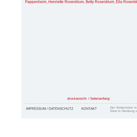
Pappenheim
,
Henriette Rosenblum
,
Betty Rosenblum
,
Ella Rosenb
druckansicht
/
Seitenanfang
Der Stolperstein i
IMPRESSUM / DATENSCHUTZ
KONTAKT
Stein in Hamburg v