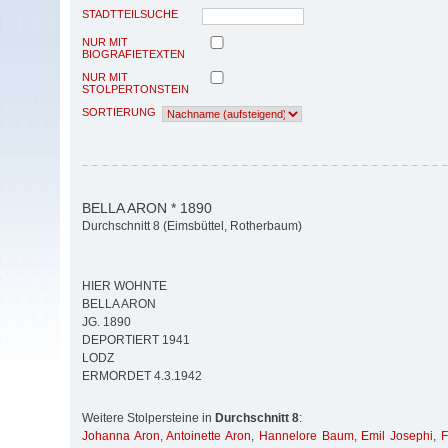
STADTTEILSUCHE
NUR MIT
BIOGRAFIETEXTEN
NUR MIT
STOLPERTONSTEIN
SORTIERUNG
BELLA ARON * 1890
Durchschnitt 8 (Eimsbüttel, Rotherbaum)
HIER WOHNTE
BELLA ARON
JG. 1890
DEPORTIERT 1941
LODZ
ERMORDET 4.3.1942
Weitere Stolpersteine in
Durchschnitt 8
:
Johanna Aron
,
Antoinette Aron
,
Hannelore Baum
,
Emil Josephi
,
F