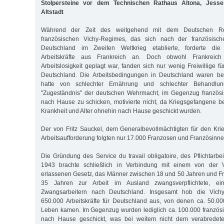
Stolpersteine vor dem Technischen Rathaus Altona, Jessen
Altstadt
Während der Zeit des weitgehend mit dem Deutschen Rei
französischen Vichy-Regimes, das sich nach der französisc
Deutschland im Zweiten Weltkrieg etablierte, forderte di
Arbeitskräfte aus Frankreich an. Doch obwohl Frankreich 
Arbeitslosigkeit geplagt war, fanden sich nur wenig Freiwillige fü
Deutschland. Die Arbeitsbedingungen in Deutschland waren b
hatte von schlechter Ernährung und schlechter Behandlu
"Zugeständnis" der deutschen Wehrmacht, im Gegenzug französ
nach Hause zu schicken, motivierte nicht, da Kriegsgefangene
Krankheit und Alter ohnehin nach Hause geschickt wurden.
Der von Fritz Sauckel, dem Generalbevollmächtigten für den Kri
Arbeitsaufforderung folgten nur 17.000 Franzosen und Französinne
Die Gründung des Service du travail obligatoire, des Pflichtarbe
1943 brachte schließlich in Verbindung mit einem von der 
erlassenen Gesetz, das Männer zwischen 18 und 50 Jahren und F
35 Jahren zur Arbeit im Ausland zwangsverpflichtete, e
Zwangsarbeitern nach Deutschland. Insgesamt hob die Vich
650.000 Arbeitskräfte für Deutschland aus, von denen ca. 50.0
Leben kamen. Im Gegenzug wurden lediglich ca. 100.000 französ
nach Hause geschickt, was bei weitem nicht dem verabredeten