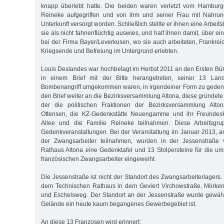
knapp überlebt hatte. Die beiden waren verletzt vom Hambur
Reineke aufgegriffen und von ihm und seiner Frau mit Nahru
Unterkunft versorgt worden. Schließlich stellte er ihnen eine Arbei
sie als nicht fahnenflüchtig auswies, und half ihnen damit, über e
bei der Firma Bayer/Leverkusen, wo sie auch arbeiteten, Frankrei
Kriegsende und Befreiung im Untergrund erlebten.
Louis Deslandes war hochbetagt im Herbst 2011 an den Ersten Bür
in einem Brief mit der Bitte herangetreten, seiner 13 Lan
Bombenangriff umgekommen waren, in irgendeiner Form zu gedenke
den Brief weiter an die Bezirksversammlung Altona, diese gründete
der die politischen Fraktionen der Bezirksversammlung Altona
Ottensen, die KZ-Gedenkstätte Neuengamme und ihr Freundes
Allee und die Familie Reineke teilnahmen. Diese Arbeitsgrup
Gedenkveranstaltungen. Bei der Veranstaltung im Januar 2013, 
der Zwangsarbeiter teilnahmen, wurden in der Jessenstraße
Rathaus Altona eine Gedenktafel und 13 Stolpersteine für die
französischen Zwangsarbeiter eingeweiht.
Die Jessenstraße ist nicht der Standort des Zwangsarbeiterlagers.
dem Technischen Rathaus in dem Geviert Virchowstraße, Mörkens
und Eschelsweg. Der Standort an der Jessenstraße wurde gewählt
Gelände ein heute kaum begangenes Gewerbegebiet ist.
An diese 13 Franzosen wird erinnert: