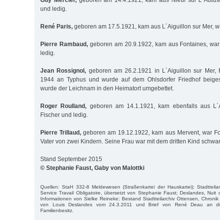
und ledig.
René Paris,
geboren am 17.5.1921, kam aus L´Aiguillon sur Mer, wa
Pierre Rambaud,
geboren am 20.9.1922, kam aus Fontaines, war
ledig.
Jean Rossignol,
geboren am 26.2.1921 in L´Aiguillon sur Mer, Fi
1944 an Typhus und wurde auf dem Ohlsdorfer Friedhof beiges
wurde der Leichnam in den Heimatort umgebettet.
Roger Roulland,
geboren am 14.1.1921, kam ebenfalls aus L´A
Fischer und ledig.
Pierre Trillaud,
geboren am 19.12.1922, kam aus Mervent, war Fors
Vater von zwei Kindern. Seine Frau war mit dem dritten Kind schw
Stand September 2015
© Stephanie Faust, Gaby von Malottki
Quellen: StaH 332-8 Meldewesen (Straßenkartei der Hauskartei); Stadtteila
Service Travail Obligatoire, übersetzt von Stephanie Faust; Deslandes, Nuit 
Informationen von Sielke Reineke; Bestand Stadtteilarchiv Ottensen, Chronik 
von Louis Deslandes vom 24.3.2011 und Brief von René Deau an die
Familienbesitz.