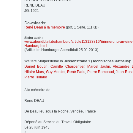
BEAULIEU SOUS LA ROCHE
RENE DEAU
JG. 1921
Downloads:
René Deau á la mémoire
(pdf, 1 Seite, 111KB)
Siehe auch:
www.abendblatt.de/
hamburg/
article113123816/
Erinnerung-an-eine
Hamburg.html
(Artikel im Hamburger Abendblatt 25.01.2013)
Weitere Stolpersteine in
Jessenstraße 1 (Technisches Rathaus)
:
Daniel Boutin
,
Camille Charpentier
,
Marcel Jaulin
,
Alexandre 
Hilaire Mars
,
Guy Mercier
,
René Paris
,
Pierre Rambaud
,
Jean Ross
Pierre Trillaud
A la mémoire de
René DEAU
De Beaulieu sous la Roche, Vendée, France
Déporté au Service du Travail Obligatoire
Le 28 juin 1943
à