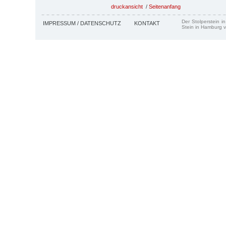
druckansicht
/
Seitenanfang
Der Stolperstein i
IMPRESSUM / DATENSCHUTZ
KONTAKT
Stein in Hamburg v