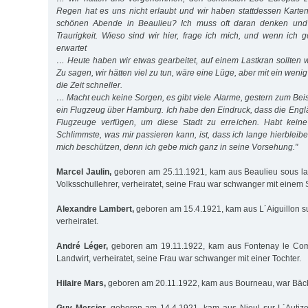
Regen hat es uns nicht erlaubt und wir haben stattdessen Karten
schönen Abende in Beaulieu? Ich muss oft daran denken und
Traurigkeit. Wieso sind wir hier, frage ich mich, und wenn ich 
erwartet
… Heute haben wir etwas gearbeitet, auf einem Lastkran sollten w
Zu sagen, wir hätten viel zu tun, wäre eine Lüge, aber mit ein weni
die Zeit schneller.
… Macht euch keine Sorgen, es gibt viele Alarme, gestern zum Beispi
ein Flugzeug über Hamburg. Ich habe den Eindruck, dass die Engl
Flugzeuge verfügen, um diese Stadt zu erreichen. Habt kein
Schlimmste, was mir passieren kann, ist, dass ich lange hierbleib
mich beschützen, denn ich gebe mich ganz in seine Vorsehung."
Marcel Jaulin,
geboren am 25.11.1921, kam aus Beaulieu sous la
Volksschullehrer, verheiratet, seine Frau war schwanger mit einem
Alexandre Lambert,
geboren am 15.4.1921, kam aus L´Aiguillon su
verheiratet.
André Léger,
geboren am 19.11.1922, kam aus Fontenay le Comt
Landwirt, verheiratet, seine Frau war schwanger mit einer Tochter.
Hilaire Mars,
geboren am 20.11.1922, kam aus Bourneau, war Bäck
Guy Mercier,
geboren am 14.4.1921, kam aus Nieul sur L´Autize,