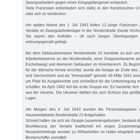
Zwangsarbeitern gegen einen Kriegsgefangenen entsprach.
Viele Franzosen entschieden sich dafür, in den französischen 
oder sich zu verstecken.
Am späten Abend des 1. Juli 1943 trafen 13 junge Franzosen
Vendée im Zwangsarbeiterlager in der Norderstraße (heute Virchow
Sie waren den Aufrufen – oft nach langen Überlegungen
ordnungsgemäß gefolgt.
Bei dem Gebäudekomplex Norderstraße 23 handelte es sich um 
Infanteriekaserne an der Norderstraße, einer Dragonerkaserne an
Eschelsweg) und kleineren Gebäuden im Innenbereich. Zu Beginn
für die dänische Armee errichtet, wurde die Anlage ab Ende des J
und Siechenheim und als "Irrenanstalt" genutzt. Ab Mitte 1941 wur
um Platz für Ausgebombte und schließlich für die Unterbringung 
schaffen. Im April 1942 traf die erste Gruppe ein. Es handelte s
aus der Ukraine. Die Ukrainer stellten bis zum Schluss das größt
Lager.
Am Morgen des 4. Juli 1943 wurden die Personalangaben d
Hausmeldekartei Norderstraße 23 festgehalten.
Schnell hatten sie sich als Gruppe zusammengefunden, bestand do
Bevölkerung der Vendée traditionell ein enges Zusammengeh
Neuankömmlinge wurden zu Hilfsarbeiten im Hafen eingeteilt un
Binnenschiffer vermittelt.