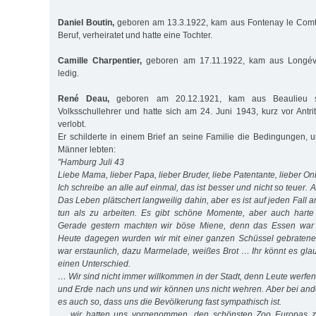
Daniel Boutin,
geboren am 13.3.1922, kam aus Fontenay le Comt
Beruf, verheiratet und hatte eine Tochter.
Camille Charpentier,
geboren am 17.11.1922, kam aus Longév
ledig.
René Deau,
geboren am 20.12.1921, kam aus Beaulieu 
Volksschullehrer und hatte sich am 24. Juni 1943, kurz vor Antri
verlobt.
Er schilderte in einem Brief an seine Familie die Bedingungen, 
Männer lebten:
"Hamburg Juli 43
Liebe Mama, lieber Papa, lieber Bruder, liebe Patentante, lieber On
Ich schreibe an alle auf einmal, das ist besser und nicht so teuer. A
Das Leben plätschert langweilig dahin, aber es ist auf jeden Fall a
tun als zu arbeiten. Es gibt schöne Momente, aber auch harte
Gerade gestern machten wir böse Miene, denn das Essen war f
Heute dagegen wurden wir mit einer ganzen Schüssel gebraten
war erstaunlich, dazu Marmelade, weißes Brot … Ihr könnt es gl
einen Unterschied.
… Wir sind nicht immer willkommen in der Stadt, denn Leute werfe
und Erde nach uns und wir können uns nicht wehren. Aber bei and
es auch so, dass uns die Bevölkerung fast sympathisch ist.
… wir hatten uns vorgenommen, den schönsten Zoo Europas z