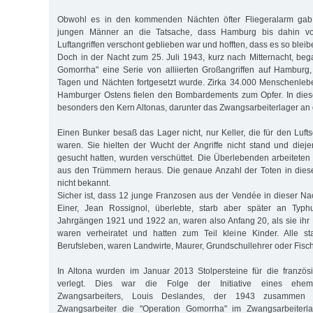
Obwohl es in den kommenden Nächten öfter Fliegeralarm gab,
jungen Männer an die Tatsache, dass Hamburg bis dahin vo
Luftangriffen verschont geblieben war und hofften, dass es so blei
Doch in der Nacht zum 25. Juli 1943, kurz nach Mitternacht, beg
Gomorrha" eine Serie von alliierten Großangriffen auf Hamburg
Tagen und Nächten fortgesetzt wurde. Zirka 34.000 Menschenleb
Hamburger Ostens fielen den Bombardements zum Opfer. In diese
besonders den Kern Altonas, darunter das Zwangsarbeiterlager an 
Einen Bunker besaß das Lager nicht, nur Keller, die für den Luft
waren. Sie hielten der Wucht der Angriffe nicht stand und dieje
gesucht hatten, wurden verschüttet. Die Überlebenden arbeiteten
aus den Trümmern heraus. Die genaue Anzahl der Toten in diese
nicht bekannt.
Sicher ist, dass 12 junge Franzosen aus der Vendée in dieser 
Einer, Jean Rossignol, überlebte, starb aber später an Typh
Jahrgängen 1921 und 1922 an, waren also Anfang 20, als sie ihr
waren verheiratet und hatten zum Teil kleine Kinder. Alle st
Berufsleben, waren Landwirte, Maurer, Grundschullehrer oder Fisch
In Altona wurden im Januar 2013 Stolpersteine für die französ
verlegt. Dies war die Folge der Initiative eines ehema
Zwangsarbeiters, Louis Deslandes, der 1943 zusammen 
Zwangsarbeiter die "Operation Gomorrha" im Zwangsarbeiterla