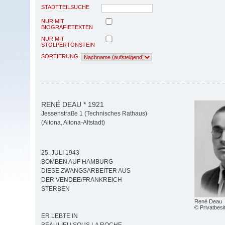
STADTTEILSUCHE
NUR MIT
BIOGRAFIETEXTEN
NUR MIT
STOLPERTONSTEIN
SORTIERUNG
RENÉ DEAU * 1921
Jessenstraße 1 (Technisches Rathaus)
(Altona, Altona-Altstadt)
25. JULI 1943
BOMBEN AUF HAMBURG
DIESE ZWANGSARBEITER AUS
DER VENDEE/FRANKREICH
STERBEN
René Deau
© Privatbesi
ER LEBTE IN