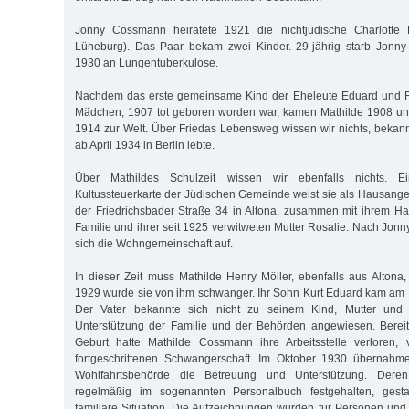
Jonny Cossmann heiratete 1921 die nichtjüdische Charlotte 
Lüneburg). Das Paar bekam zwei Kinder. 29-jährig starb Jonn
1930 an Lungentuberkulose.
Nachdem das erste gemeinsame Kind der Eheleute Eduard und R
Mädchen, 1907 tot geboren worden war, kamen Mathilde 1908 u
1914 zur Welt. Über Friedas Lebensweg wissen wir nichts, bekannt 
ab April 1934 in Berlin lebte.
Über Mathildes Schulzeit wissen wir ebenfalls nichts. Ei
Kultussteuerkarte der Jüdischen Gemeinde weist sie als Hausangest
der Friedrichsbader Straße 34 in Altona, zusammen mit ihrem Ha
Familie und ihrer seit 1925 verwitweten Mutter Rosalie. Nach Jon
sich die Wohngemeinschaft auf.
In dieser Zeit muss Mathilde Henry Möller, ebenfalls aus Altona
1929 wurde sie von ihm schwanger. Ihr Sohn Kurt Eduard kam am 1
Der Vater bekannte sich nicht zu seinem Kind, Mutter und
Unterstützung der Familie und der Behörden angewiesen. Bereit
Geburt hatte Mathilde Cossmann ihre Arbeitsstelle verloren,
fortgeschrittenen Schwangerschaft. Im Oktober 1930 übernahm
Wohlfahrtsbehörde die Betreuung und Unterstützung. Deren 
regelmäßig im sogenannten Personalbuch festgehalten, gestat
familiäre Situation. Die Aufzeichnungen wurden für Personen und 