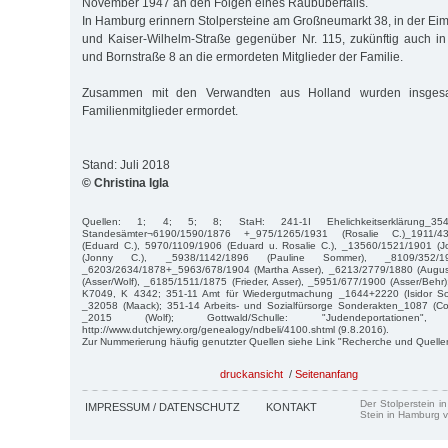
November 1947 an den Folgen eines Raubüberfalls.
In Hamburg erinnern Stolpersteine am Großneumarkt 38, in der Ei
und Kaiser-Wilhelm-Straße gegenüber Nr. 115, zukünftig auch i
und Bornstraße 8 an die ermordeten Mitglieder der Familie.
Zusammen mit den Verwandten aus Holland wurden insges
Familienmitglieder ermordet.
Stand: Juli 2018
© Christina Igla
Quellen: 1; 4; 5; 8; StaH: 241-1I Ehelichkeitserklärung_
Standesämter¬6190/1590/1876 +_975/1265/1931 (Rosalie C.)_1911/43
(Eduard C.), 5970/1109/1906 (Eduard u. Rosalie C.), _13560/1521/1901 (
(Jonny C.), _5938/1142/1896 (Pauline Sommer), _8109/352/1
_6203/2634/1878+_5963/678/1904 (Martha Asser), _6213/2779/1880 (Augus
(Asser/Wolf), _6185/1511/1875 (Frieder, Asser), _5951/677/1900 (Asser/Beh
K7049, K 4342; 351-11 Amt für Wiedergutmachung _1644+2220 (Isidor S
_32058 (Maack); 351-14 Arbeits- und Sozialfürsorge Sonderakten_1087 (
_2015 (Wolf); Gottwald/Schulle: "Judendeportation
http://www.dutchjewry.org/genealogy/ndbeli/4100.shtml (9.8.2016).
Zur Nummerierung häufig genutzter Quellen siehe Link "Recherche und Quelle
druckansicht
/
Seitenanfang
Der Stolperstein i
IMPRESSUM / DATENSCHUTZ
KONTAKT
Stein in Hamburg v