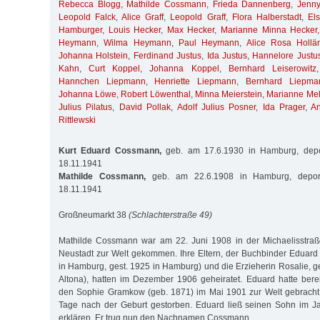
Rebecca Blogg
,
Mathilde Cossmann
,
Frieda Dannenberg
,
Jenny
Leopold Falck
,
Alice Graff
,
Leopold Graff
,
Flora Halberstadt
,
El
Hamburger
,
Louis Hecker
,
Max Hecker
,
Marianne Minna Hecker
Heymann
,
Wilma Heymann
,
Paul Heymann
,
Alice Rosa Hollä
Johanna Holstein
,
Ferdinand Justus
,
Ida Justus
,
Hannelore Justu
Kahn
,
Curt Koppel
,
Johanna Koppel
,
Bernhard Leiserowitz
Hannchen Liepmann
,
Henriette Liepmann
,
Bernhard Liepma
Johanna Löwe
,
Robert Löwenthal
,
Minna Meierstein
,
Marianne Me
Julius Pilatus
,
David Pollak
,
Adolf Julius Posner
,
Ida Prager
,
A
Rittlewski
Kurt Eduard Cossmann,
geb. am 17.6.1930 in Hamburg, depo
18.11.1941
Mathilde Cossmann,
geb. am 22.6.1908 in Hamburg, depor
18.11.1941
Großneumarkt 38
(Schlachterstraße 49)
Mathilde Cossmann war am 22. Juni 1908 in der Michaelisstra
Neustadt zur Welt gekommen. Ihre Eltern, der Buchbinder Eduar
in Hamburg, gest. 1925 in Hamburg) und die Erzieherin Rosalie, g
Altona), hatten im Dezember 1906 geheiratet. Eduard hatte bere
den Sophie Gramkow (geb. 1871) im Mai 1901 zur Welt gebracht 
Tage nach der Geburt gestorben. Eduard ließ seinen Sohn im Ja
erklären. Er trug nun den Nachnamen Cossmann.