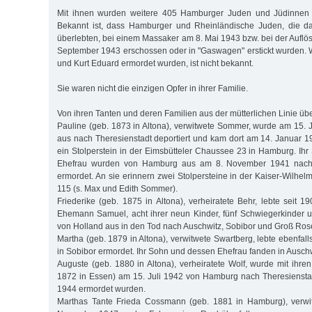
Mit ihnen wurden weitere 405 Hamburger Juden und Jüdinnen i
Bekannt ist, dass Hamburger und Rheinländische Juden, die d
überlebten, bei einem Massaker am 8. Mai 1943 bzw. bei der Auflö
September 1943 erschossen oder in "Gaswagen" erstickt wurden.
und Kurt Eduard ermordet wurden, ist nicht bekannt.
Sie waren nicht die einzigen Opfer in ihrer Familie.
Von ihren Tanten und deren Familien aus der mütterlichen Linie übe
Pauline (geb. 1873 in Altona), verwitwete Sommer, wurde am 15.
aus nach Theresienstadt deportiert und kam dort am 14. Januar 19
ein Stolperstein in der Eimsbütteler Chaussee 23 in Hamburg. I
Ehefrau wurden von Hamburg aus am 8. November 1941 nach 
ermordet. An sie erinnern zwei Stolpersteine in der Kaiser-Wilhe
115 (s. Max und Edith Sommer).
Friederike (geb. 1875 in Altona), verheiratete Behr, lebte seit 19
Ehemann Samuel, acht ihrer neun Kinder, fünf Schwiegerkinder 
von Holland aus in den Tod nach Auschwitz, Sobibor und Groß Ros
Martha (geb. 1879 in Altona), verwitwete Swartberg, lebte ebenfall
in Sobibor ermordet. Ihr Sohn und dessen Ehefrau fanden in Ausch
Auguste (geb. 1880 in Altona), verheiratete Wolf, wurde mit ihr
1872 in Essen) am 15. Juli 1942 von Hamburg nach Theresienstad
1944 ermordet wurden.
Marthas Tante Frieda Cossmann (geb. 1881 in Hamburg), verwi