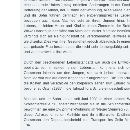
eine dauernde Unterstützung erhielten. Änderungen in der Fami
Betreuung der Kinder, der Zustand der Wohnung, alles wurde hier 
und ihr Sohn führten demnach ein entbehrungsreiches Lebe
bezeugen auch, dass Mathilde sehr an ihrem Jungen hing. In
Lebensjahr lebten Mutter und Kind in einem Zimmer in der Schl
Witwe Hansen, in der Nähe von Mathildes Mutter. Mathilde bemühte
verdingte sich als Reinigungskraft bei verschiedenen, teilweise 
gleichzeitig. Dies war ihrer Gesundheit jedoch abträglich. In eine
zart gebaute Frau beschrieben, die nicht sehr leistungsfähig sei.
und verlor zeitweise ihre Arbeit.
Durch den bescheidenen Lebensstandard war auch die Entwick
beeinträchtigt. In seinem ersten Lebensjahr kümmerte sich d
Cossmann intensiv um den Jungen; sie starb jedoch unerwart
Mathilde war nun auf einen Krippenplatz angewiesen. Die Jüdis
die Kosten und verschickte den körperlich zarten Kurt Eduard 
bevor er zu Ostern 1937 in die Talmud Tora Schule eingeschult wur
Mathilde und ihr Sohn lebten seit Juni 1931 in einer kleinen 
Schlachterstraße 50, später wechselten sie in die Schlachters
bewohnten sie eine 1½ Zimmer-Wohnung im "Neuer Steinweg 78, Ha
dieser Adresse erhielten Mathilde und ihr mittlerweile 11-jäh
Cossmann den Deportationsbefehl zum Transport ins Getto M
1941.