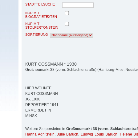
STADTTEILSUCHE
NUR MIT
BIOGRAFIETEXTEN
NUR MIT
STOLPERTONSTEIN
SORTIERUNG
KURT COSSMANN * 1930
Großneumarkt 38 (vorm. Schlachterstraße) (Hamburg-Mitte, Neusta
HIER WOHNTE
KURT COSSMANN
JG. 1930
DEPORTIERT 1941
ERMORDET IN
MINSK
Weitere Stolpersteine in
Großneumarkt 38 (vorm. Schlachterstra
Hanna Aghitstein
,
Julie Baruch
,
Ludwig Louis Baruch
,
Helene Bis