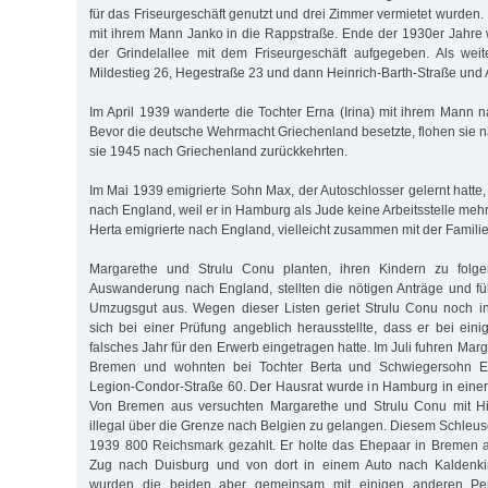
für das Friseurgeschäft genutzt und drei Zimmer vermietet wurden. 
mit ihrem Mann Janko in die Rappstraße. Ende der 1930er Jahre
der Grindelallee mit dem Friseurgeschäft aufgegeben. Als wei
Mildestieg 26, Hegestraße 23 und dann Heinrich-Barth-Straße und 
Im April 1939 wanderte die Tochter Erna (Irina) mit ihrem Mann 
Bevor die deutsche Wehrmacht Griechenland besetzte, flohen sie 
sie 1945 nach Griechenland zurückkehrten.
Im Mai 1939 emigrierte Sohn Max, der Autoschlosser gelernt hatte, 
nach England, weil er in Hamburg als Jude keine Arbeitsstelle mehr
Herta emigrierte nach England, vielleicht zusammen mit der Famili
Margarethe und Strulu Conu planten, ihren Kindern zu folge
Auswanderung nach England, stellten die nötigen Anträge und füll
Umzugsgut aus. Wegen dieser Listen geriet Strulu Conu noch in
sich bei einer Prüfung angeblich herausstellte, dass er bei ei
falsches Jahr für den Erwerb eingetragen hatte. Im Juli fuhren Mar
Bremen und wohnten bei Tochter Berta und Schwiegersohn Er
Legion-Condor-Straße 60. Der Hausrat wurde in Hamburg in einer 
Von Bremen aus versuchten Margarethe und Strulu Conu mit Hil
illegal über die Grenze nach Belgien zu gelangen. Diesem Schleus
1939 800 Reichsmark gezahlt. Er holte das Ehepaar in Bremen a
Zug nach Duisburg und von dort in einem Auto nach Kaldenki
wurden die beiden aber gemeinsam mit einigen anderen P