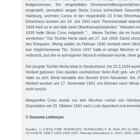
festgenommen. Ein eingeleitetes Devisenermittlungsverfah
eingestellt, vermutlich wegen Strulu Conus schlechtem Gesundh
Hamburg, wohnten Conus in der Hegestraße 23 II bei Ehrenhau
Ehrenhaus wurden am 19. Juli 1942 nach Theresienstadt deporti
1939 hieß es in der Akte beim Oberfinanzpräsidenten: "Wandert ni
1939 hatte Strulu Conu mitgeteilt: "… Meine Tochter, die im Auslan
verstorben." Die Tochter Herta starb am 27. Juli 1939. Damit zers
des Ehepaars. Wenig später, im Februar 1940 verstarb dann Str
war möglicherweise Tbc. Schon 1937 hatte er einige Wochen in 
verbracht, aus der er auf eigenen Wunsch entlassen wurde, ohne ge
Die jüngste Tochter Berta blieb in Deutschland. Am 22.3.1934 wur
Herbert geboren. Den zweiten unehelichen Sohn Rolf, geb. am 2
Vater zu sich. Berta heiratete den Bremer Erich Alexander. Sie
Herbert wurden am 17. November 1941 von Bremen nach Minsk d
nicht zurück.
Margarethe Conu wurde nur drei Wochen vorher von Hamburg
Deportation am 25. Oktober 1941 nach Lodz deportiert und ermorde
© Susanne Lohmeyer
Quellen: 1; 2 (FVg 5788; R1939/1152; R1939/1336); 5 ;8; StaH 351-11 Af
AZ 010678; HAB II 1926,1936,1937; Altonaer Adressbuch II, 1915, 1920, 192