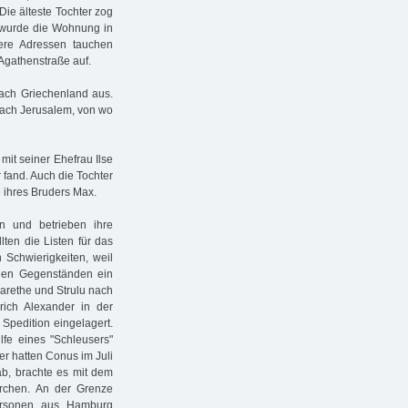
Die älteste Tochter zog
 wurde die Wohnung in
tere Adressen tauchen
Agathenstraße auf.
nach Griechenland aus.
nach Jerusalem, von wo
mit seiner Ehefrau Ilse
 fand. Auch die Tochter
e ihres Bruders Max.
n und betrieben ihre
ten die Listen für das
 Schwierigkeiten, weil
nigen Gegenständen ein
garethe und Strulu nach
ich Alexander in der
Spedition eingelagert.
fe eines "Schleusers"
er hatten Conus im Juli
b, brachte es mit dem
rchen. An der Grenze
ersonen aus Hamburg