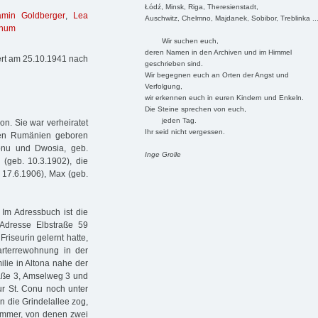
Łódź, Minsk, Riga, Theresienstadt,
amin Goldberger
,
Lea
Auschwitz, Chelmno, Majdanek, Sobibor, Treblinka ..
chum
Wir suchen euch,
deren Namen in den Archiven und im Himmel
iert am 25.10.1941 nach
geschrieben sind.
Wir begegnen euch an Orten der Angst und
Verfolgung,
wir erkennen euch in euren Kindern und Enkeln.
Die Steine sprechen von euch,
jeden Tag.
n. Sie war verheiratet
Ihr seid nicht vergessen.
igen Rumänien geboren
onu und Dwosia, geb.
Inge Grolle
 (geb. 10.3.1902), die
. 17.6.1906), Max (geb.
Im Adressbuch ist die
Adresse Elbstraße 59
Friseurin gelernt hatte,
arterrewohnung in der
ilie in Altona nahe der
aße 3, Amselweg 3 und
r St. Conu noch unter
n die Grindelallee zog,
immer, von denen zwei