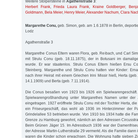
Weitere Stolpersteine in
Agathenstraße 3
:
Herbert Frank
,
Frieda Laura Frank
,
Kraine Goldberger
,
Benj
Goldmann
,
Bela Meier
,
Henry Meier
,
Alexander Nachum
,
Clara Na
Margarethe Conu,
geb. Simon, geb. am 1.6.1878 in Berlin, deport
Lodz
Agathenstraße 3
Margarethe Conus Eltern waren Flora, geb. Reibach, und Carl Simo
mit Strulu Conu (geb. 18.11.1875), der in Botusani im damal
wurde. Er war staatenlos. Strulu Conus Eltern hießen Ersu C
Steinberg. Margarethe und Strulu Conu hatten vier Kinder: Erna
nach ihrer Heirat mit einem Griechen Irini Missir hieß, Herta (geb
14.1.1909) und Berta (geb. 7.11.1914).
Die Conus besaßen von 1923 bis 1926 ein Spielwarengeschäft. 
Spielwarengroßhandlung unter Margarethes Namen unter der 
eingetragen. 1927 eröffnete Strulu Conu mit der Tochter Herta, die 
ein Friseurgeschäft, das wohl ab 1936 im Hinterzimmer der P
Grindelallee 53 betrieben wurde. Von 1910 bis 1934 hatte die Fam
Grenze zu Hamburg gewohnt, nämlich an den Adressen Circusstr
Beim Grünen Jäger 15. Im Adressbuch 1936 war der Damenfriseu
der Adresse Martin-Lutherstraße 29 vermerkt. Als die Familie dann i
waren die Kinder schon erwachsen. Die Wohnung hatte sieben Z