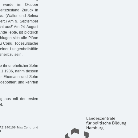
ren wurde im Oktober
eitszustand. Zurück in
s. (Walter und Selma
ert.) Am 9. September
cht aus!" Am 24. August
de lebte, ist plötzlich
chlugen sich alle Pläne
ulu Conu. Todesursache
einer Lungenheilstätte
heilt zu sein.
de ihr unehelicher Sohn
7.1.1936, nahm dessen
, ihr Ehemann und Sohn
eportiert und kehrten
 aus mit der ersten
t.
W, AZ 140109 Max Conu und
8.