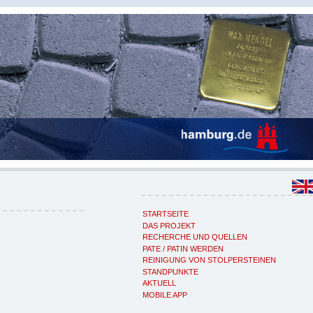
STARTSEITE
DAS PROJEKT
RECHERCHE UND QUELLEN
PATE / PATIN WERDEN
REINIGUNG VON STOLPERSTEINEN
STANDPUNKTE
AKTUELL
MOBILE APP