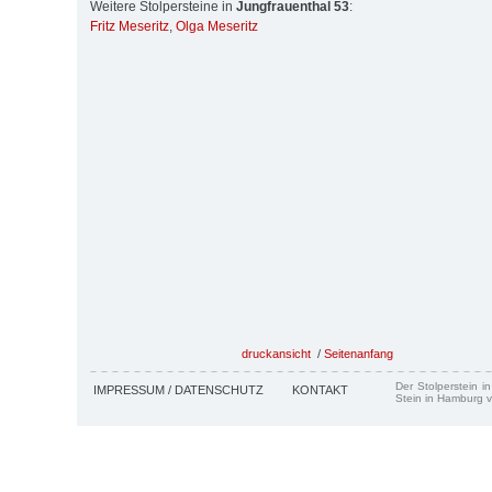
Weitere Stolpersteine in
Jungfrauenthal 53
:
Fritz Meseritz
,
Olga Meseritz
druckansicht
/
Seitenanfang
Der Stolperstein i
IMPRESSUM / DATENSCHUTZ
KONTAKT
Stein in Hamburg v