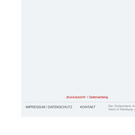
druckansicht
/
Seitenanfang
Der Stolperstein i
IMPRESSUM / DATENSCHUTZ
KONTAKT
Stein in Hamburg v