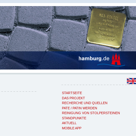
STARTSEITE
DAS PROJEKT
RECHERCHE UND QUELLEN
PATE / PATIN WERDEN
REINIGUNG VON STOLPERSTEINEN
STANDPUNKTE
AKTUELL
MOBILE APP