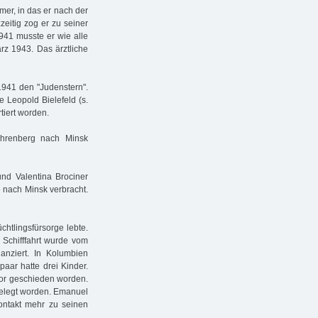
er, in das er nach der
eitig zog er zu seiner
941 musste er wie alle
rz 1943. Das ärztliche
1941 den "Judenstern".
Leopold Bielefeld (s.
tiert worden.
hrenberg nach Minsk
d Valentina Brociner
e nach Minsk verbracht.
htlingsfürsorge lebte.
 Schifffahrt wurde vom
nanziert. In Kolumbien
aar hatte drei Kinder.
vor geschieden worden.
elegt worden. Emanuel
ontakt mehr zu seinen