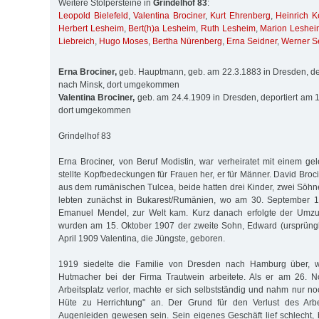
Weitere Stolpersteine in
Grindelhof 83
:
Leopold Bielefeld
,
Valentina Brociner
,
Kurt Ehrenberg
,
Heinrich K
Herbert Lesheim
,
Bert(h)a Lesheim
,
Ruth Lesheim
,
Marion Leshei
Liebreich
,
Hugo Moses
,
Bertha Nürenberg
,
Erna Seidner
,
Werner S
Erna Brociner,
geb. Hauptmann, geb. am 22.3.1883 in Dresden, de
nach Minsk, dort umgekommen
Valentina Brociner,
geb. am 24.4.1909 in Dresden, deportiert am 
dort umgekommen
Grindelhof 83
Erna Brociner, von Beruf Modistin, war verheiratet mit einem ge
stellte Kopfbedeckungen für Frauen her, er für Männer. David Broc
aus dem rumänischen Tulcea, beide hatten drei Kinder, zwei Söhne
lebten zunächst in Bukarest/Rumänien, wo am 30. September 19
Emanuel Mendel, zur Welt kam. Kurz danach erfolgte der Umzu
wurden am 15. Oktober 1907 der zweite Sohn, Edward (ursprüngl
April 1909 Valentina, die Jüngste, geboren.
1919 siedelte die Familie von Dresden nach Hamburg über, w
Hutmacher bei der Firma Trautwein arbeitete. Als er am 26. 
Arbeitsplatz verlor, machte er sich selbstständig und nahm nur 
Hüte zu Herrichtung" an. Der Grund für den Verlust des Arbe
Augenleiden gewesen sein. Sein eigenes Geschäft lief schlecht, b