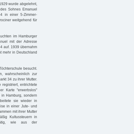
 1929 wurde abgelehnt,
n des Sohnes Emanuel
34 in einer 5-Zimmer-
ociner weitgehend für
auchten im Hamburger
uel mit der Adresse
 34 auf. 1939 übernahm
ht mehr in Deutschland
 Töchterschule besucht.
, wahrscheinlich zur
rkt 34 zu ihrer Mutter.
gistriert, entrichtete
r Karte "erwerbslos"
t in Hamburg, sondern
eitete sie wieder in
se in einer Jute- und
sammen mit ihrer Mutter
ßig Kultussteuern in
ätig, wie aus der