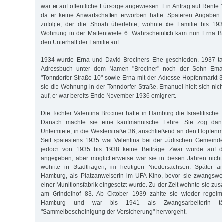
war er auf öffentliche Fürsorge angewiesen. Ein Antrag auf Rente
da er keine Anwartschaften erworben hatte. Späteren Angabe
zufolge, der die Shoah überlebte, wohnte die Familie bis 19
Wohnung in der Mattentwiete 6. Wahrscheinlich kam nun Erna Br
den Unterhalt der Familie auf.
1934 wurde Erna und David Brociners Ehe geschieden. 1937 t
Adressbuch unter dem Namen "Brociner" noch der Sohn Eman
"Tonndorfer Straße 10" sowie Erna mit der Adresse Hopfenmarkt
sie die Wohnung in der Tonndorfer Straße. Emanuel hielt sich nic
auf, er war bereits Ende November 1936 emigriert.
Die Tochter Valentina Brociner hatte in Hamburg die Israelitische
Danach machte sie eine kaufmännische Lehre. Sie zog dann
Untermiete, in die Westerstraße 36, anschließend an den Hopfenma
Seit spätestens 1935 war Valentina bei der Jüdischen Gemeinde re
jedoch von 1935 bis 1938 keine Beiträge. Zwar wurde auf de
angegeben, aber möglicherweise war sie in diesen Jahren nich
wohnte in Stadthagen, im heutigen Niedersachsen. Später arb
Hamburg, als Platzanweiserin im UFA-Kino, bevor sie zwangswei
einer Munitionsfabrik eingesetzt wurde. Zu der Zeit wohnte sie zu
am Grindelhof 83. Ab Oktober 1939 zahlte sie wieder regelmä
Hamburg und war bis 1941 als Zwangsarbeiterin t
"Sammelbescheinigung der Versicherung" hervorgeht.