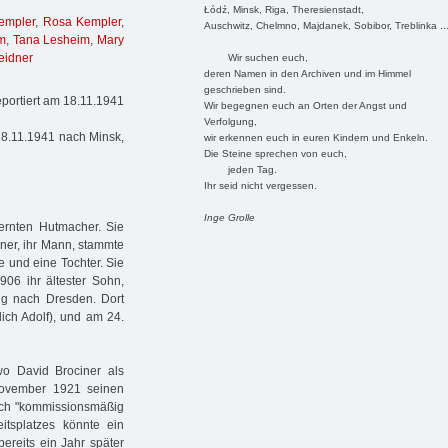
Łódź, Minsk, Riga, Theresienstadt,
empler
,
Rosa Kempler
,
Auschwitz, Chelmno, Majdanek, Sobibor, Treblinka ..
m
,
Tana Lesheim
,
Mary
eidner
Wir suchen euch,
deren Namen in den Archiven und im Himmel
geschrieben sind.
portiert am 18.11.1941
Wir begegnen euch an Orten der Angst und
Verfolgung,
18.11.1941 nach Minsk,
wir erkennen euch in euren Kindern und Enkeln.
Die Steine sprechen von euch,
jeden Tag.
Ihr seid nicht vergessen.
Inge Grolle
lernten Hutmacher. Sie
iner, ihr Mann, stammte
 und eine Tochter. Sie
06 ihr ältester Sohn,
g nach Dresden. Dort
ich Adolf), und am 24.
o David Brociner als
November 1921 seinen
noch "kommissionsmäßig
itsplatzes könnte ein
ereits ein Jahr später