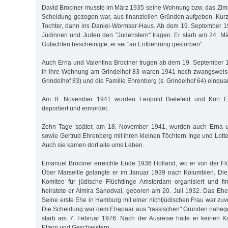
David Brociner musste im März 1935 seine Wohnung bzw. das Zimm
Scheidung gezogen war, aus finanziellen Gründen aufgeben. Kurzz
Tochter, dann ins Daniel-Wormser-Haus. Ab dem 19. September 1
Jüdinnen und Juden den "Judenstern" tragen. Er starb am 24. Mä
Gutachten bescheinigte, er sei "an Entbehrung gestorben".
Auch Erna und Valentina Brociner trugen ab dem 19. September 
In ihre Wohnung am Grindelhof 83 waren 1941 noch zwangsweise 
Grindelhof 83) und die Familie Ehrenberg (s. Grindelhof 64) einquar
Am 8. November 1941 wurden Leopold Bielefeld und Kurt E
deportiert und ermordet.
Zehn Tage später, am 18. November 1941, wurden auch Erna un
sowie Gertrud Ehrenberg mit ihren kleinen Töchtern Inge und Lott
Auch sie kamen dort alle ums Leben.
Emanuel Brociner erreichte Ende 1936 Holland, wo er von der Flüc
Über Marseille gelangte er im Januar 1939 nach Kolumbien. Die
Komitee für jüdische Flüchtlinge Amsterdam organisiert und fi
heiratete er Almira Sanodval, geboren am 20. Juli 1932. Das Ehep
Seine erste Ehe in Hamburg mit einer nichtjüdischen Frau war zu
Die Scheidung war dem Ehepaar aus "rassischen" Gründen naheg
starb am 7. Februar 1976. Nach der Ausreise hatte er keinen K
Eltern und Geschwistern.