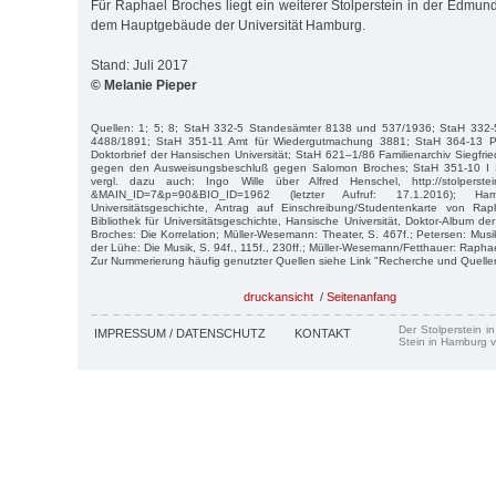
Für Raphael Broches liegt ein weiterer Stolperstein in der Edmun
dem Hauptgebäude der Universität Hamburg.
Stand: Juli 2017
© Melanie Pieper
Quellen: 1; 5; 8; StaH 332-5 Standesämter 8138 und 537/1936; StaH 332
4488/1891; StaH 351-11 Amt für Wiedergutmachung 3881; StaH 364-13 Ph
Doktorbrief der Hansischen Universität; StaH 621–1/86 Familienarchiv Siegfrie
gegen den Ausweisungsbeschluß gegen Salomon Broches; StaH 351-10 I 
vergl. dazu auch: Ingo Wille über Alfred Henschel, http://stolperstei
&MAIN_ID=7&p=90&BIO_ID=1962 (letzter Aufruf: 17.1.2016); Ham
Universitätsgeschichte, Antrag auf Einschreibung/Studentenkarte von Ra
Bibliothek für Universitätsgeschichte, Hansische Universität, Doktor-Album de
Broches: Die Korrelation; Müller-Wesemann: Theater, S. 467f.; Petersen: Musi
der Lühe: Die Musik, S. 94f., 115f., 230ff.; Müller-Wesemann/Fetthauer: Raphae
Zur Nummerierung häufig genutzter Quellen siehe Link "Recherche und Quelle
druckansicht
/
Seitenanfang
Der Stolperstein i
IMPRESSUM / DATENSCHUTZ
KONTAKT
Stein in Hamburg v