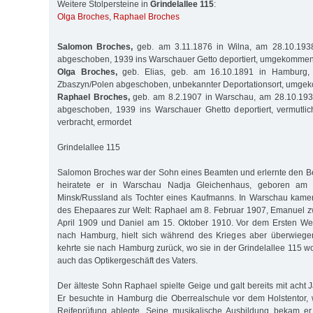
Weitere Stolpersteine in
Grindelallee 115
:
Olga Broches
,
Raphael Broches
Salomon Broches,
geb. am 3.11.1876 in Wilna, am 28.10.193
abgeschoben, 1939 ins Warschauer Getto deportiert, umgekomme
Olga Broches,
geb. Elias, geb. am 16.10.1891 in Hamburg,
Zbaszyn/Polen abgeschoben, unbekannter Deportationsort, umg
Raphael Broches,
geb. am 8.2.1907 in Warschau, am 28.10.193
abgeschoben, 1939 ins Warschauer Ghetto deportiert, vermutlic
verbracht, ermordet
Grindelallee 115
Salomon Broches war der Sohn eines Beamten und erlernte den Be
heiratete er in Warschau Nadja Gleichenhaus, geboren am 
Minsk/Russland als Tochter eines Kaufmanns. In Warschau kame
des Ehepaares zur Welt: Raphael am 8. Februar 1907, Emanuel z
April 1909 und Daniel am 15. Oktober 1910. Vor dem Ersten Wel
nach Hamburg, hielt sich während des Krieges aber überwiege
kehrte sie nach Hamburg zurück, wo sie in der Grindelallee 115 w
auch das Optikergeschäft des Vaters.
Der älteste Sohn Raphael spielte Geige und galt bereits mit acht
Er besuchte in Hamburg die Oberrealschule vor dem Holstentor,
Reifeprüfung ablegte. Seine musikalische Ausbildung bekam er 