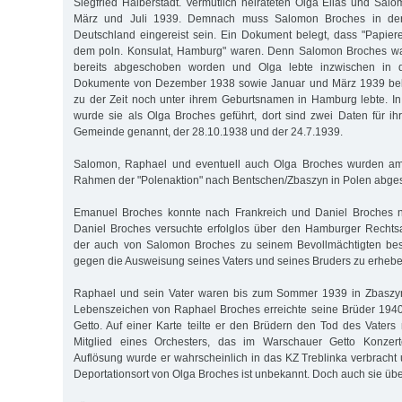
Siegfried Halberstadt. Vermutlich heirateten Olga Elias und Sa
März und Juli 1939. Demnach muss Salomon Broches in der
Deutschland eingereist sein. Ein Dokument belegt, dass "Papie
dem poln. Konsulat, Hamburg" waren. Denn Salomon Broches wa
bereits abgeschoben worden und Olga lebte inzwischen in de
Dokumente von Dezember 1938 sowie Januar und März 1939 bele
zu der Zeit noch unter ihrem Geburtsnamen in Hamburg lebte. In 
wurde sie als Olga Broches geführt, dort sind zwei Daten für i
Gemeinde genannt, der 28.10.1938 und der 24.7.1939.
Salomon, Raphael und eventuell auch Olga Broches wurden am
Rahmen der "Polenaktion" nach Bentschen/Zbaszyn in Polen abge
Emanuel Broches konnte nach Frankreich und Daniel Broches na
Daniel Broches versuchte erfolglos über den Hamburger Rechtsa
der auch von Salomon Broches zu seinem Bevollmächtigten best
gegen die Ausweisung seines Vaters und seines Bruders zu erhebe
Raphael und sein Vater waren bis zum Sommer 1939 in Zbaszyn i
Lebenszeichen von Raphael Broches erreichte seine Brüder 19
Getto. Auf einer Karte teilte er den Brüdern den Tod des Vaters
Mitglied eines Orchesters, das im Warschauer Getto Konze
Auflösung wurde er wahrscheinlich in das KZ Treblinka verbracht 
Deportationsort von Olga Broches ist unbekannt. Doch auch sie übe