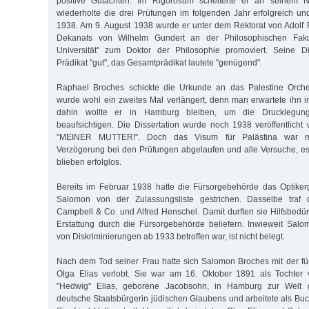
positive Gutachten. Im Rigorosum scheiterte er an seinem N
wiederholte die drei Prüfungen im folgenden Jahr erfolgreich u
1938. Am 9. August 1938 wurde er unter dem Rektorat von Adolf
Dekanats von Wilhelm Gundert an der Philosophischen Faku
Universität" zum Doktor der Philosophie promoviert. Seine Dis
Prädikat "gut", das Gesamtprädikat lautete "genügend".
Raphael Broches schickte die Urkunde an das Palestine Orche
wurde wohl ein zweites Mal verlängert, denn man erwartete ihn
dahin wollte er in Hamburg bleiben, um die Drucklegun
beaufsichtigen. Die Dissertation wurde noch 1938 veröffentlich
"MEINER MUTTER!". Doch das Visum für Palästina war mit
Verzögerung bei den Prüfungen abgelaufen und alle Versuche, es
blieben erfolglos.
Bereits im Februar 1938 hatte die Fürsorgebehörde das Optiker
Salomon von der Zulassungsliste gestrichen. Dasselbe traf d
Campbell & Co. und Alfred Henschel. Damit durften sie Hilfsbedür
Erstattung durch die Fürsorgebehörde beliefern. Inwieweit Sal
von Diskriminierungen ab 1933 betroffen war, ist nicht belegt.
Nach dem Tod seiner Frau hatte sich Salomon Broches mit der f
Olga Elias verlobt. Sie war am 16. Oktober 1891 als Tochter
"Hedwig" Elias, geborene Jacobsohn, in Hamburg zur Welt
deutsche Staatsbürgerin jüdischen Glaubens und arbeitete als Buc