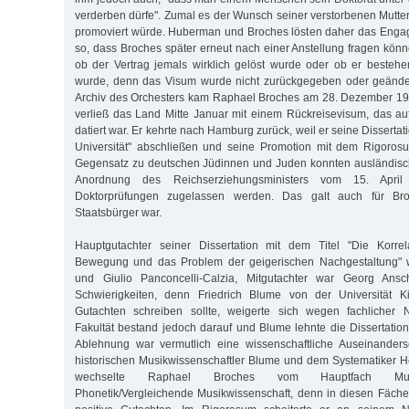
verderben dürfe". Zumal es der Wunsch seiner verstorbenen Mutte
promoviert würde. Huberman und Broches lösten daher das Enga
so, dass Broches später erneut nach einer Anstellung fragen könne
ob der Vertrag jemals wirklich gelöst wurde oder ob er bestehe
wurde, denn das Visum wurde nicht zurückgegeben oder geändert
Archiv des Orchesters kam Raphael Broches am 28. Dezember 19
verließ das Land Mitte Januar mit einem Rückreisevisum, das a
datiert war. Er kehrte nach Hamburg zurück, weil er seine Disserta
Universität" abschließen und seine Promotion mit dem Rigoros
Gegensatz zu deutschen Jüdinnen und Juden konnten ausländis
Anordnung des Reichserziehungsministers vom 15. April
Doktorprüfungen zugelassen werden. Das galt auch für Bro
Staatsbürger war.
Hauptgutachter seiner Dissertation mit dem Titel "Die Korre
Bewegung und das Problem der geigerischen Nachgestaltung" w
und Giulio Panconcelli-Calzia, Mitgutachter war Georg Ans
Schwierigkeiten, denn Friedrich Blume von der Universität Ki
Gutachten schreiben sollte, weigerte sich wegen fachlicher Ni
Fakultät bestand jedoch darauf und Blume lehnte die Dissertation
Ablehnung war vermutlich eine wissenschaftliche Auseinander
historischen Musikwissenschaftler Blume und dem Systematiker H
wechselte Raphael Broches vom Hauptfach Musi
Phonetik/Vergleichende Musikwissenschaft, denn in diesen Fäche