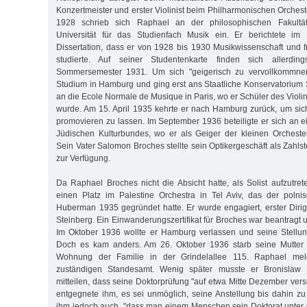
Konzertmeister und erster Violinist beim Philharmonischen Orches
1928 schrieb sich Raphael an der philosophischen Fakultä
Universität für das Studienfach Musik ein. Er berichtete im
Dissertation, dass er von 1928 bis 1930 Musikwissenschaft und f
studierte. Auf seiner Studentenkarte finden sich allerdi
Sommersemester 1931. Um sich "geigerisch zu vervollkommnen"
Studium in Hamburg und ging erst ans Staatliche Konservatorium 
an die Ecole Normale de Musique in Paris, wo er Schüler des Viol
wurde. Am 15. April 1935 kehrte er nach Hamburg zurück, um sic
promovieren zu lassen. Im September 1936 beteiligte er sich a
Jüdischen Kulturbundes, wo er als Geiger der kleinen Orchester
Sein Vater Salomon Broches stellte sein Optikergeschäft als Zahlst
zur Verfügung.
Da Raphael Broches nicht die Absicht hatte, als Solist aufzutre
einen Platz im Palestine Orchestra in Tel Aviv, das der polni
Huberman 1935 gegründet hatte. Er wurde engagiert, erster Dir
Steinberg. Ein Einwanderungszertifikat für Broches war beantragt
Im Oktober 1936 wollte er Hamburg verlassen und seine Stellung
Doch es kam anders. Am 26. Oktober 1936 starb seine Mutter 
Wohnung der Familie in der Grindelallee 115. Raphael mel
zuständigen Standesamt. Wenig später musste er Bronislaw 
mitteilen, dass seine Doktorprüfung "auf etwa Mitte Dezember ver
entgegnete ihm, es sei unmöglich, seine Anstellung bis dahin zu
ihm jedoch auch, "dass man einem Menschen sein Doktorat unter