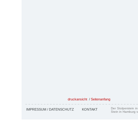
druckansicht
/
Seitenanfang
Der Stolperstein i
IMPRESSUM / DATENSCHUTZ
KONTAKT
Stein in Hamburg v