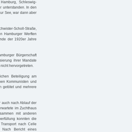
 Hamburg, Schleswig-
r unterstanden. In den
 zur See, war dann aber
chwister-Scholl-Straße,
den Hamburger Werften
 Ende der 1920er Jahre
mburger Bürgerschaft
ssierung ihrer Mandate
 nicht hervorgetreten.
ichen Beteiligung am
ischen Kommunisten und
en getötet und mehrere
r auch nach Ablauf der
 erwartete im Zuchthaus
zusammen mit anderen
erfüllung konnten die
 Transport nach Celle
 Nach Bericht eines