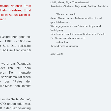
:
Łódź, Minsk, Riga, Theresienstadt,
ermann
,
Valentin Ernst
Auschwitz, Chelmno, Majdanek, Sobibor, Treblinka ..
lhelm Heidsiek
,
Ernst
Wir suchen euch,
 Reich
,
August Schmidt
,
deren Namen in den Archiven und im Himmel
mann
geschrieben sind.
Wir begegnen euch an Orten der Angst und
Verfolgung,
wir erkennen euch in euren Kindern und Enkeln.
in Ostpreußen geboren.
Die Steine sprechen von euch,
ren 1902 bis 1908 die
jeden Tag.
 See. Das politische
Ihr seid nicht vergessen.
r SPD im Alter von 16
Inge Grolle
, wo er das Patent als
t, der sich 1918 dem
Deren Kern meuterte
zialdemokratischen
ge des "Rates der
"Alle Macht den Räten!"
 in die "Rote Marine",
KPD angegliedert war.
 in der Bezirksleitung