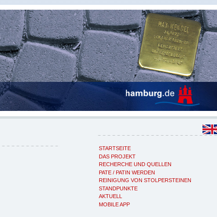
STARTSEITE
DAS PROJEKT
RECHERCHE UND QUELLEN
PATE / PATIN WERDEN
REINIGUNG VON STOLPERSTEINEN
STANDPUNKTE
AKTUELL
MOBILE APP