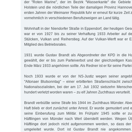
der "Roten Marine", der im Bezirk "Wasserkante" die Gebiete
Holstein und die nördlichen Teile der damaligen Provinz Hannove
ersten Jahren der Weimarer Republik fuhr er erneut für kurze Zeit
vornehmlich in verschiedenen Berufszweigen an Land tätig.
Wohnhaft in der Niendorfer Straße in Eppendorf, der heutigen Ges
war er von 1927 bis zu seiner Verhaftung 1933 Arbeiter auf 
Stülcken, Vulkan und Reiherstieg. Auf der Vulkan-Werft war er
Mitglied des Betriebsrates.
1931 wurde Gustav Brandt als Abgeordneter der KPD in die Ha
gewählt, der er bis zum Parteiverbot und der gleichzeitigen Ka
Ende März 1933 angehören sollte. Als Redner ist er für seine Partei
Noch 1933 wurde er von der NS-Justiz wegen seiner angebl
"Altonaer Blutsonntag" – einer erbitterten Straßenschlacht zw
Nationalsozialisten, bei der am 17. Juli 1932 siebzehn Mensch
hundert verletzt worden waren – zu elf Jahren Zuchthaus verurteilt.
Brandt verbüßte seine Strafe bis 1944 im Zuchthaus Münster. Abe
Haft blieb er dort zunächst unter Arrest. Er wurde gemustert und
seine Einberufung zum Militär. Im Frühjahr 1945 sollte er 
Häftlingen von Münster nach Werl überstellt werden. Wegen Üb
Häftlinge dort jedoch nicht aufgenommen werden, so dass der
umgeleitet wurde. Dort ist Gustav Brandt nie angekommen.