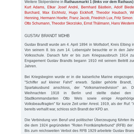
Weitere Stolpersteine in
Rathausmarkt 1 (links vor dem Rathaus)
Kurt Adams
,
Etkar Josef André
,
Bernhard Bästlein
,
Adolf Bied
Burchard
,
Max Eichholz
,
Hugo Eickhoff
,
Theodor Haubach
,
Wi
Henning
,
Hermann Hoefer
,
Franz Jacob
,
Friedrich Lux
,
Fritz Simon
Otto Schumann
,
Theodor Skorzisko
,
Ernst Thälmann
,
Hans Wester
GUSTAV BRANDT MDHB
Gustav Brandt wurde am 4. April 1894 in Wolfsdorf, Kreis Elbing 
Von seinem 8. bis zum 14. Lebensjahr besuchte er in den Jah
Volksschule. Danach fuhr er bis zum Kriegsausbruch 1914 zur
Engagement Gustav Brandts begann 1910 mit seinem Beitritt zu
Jahren.
Bei Kriegsbeginn wurde er in die kaiserliche Marine eingezogen
"Schiffer auf kleiner Fahrt" erwarb. Später gehörte Brand
Spartakusbund anschloss, der "Volksmarinedivision" an. 
Weihnachten 1918 in Berlin und stellte dabei den so
Stadtkommandanten Otto Wels sowie einige Angehöri
Volksbeauftragten" für kurze Zeit unter Arrest. 1919, als der Ruf: 
bereits verhallt war, schloss sich Brandt der KPD an.
Die Verbindung von Beruf und politischer Überzeugung führten ihn
die dem 1924 gegründeten "Roten Frontkämpferbund" (RFB) der 
Bis zum reichsweiten Verbot des RFB 1929 arbeitete Gustav Brandt