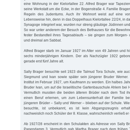
eine Wohnung in der Kielortallee 22. Alfred Brager war Tapezier
seine Werkstatt um die Ecke, in der Bogenstraße 4. Familie Brage
Regeln des Judentums. Auch ihr Wohnort weist auf eine vo
Lebensweise hin, denn in das Doppelhaus Kielortallee 22/24, in da
Synagoge integriert war, wurden nur streng gläubige Jüdinnen 
So war unter anderem der Besuch des Bethauses für die Bewoh
fester Bestandteil ihres Tagesablaufs – sie gingen zum Morgen-
und dreimal am Sabbat.
Alfred Brager starb im Januar 1927 im Alter von 49 Jahren und hi
sechs minderjährigen Kindern. Der als Nachzügler 1922 gebo
gerade erst fünf Jahre alt.
Sally Brager besuchte seit 1923 die Talmud Tora Schule, wie auc
Siegmund und Ivan sowie später sein jüngerer Bruder Werner.
Institut im Februar 1927, um Kaufmann zu werden. Ein halbes Jahr
Bruder Ivan, um auf die Israelitische Gartenbauschule Ahlem bei
Vermutlich mussten die beiden älteren Brüder nach dem Tod ih
einen Beruf erlernen, um zum Lebensunterhalt der Familie be
jüngeren Brüder – Sally und Werner – blieben auf der Schule. Wie
besuchte, ist unbekannt, es ist kein Abgangszeugnis erha
nachweislich noch Schüler der 8. Klasse, wahrscheinlich verließ er
Ab 1927/28 erscheint in den Schulakten als Adresse von Sally 
Papendamm 3. Vermutlich gab Martha Brager nach dem frühen 