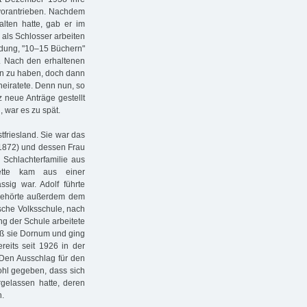
vorantrieben. Nachdem
lten hatte, gab er im
 als Schlosser arbeiten
idung, "10–15 Büchern"
t. Nach den erhaltenen
en zu haben, doch dann
heiratete. Denn nun, so
 neue Anträge gestellt
 war es zu spät.
tfriesland. Sie war das
1872) und dessen Frau
 Schlachterfamilie aus
tte kam aus einer
ssig war. Adolf führte
 gehörte außerdem dem
ische Volksschule, nach
g der Schule arbeitete
ieß sie Dornum und ging
reits seit 1926 in der
 Den Ausschlag für den
ohl gegeben, dass sich
gelassen hatte, deren
n.