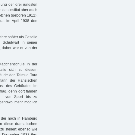
rgung der drei jüngsten
 das Institut aber auch
retchen (geboren 1912),
irat im April 1938 den
Jahre später als Geselle
 Schulwart in seiner
, daher war er von der
ädchenschule in der
atte sich zu diesem
ebäude der Talmud Tora
fmann der Hansischen
rlust des Gebäudes im
hlag, denn dort fanden
n – von Sport bis zu
irgendwo mehr möglich
 der noch in Hamburg
n diese dramatischen
zu stellen; ebenso wie
it Dezember 1938 ihre