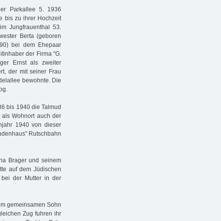
der Parkallee 5. 1936
e bis zu ihrer Hochzeit
 im Jungfrauenthal 53.
hwester Berta (geboren
g 90) bei dem Ehepaar
itinhaber der Firma "G.
ger Ernst als zweiter
rt, der mit seiner Frau
elallee bewohnte. Die
og.
936 bis 1940 die Talmud
nt als Wohnort auch der
hjahr 1940 von dieser
"Judenhaus" Rutschbahn
tha Brager und seinem
atte auf dem Jüdischen
 bei der Mutter in der
 dem gemeinsamen Sohn
gleichen Zug fuhren ihr