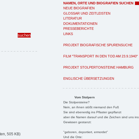
NAMEN, ORTE UND BIOGRAFIEN SUCHEN
NEUE BIOGRAFIEN
GLOSSAR UND ZEITLEISTEN
LITERATUR
DOKUMENTATIONEN
PRESSEBERICHTE
LINKS
PROJEKT BIOGRAFISCHE SPURENSUCHE
FILM "TRANSPORT IN DEN TOD AM 23.9.1940"
PROJEKT STOLPERTONSTEINE HAMBURG
ENGLISCHE ÜBERSETZUNGEN
Vom Stolpern
Die Stolpersteine?
Nein, an ihnen stößt niemand den Fuß
Sie sind ebenerdig ins Pflaster gepflanzt
aber die Namen darauf und die Zeichen sind uns ins
Gewissen gestanzt:
"geboren, deportiert, ermordet"
ten, 505 KB)
Und die Orte: