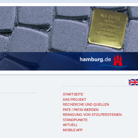
STARTSEITE
DAS PROJEKT
RECHERCHE UND QUELLEN
PATE / PATIN WERDEN
REINIGUNG VON STOLPERSTEINEN
STANDPUNKTE
AKTUELL
MOBILE APP