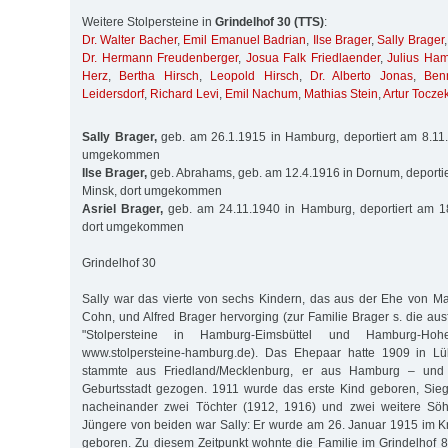
Weitere Stolpersteine in
Grindelhof 30 (TTS)
:
Dr. Walter Bacher
,
Emil Emanuel Badrian
,
Ilse Brager
,
Sally Brager
Dr. Hermann Freudenberger
,
Josua Falk Friedlaender
,
Julius Ha
Herz
,
Bertha Hirsch
,
Leopold Hirsch
,
Dr. Alberto Jonas
,
Ben
Leidersdorf
,
Richard Levi
,
Emil Nachum
,
Mathias Stein
,
Artur Tocze
Sally Brager,
geb. am 26.1.1915 in Hamburg, deportiert am 8.11.
umgekommen
Ilse Brager,
geb. Abrahams, geb. am 12.4.1916 in Dornum, deporti
Minsk, dort umgekommen
Asriel Brager,
geb. am 24.11.1940 in Hamburg, deportiert am 1
dort umgekommen
Grindelhof 30
Sally war das vierte von sechs Kindern, das aus der Ehe von M
Cohn, und Alfred Brager hervorging (zur Familie Brager s. die aus
"Stolpersteine in Hamburg-Eimsbüttel und Hamburg-Hohe
www.stolpersteine-hamburg.de). Das Ehepaar hatte 1909 in Lü
stammte aus Friedland/Mecklenburg, er aus Hamburg – und 
Geburtsstadt gezogen. 1911 wurde das erste Kind geboren, Sieg
nacheinander zwei Töchter (1912, 1916) und zwei weitere Söh
Jüngere von beiden war Sally: Er wurde am 26. Januar 1915 im 
geboren. Zu diesem Zeitpunkt wohnte die Familie im Grindelhof 