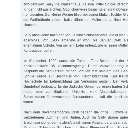
zwölfjährigen Sally ins Waisenhaus, da ihre Mittel für die Verso
Kinder nicht ausreichten. Möglicherweise besuchte er als Halbwaise
nur tagsüber. Der kleine Werner blieb bei seiner Mutter; Tochter G
die Weißnäherin gelernt hatte, führte der Mutter bis zu ihrer He
Haushalt.
Sally absolvierte nach der Schule eine Schlosserlehre, die er vier 
abschloss. Von 1935 arbeitete er wohl bis Januar 1940 als
ehemaligen Schule. Von seinem Lohn unterstützte er seine Mutter
Kultussteuer befreit.
Im September 1939 wurde die Talmud Tora Schule mit der M
Karolinenstraße 35 zusammengelegt. Durch Auswanderung h
Zeitpunkt die Schülerzahl beider Schulen fast halbiert. Das G
Schule wurde auf Beschluss von Reichsstatthalter Karl Kau
Hochschule für Lehrerbildung zur Verfügung gestellt. Der Ve
Grindelhof bedeutete für die Jüdische Gemeinde einen harten Sc
neben dem vormittäglichen Unterricht viele Veranstaltunge
Sprachkursen für erwachsene Auswanderer – statt, die sonst n
waren.
Nach dem Novemberpogrom 1938 begann die dritte Fluchtwelle
verbliebenen Jüdinnen und Juden. Auch für Sally Brager gabe
Ereignisse sicher den letzten Anstoß, einen Auswanderungsantrag 
für seine Schwester Gretchen und ihren Ehemann Ernst, die se