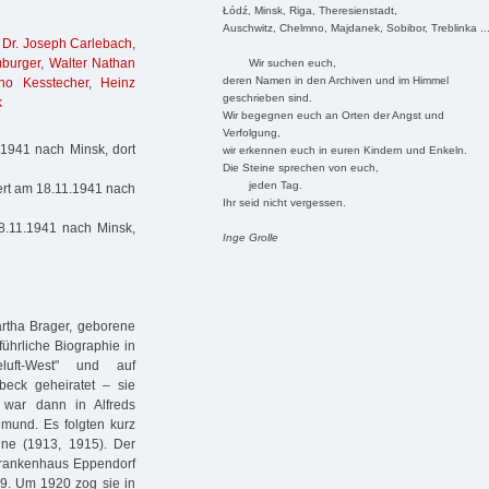
Łódź, Minsk, Riga, Theresienstadt,
Auschwitz, Chelmno, Majdanek, Sobibor, Treblinka ..
,
Dr. Joseph Carlebach
,
mburger
,
Walter Nathan
Wir suchen euch,
deren Namen in den Archiven und im Himmel
no Kesstecher
,
Heinz
geschrieben sind.
k
Wir begegnen euch an Orten der Angst und
Verfolgung,
1941 nach Minsk, dort
wir erkennen euch in euren Kindern und Enkeln.
Die Steine sprechen von euch,
jeden Tag.
ert am 18.11.1941 nach
Ihr seid nicht vergessen.
8.11.1941 nach Minsk,
Inge Grolle
artha Brager, geborene
führliche Biographie in
luft-West" und auf
beck geheiratet – sie
war dann in Alfreds
mund. Es folgten kurz
ne (1913, 1915). Der
Krankenhaus Eppendorf
89. Um 1920 zog sie in