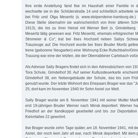
Ihre erste Anstellung fand Ilse im Haushalt einer Familie in 
wechselte sie in die Schlüterstraße 14 und schließlich arbeitete si
bei Fritz und Olga Meseritz (s. www.stolpersteine-hamburg.de.)
Diese Stelle übernahm sie wahrscheinlich von ihrer älteren Sc
1913), die bis zu ihrer Heirat mit Werner Beit (s. Grindelber
Meseritz tätig gewesen war. Fritz Meseritz, ehemals erfolgreicher M
Stromeier & Co", trat bei Ilses Hochzeit neben Sallys Schwa
Trauzeuge auf. Die Hochzeit wurde bei Ilses Bruder Moritz gefeie
Irene (geborene Neugarten) eine Wohnung Ecke Rutschbahn/Grind
Trauung war eine der letzten, die der Oberrabbiner Carlebach vollz
Als Adresse Sally Bragers findet sich in den Adressbüchern von 1
Tora Schule, Grindelhof 30. Auf seiner Kultussteuerkarte erschei
Grindelhof 38, ein Nebengebäude der Schule, das bis zum Frü
genutzt wurde. Der letzte Wohnort des Ehepaars Brager war das 
25; dort kam im November 1940 ihr Sohn Asriel zur Welt.
Sally Brager wurde am 8. November 1941 mit seiner Mutter Mar
erst 19-jährigen Bruder Werner nach Minsk deportiert. Werner h
Friedhof an der Ilandkoppel gearbeitet und bis zur Deportation
Kielortallee 22 gewohnt.
Ilse Brager wurde zehn Tage später, am 18. November 1941, mit
Asriel, der noch kein Jahr alt war, nach Minsk deportiert. Mit dem 