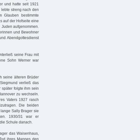
er und hatte seit 1921
r lebte streng nach den
m Glauben bestimmte
s auf der Hofseite eine
und Juden aufgenommen.
nerinnen und Bewohner
 und Abendgottesdienst
nterließ seine Frau mit
rene Sohn Werner war
h seine älteren Brüder
 Siegmund verließ das
 später folgte ihm sein
 Hannover zu wechseln.
res Vaters 1927 rasch
izutragen. Die beiden
 lange Sally Brager sie
lten. 1930/31 war er
 die Schule danach.
Brager das Waisenhaus,
Tod ihres Mannes den