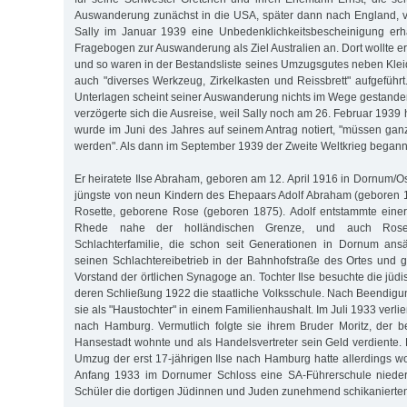
Auswanderung zunächst in die USA, später dann nach England, 
Sally im Januar 1939 eine Unbedenklichkeitsbescheinigung erha
Fragebogen zur Auswanderung als Ziel Australien an. Dort wollte er
und so waren in der Bestandsliste seines Umzugsgutes neben Kle
auch "diverses Werkzeug, Zirkelkasten und Reissbrett" aufgeführ
Unterlagen scheint seiner Auswanderung nichts im Wege gestand
verzögerte sich die Ausreise, weil Sally noch am 26. Februar 1939 
wurde im Juni des Jahres auf seinem Antrag notiert, "müssen ganz
werden". Als dann im September 1939 der Zweite Weltkrieg begann,
Er heiratete Ilse Abraham, geboren am 12. April 1916 in Dornum/Os
jüngste von neun Kindern des Ehepaars Adolf Abraham (geboren 
Rosette, geborene Rose (geboren 1875). Adolf entstammte einer
Rhede nahe der holländischen Grenze, und auch Rose
Schlachterfamilie, die schon seit Generationen in Dornum ansä
seinen Schlachtereibetrieb in der Bahnhofstraße des Ortes und
Vorstand der örtlichen Synagoge an. Tochter Ilse besuchte die jüd
deren Schließung 1922 die staatliche Volksschule. Nach Beendigun
sie als "Haustochter" in einem Familienhaushalt. Im Juli 1933 verl
nach Hamburg. Vermutlich folgte sie ihrem Bruder Moritz, der be
Hansestadt wohnte und als Handelsvertreter sein Geld verdiente.
Umzug der erst 17-jährigen Ilse nach Hamburg hatte allerdings w
Anfang 1933 im Dornumer Schloss eine SA-Führerschule nieder
Schüler die dortigen Jüdinnen und Juden zunehmend schikanierte