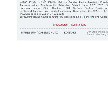
K4165, K4374, K2445, K2448, Mail von Bohdan Piętka, Auschwitz Forschu
Antwortschreiben Bundesarchiv Sebastian Schlabitz vom 25.01.2023; J
Hamburg, Irmgard Stein, Hamburg 1984; Stefanie Fischer, Familie un
Schlüsseldokumente zur deutsch-jüdischen Geschichte, 22.09.2016. [21
www.wikipedea.org (Zugriff 27.12.2022).
Zur Nummerierung häufig genutzter Quellen siehe Link "Recherche und Quelle
druckansicht
/
Seitenanfang
Der Stolperstein i
IMPRESSUM / DATENSCHUTZ
KONTAKT
Stein in Hamburg v