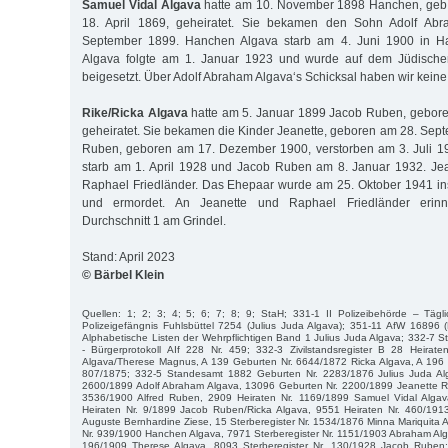
Samuel Vidal Algava
hatte am 10. November 1898 Hanchen, geb
18. April 1869, geheiratet. Sie bekamen den Sohn Adolf Ab
September 1899. Hanchen Algava starb am 4. Juni 1900 in H
Algava folgte am 1. Januar 1923 und wurde auf dem Jüdischen 
beigesetzt. Über Adolf Abraham Algava‘s Schicksal haben wir keine
Rike/Ricka Algava
hatte am 5. Januar 1899 Jacob Ruben, gebore
geheiratet. Sie bekamen die Kinder Jeanette, geboren am 28. Sept
Ruben, geboren am 17. Dezember 1900, verstorben am 3. Juli 1
starb am 1. April 1928 und Jacob Ruben am 8. Januar 1932. Jea
Raphael Friedländer. Das Ehepaar wurde am 25. Oktober 1941 ins
und ermordet. An Jeanette und Raphael Friedländer erinne
Durchschnitt 1 am Grindel.
Stand: April 2023
© Bärbel Klein
Quellen: 1; 2; 3; 4; 5; 6; 7; 8; 9; StaH; 331-1 II Polizeibehörde – Tä
Polizeigefängnis Fuhlsbüttel 7254 (Julius Juda Algava); 351-11 AfW 16896 
Alphabetische Listen der Wehrpflichtigen Band 1 Julius Juda Algava; 332-7 St
- Bürgerprotokoll AIf 228 Nr. 459; 332-3 Zivilstandsregister B 28 Heira
Algava/Therese Magnus, A 139 Geburten Nr. 6644/1872 Ricka Algava, A 196 M
807/1875; 332-5 Standesamt 1882 Geburten Nr. 2283/1876 Julius Juda Al
2600/1899 Adolf Abraham Algava, 13096 Geburten Nr. 2200/1899 Jeanette 
3536/1900 Alfred Ruben, 2909 Heiraten Nr. 1169/1899 Samuel Vidal Alg
Heiraten Nr. 9/1899 Jacob Ruben/Ricka Algava, 9551 Heiraten Nr. 460/191
Auguste Bernhardine Ziese, 15 Sterberegister Nr. 1534/1876 Minna Mariquita A
Nr. 939/1900 Hanchen Algava, 7971 Sterberegister Nr. 1151/1903 Abraham Alga
196/1909 Therese Algava, 8093 Sterberegister Nr. 130/1928 Jacob Ruben;