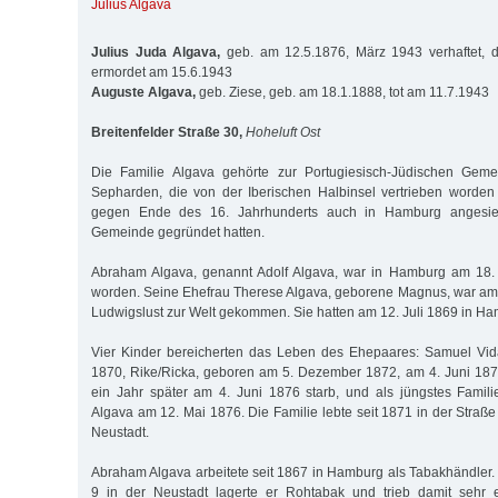
Julius Algava
Julius Juda Algava,
geb. am 12.5.1876, März 1943 verhaftet, de
ermordet am 15.6.1943
Auguste Algava,
geb. Ziese, geb. am 18.1.1888, tot am 11.7.1943
Breitenfelder Straße 30,
Hoheluft Ost
Die Familie Algava gehörte zur Portugiesisch-Jüdischen Geme
Sepharden, die von der Iberischen Halbinsel vertrieben worde
gegen Ende des 16. Jahrhunderts auch in Hamburg angesied
Gemeinde gegründet hatten.
Abraham Algava, genannt Adolf Algava, war in Hamburg am 18.
worden. Seine Ehefrau Therese Algava, geborene Magnus, war am
Ludwigslust zur Welt gekommen. Sie hatten am 12. Juli 1869 in Ha
Vier Kinder bereicherten das Leben des Ehepaares: Samuel Vida
1870, Rike/Ricka, geboren am 5. Dezember 1872, am 4. Juni 187
ein Jahr später am 4. Juni 1876 starb, und als jüngstes Famili
Algava am 12. Mai 1876. Die Familie lebte seit 1871 in der Straß
Neustadt.
Abraham Algava arbeitete seit 1867 in Hamburg als Tabakhändler. 
9 in der Neustadt lagerte er Rohtabak und trieb damit sehr e