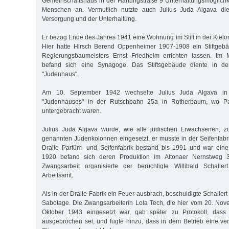
Gemeinschaftshaus in der Hartungstraße 9 Unterhaltungsmöglichke
Menschen an. Vermutlich nutzte auch Julius Juda Algava die
Versorgung und der Unterhaltung.
Er bezog Ende des Jahres 1941 eine Wohnung im Stift in der Kielort
Hier hatte Hirsch Berend Oppenheimer 1907-1908 ein Stiftgeb
Regierungsbaumeisters Ernst Friedheim errichten lassen. Im M
befand sich eine Synagoge. Das Stiftsgebäude diente in d
"Judenhaus".
Am 10. September 1942 wechselte Julius Juda Algava i
"Judenhauses" in der Rutschbahn 25a in Rotherbaum, wo Pa
untergebracht waren.
Julius Juda Algava wurde, wie alle jüdischen Erwachsenen, z
genannten Judenkolonnen eingesetzt, er musste in der Seifenfabri
Dralle Parfüm- und Seifenfabrik bestand bis 1991 und war eine
1920 befand sich deren Produktion im Altonaer Nernstweg 32
Zwangsarbeit organisierte der berüchtigte Willibald Schalle
Arbeitsamt.
Als in der Dralle-Fabrik ein Feuer ausbrach, beschuldigte Schallert
Sabotage. Die Zwangsarbeiterin Lola Tech, die hier vom 20. No
Oktober 1943 eingesetzt war, gab später zu Protokoll, dass
ausgebrochen sei, und fügte hinzu, dass in dem Betrieb eine verb