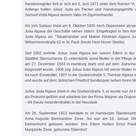
Handelsregister ließ er sich am 5. Juni 1871 unter dem Namen "A. 
Anfangs halfen Julius Juda als Packer und Handlungsgehilfe 
Samuel Vidal Algava seinem Vater im Zigarrenhandel.
Als sich Samuel Vidal am 9. Oktober 1900 nach Oppenheim abmel
Juda Algava die Geschäfte seines Vaters. Eingetragen in den Ad
Juda Algava als "Tabakhändler und Makler Abraham Algava Jun
Wilhelminenstraße 62 in St. Pauli (heute Hein-Hoyer-Straße).
Seit 1902 wohnte Julius Juda Algava bei seinen Eltern in de
Stadtteil Sternschanze. Er unterstützte seine Mutter in der Pflege 
am 27. Dezember 1903 in Hamburg starb und auf dem Jüdischen
beigesetzt wurde. 1906 zog Julius Juda Algava mit seiner Mutter 
9a nach Eimsbüttel, 1907 in die Goebenstraße 5. Therese Algava 
und wurde auf dem Jüdischen Friedhof Ilandkoppel neben ihrem Ma
Julius Juda Algava blieb in der Goebenstraße 5, er wurde nun i
als Prokurist geführt und arbeitete bei der Firma Wagner als Dispon
– 84 (heute Neanderstraße) in der Neustadt.
Am 26. September 1913 heiratete er im Hamburger Standesamt 
Anna Auguste Bernhardine Ziese. Sie war am 18. Januar 18
Delmenhorst geboren worden. Ihre Eltern hießen Ernst Frie
Margarete Ziese, geborene Ostendorf.