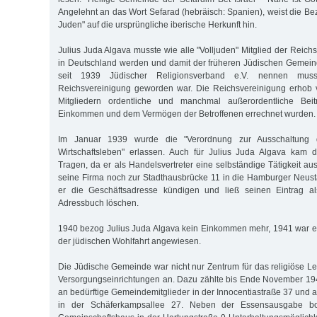
Angelehnt an das Wort Sefarad (hebräisch: Spanien), weist die Be
Juden" auf die ursprüngliche iberische Herkunft hin.
Julius Juda Algava musste wie alle "Volljuden" Mitglied der Reic
in Deutschland werden und damit der früheren Jüdischen Gemein
seit 1939 Jüdischer Religionsverband e.V. nennen muss
Reichsvereinigung geworden war. Die Reichsvereinigung erhob 
Mitgliedern ordentliche und manchmal außerordentliche Be
Einkommen und dem Vermögen der Betroffenen errechnet wurden.
Im Januar 1939 wurde die "Verordnung zur Ausschaltung
Wirtschaftsleben" erlassen. Auch für Julius Juda Algava kam
Tragen, da er als Handelsvertreter eine selbständige Tätigkeit au
seine Firma noch zur Stadthausbrücke 11 in die Hamburger Neus
er die Geschäftsadresse kündigen und ließ seinen Eintrag al
Adressbuch löschen.
1940 bezog Julius Juda Algava kein Einkommen mehr, 1941 war er
der jüdischen Wohlfahrt angewiesen.
Die Jüdische Gemeinde war nicht nur Zentrum für das religiöse L
Versorgungseinrichtungen an. Dazu zählte bis Ende November 1
an bedürftige Gemeindemitglieder in der Innocentiastraße 37 und 
in der Schäferkampsallee 27. Neben der Essensausgabe bo