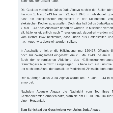
Stimmung geherrscht habe.
Die Gestapo verhaftete Julius Juda Algava noch in der Seifenfabrik
ihn vom 1. März 1943 bis zum 22. April 1943 in Fuhlsbüttel. Spät
dass ein nichtjüdischer Angestellter in der Seifenfabrik ve
elektrischen Kocher auszustellen. Doch das half Julius Juda Algav
7. Mai 1943 nach Auschwitz deportiert worden. In Mischehe verhei
alt, hätte er eigentlich nach Theresienstadt deportiert werden m
vom Herbst 1942 bestimmte, dass Juden aus Haftanstalten und
nach Auschwitz überstellt werden sollten.
In Auschwitz erhielt er die Häftlingsnummer 120417. Offensicht
noch zur Zwangsarbeit eingesetzt. Am 25. Mai 1943 und am 9. 
Buch der chirurgischen Abteilung des Häftlingskrankenhau
Stammlagers Auschwitz I eingetragen. Es hatte sich ein Furunke
der nach dem Stand der damaligen Medizin mit Zinksalbe behandel
Der 67jährige Julius Juda Algava wurde am 15. Juni 1943 in A
ermordet.
Nachdem Auguste Algava die Nachricht vom Tod ihres 
Gestapobeamten erhalten hatte, starb sie am 11. Juli 1943 im Jü
einem Herzanfall.
Zum Schicksal der Geschwister von Julius Juda Algava: