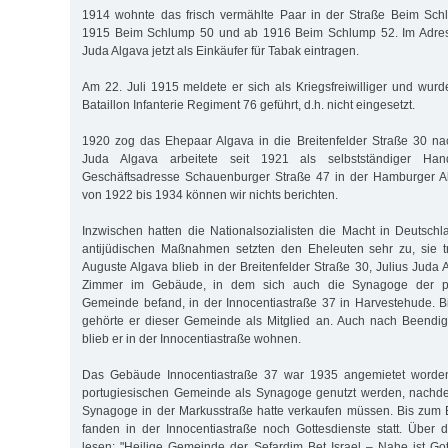
1914 wohnte das frisch vermählte Paar in der Straße Beim Schl
1915 Beim Schlump 50 und ab 1916 Beim Schlump 52. Im Adress
Juda Algava jetzt als Einkäufer für Tabak eintragen.
Am 22. Juli 1915 meldete er sich als Kriegsfreiwilliger und wurd
Bataillon Infanterie Regiment 76 geführt, d.h. nicht eingesetzt.
1920 zog das Ehepaar Algava in die Breitenfelder Straße 30 nac
Juda Algava arbeitete seit 1921 als selbstständiger Hand
Geschäftsadresse Schauenburger Straße 47 in der Hamburger Alt
von 1922 bis 1934 können wir nichts berichten.
Inzwischen hatten die Nationalsozialisten die Macht in Deutsc
antijüdischen Maßnahmen setzten den Eheleuten sehr zu, sie tr
Auguste Algava blieb in der Breitenfelder Straße 30, Julius Juda
Zimmer im Gebäude, in dem sich auch die Synagoge der por
Gemeinde befand, in der Innocentiastraße 37 in Harvestehude. 
gehörte er dieser Gemeinde als Mitglied an. Auch nach Beendig
blieb er in der Innocentiastraße wohnen.
Das Gebäude Innocentiastraße 37 war 1935 angemietet worde
portugiesischen Gemeinde als Synagoge genutzt werden, nachde
Synagoge in der Markusstraße hatte verkaufen müssen. Bis zum
fanden in der Innocentiastraße noch Gottesdienste statt. Über
lesen: "Heilige Gemeinde der Sefardim Bet Israel – Nahe ist Gott