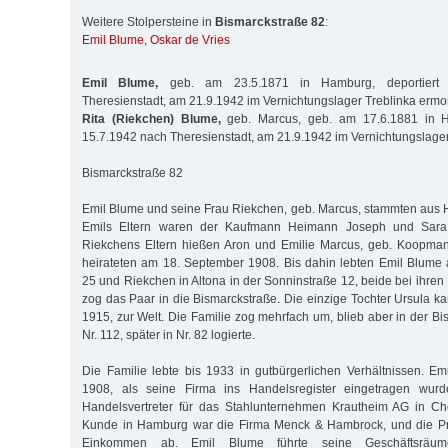
Weitere Stolpersteine in
Bismarckstraße 82
:
Emil Blume
,
Oskar de Vries
Emil Blume,
geb. am 23.5.1871 in Hamburg, deportiert
Theresienstadt, am 21.9.1942 im Vernichtungslager Treblinka ermo
Rita (Riekchen) Blume,
geb. Marcus, geb. am 17.6.1881 in Ha
15.7.1942 nach Theresienstadt, am 21.9.1942 im Vernichtungslager
Bismarckstraße 82
Emil Blume und seine Frau Riekchen, geb. Marcus, stammten aus
Emils Eltern waren der Kaufmann Heimann Joseph und Sara 
Riekchens Eltern hießen Aron und Emilie Marcus, geb. Koopma
heirateten am 18. September 1908. Bis dahin lebten Emil Blum
25 und Riekchen in Altona in der Sonninstraße 12, beide bei ihren 
zog das Paar in die Bismarckstraße. Die einzige Tochter Ursula k
1915, zur Welt. Die Familie zog mehrfach um, blieb aber in der Bi
Nr. 112, später in Nr. 82 logierte.
Die Familie lebte bis 1933 in gutbürgerlichen Verhältnissen. Emi
1908, als seine Firma ins Handelsregister eingetragen wurde
Handelsvertreter für das Stahlunternehmen Krautheim AG in Che
Kunde in Hamburg war die Firma Menck & Hambrock, und die Pro
Einkommen ab. Emil Blume führte seine Geschäftsräu