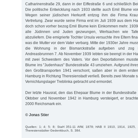
Catharinenstraße 29, dann in der Eiffestraße 6 und schließlich B
Die politische Entwicklung nach 1933 stellte auch Emil Blume vo
Wegen seiner jüdischen Herkunft entzog ihm die Firma Kraut
Vertretung. Zwar wurde seine Firma erst im Juli 1939 aus dem Han
doch schon vorher bezog Emil Blume kein Einkommen mehr. 1939 
alle Jüdinnen und Juden gezwungen, Wertsachen wie Tafe
abzuliefern. Die emigrierte Tochter Ursula versuchte ihre Eltern fina
was die Mutter vor dem Vater verbarg. Mitte der 1930er Jahre mu
die Wohnung in der Bismarckstraße aufgeben und zog 
Andreasbrunnen 7. Ab November 1939 lebten sie beengt in der H
mit zwei Schwestern des Vaters. Vor den Deportationen musst
Blume ins "Judenhaus" Bundesstraße 43 umziehen. Aufgrund ihres 
den Großtransporten 1941 verschont, saßen aber in dem ersten
Hamburg in Richtung Theresienstadt verließ. Bereits zwei Monate 
Vernichtungslager Treblinka gebracht und ermordet.
Der letzte Hausrat, den das Ehepaar Blume in der Bundesstraße
Oktober und November 1942 in Hamburg versteigert, er brachte
2000 Reichsmark ein.
© Jonas Stier
Quellen: 1; 4; 5; 8; StaH 351-11 AfW, 1878; HAB II 1910, 1914, 1925,
Theresienstädter Gedenkbuch, S. 384.