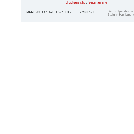
druckansicht
/
Seitenanfang
Der Stolperstein i
IMPRESSUM / DATENSCHUTZ
KONTAKT
Stein in Hamburg v