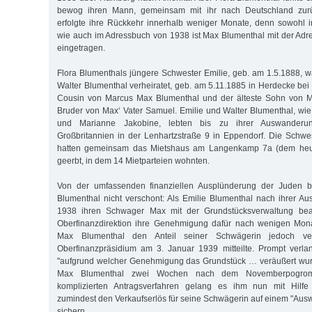
bewog ihren Mann, gemeinsam mit ihr nach Deutschland zurü
erfolgte ihre Rückkehr innerhalb weniger Monate, denn sowohl 
wie auch im Adressbuch von 1938 ist Max Blumenthal mit der Adr
eingetragen.
Flora Blumenthals jüngere Schwester Emilie, geb. am 1.5.1888, w
Walter Blumenthal verheiratet, geb. am 5.11.1885 in Herdecke bei
Cousin von Marcus Max Blumenthal und der älteste Sohn von M
Bruder von Max‘ Vater Samuel. Emilie und Walter Blumenthal, wie 
und Marianne Jakobine, lebten bis zu ihrer Auswanderu
Großbritannien in der Lenhartzstraße 9 in Eppendorf. Die Schwe
hatten gemeinsam das Mietshaus am Langenkamp 7a (dem heu
geerbt, in dem 14 Mietparteien wohnten.
Von der umfassenden finanziellen Ausplünderung der Juden bl
Blumenthal nicht verschont: Als Emilie Blumenthal nach ihrer 
1938 ihren Schwager Max mit der Grundstücksverwaltung beauf
Oberfinanzdirektion ihre Genehmigung dafür nach wenigen Mona
Max Blumenthal den Anteil seiner Schwägerin jedoch ve
Oberfinanzpräsidium am 3. Januar 1939 mitteilte. Prompt verla
"aufgrund welcher Genehmigung das Grundstück … veräußert wurd
Max Blumenthal zwei Wochen nach dem Novemberpogrom 
komplizierten Antragsverfahren gelang es ihm nun mit Hilfe
zumindest den Verkaufserlös für seine Schwägerin auf einem "Aus
sichern.