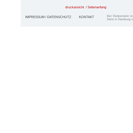
druckansicht
/
Seitenanfang
Der Stolperstein i
IMPRESSUM / DATENSCHUTZ
KONTAKT
Stein in Hamburg v