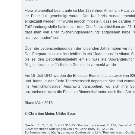
Flora Blumenthal beantragte im Mai 1939 ihren Anteil am Haus ve
ihr Ende Juli genehmigt wurde. Der Kaufpreis musste ebenfal
eingezahlt werden, ihr wurde jedoch mitgeteilt, dass sie darüber f
Zollfahndungsstelle hatte dazu dem Oberfinanzpräsidium am 27.
dass man von einer "Sicherungsanordnung" abgesehen habe, "
nicht vorhanden" sei.
Über die Lebensbedingungen der folgenden Jahre haben wir nur 
Das Ehepaar musste offensichtlich in ein "Judenhaus" in Altona, S
bis es den Deportationsbefehl erhielt, was als "Abwanderung
Mitgliedskarte der Jüdischen Gemeinde vermerkt wurde.
Am 19. Juli 1942 wurden die Eheleute Blumenthal als zwei von 
und Juden in das Getto Theresienstadt deportiert. Von dort wurd
ins Vernichtungslager Auschwitz transportiert, wo sich ihre Sp
anzunehmen, dass die Eheleute Blumenthal sofort nach ihrer Ankun
Stand März 2016
© Christine Meier, Ulrike Sparr
Quellen: 1; 2; 5; 8; StaHH 314-15 Oberfinanzpräsident, F 174; Festschrift
2002; schriftliche Mitteilungen von Frau Jane Barry, 10.12.2015.
Zur Nummerierung häufig genutzter Quellen siehe Link "Recherche und Quelle