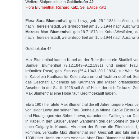
Weitere Stolpersteine in
Goldbekufer 42
:
Flora Blumenthal
,
Richard Katz
,
Gella Alice Katz
Flora Sara Blumenthal,
geb. Lewy, geb. 25.1.1884 in Altona, de
nach Theresienstadt, weiterdeportiert am 15.5.1944 nach Auschwit
Marcus Max Blumenthal,
geb.18.7.1873 in Kabel/Westfalen, de
nach Theresienstadt, weiterdeportiert am 15.5.1944 nach Auschwit
Goldbekufer 42
Max Blumenthal kam in Kabel an der Ruhr (heute ein Stadtteil v
Samuel Blumenthal (9.12.1843–9.12.1931) und seiner Frau L
irrtümlich: Rosa), geb. Strauss (25.4.1943–30.1.1934), zur Welt. 
in Kabel ein Kaufhaus für Kolonialwaren und Textilien eröffnet. 
das Geschäft. Er genoss als Kaufmann und Mäzen ortsansässig
Ansehen in der Stadt. 1926 soll Adolf Hitler, der sich für kurze Zei
Max Blumenthal eine Hose "auf Kredit" gekauft haben.
Etwa 1907 heiratete Max Blumenthal die elf Jahre jüngere Flora Le
von Isidor Lewy und seiner Frau Bertha aus Altona, Große Elbstra
und Flora gingen vier Söhne hervor, darunter ein Zwillingspaar. Die
in Kabel. In den 1930er Jahren wanderten drei der Söhne in die U
nach Calgary in Kanada. Als einer der Söhne die Eltern einlud
kommen, verkaufte Max Blumenthal sein Geschäft und fuhr mit s
1938 über Hamburg nach Amerika. Aber Flora Blumenthal fühlte si