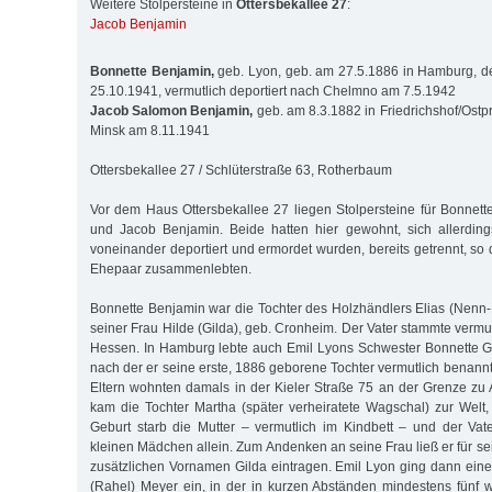
Weitere Stolpersteine in
Ottersbekallee 27
:
Jacob Benjamin
Bonnette Benjamin,
geb. Lyon, geb. am 27.5.1886 in Hamburg, d
25.10.1941, vermutlich deportiert nach Chelmno am 7.5.1942
Jacob Salomon Benjamin,
geb. am 8.3.1882 in Friedrichshof/Ostp
Minsk am 8.11.1941
Ottersbekallee 27 / Schlüterstraße 63, Rotherbaum
Vor dem Haus Ottersbekallee 27 liegen Stolpersteine für Bonnett
und Jacob Benjamin. Beide hatten hier gewohnt, sich allerding
voneinander deportiert und ermordet wurden, bereits getrennt, so 
Ehepaar zusammenlebten.
Bonnette Benjamin war die Tochter des Holzhändlers Elias (Nen
seiner Frau Hilde (Gilda), geb. Cronheim. Der Vater stammte vermut
Hessen. In Hamburg lebte auch Emil Lyons Schwester Bonnette G
nach der er seine erste, 1886 geborene Tochter vermutlich benann
Eltern wohnten damals in der Kieler Straße 75 an der Grenze zu A
kam die Tochter Martha (später verheiratete Wagschal) zur Welt
Geburt starb die Mutter – vermutlich im Kindbett – und der Va
kleinen Mädchen allein. Zum Andenken an seine Frau ließ er für s
zusätzlichen Vornamen Gilda eintragen. Emil Lyon ging dann ein
(Rahel) Meyer ein, in der in kurzen Abständen mindestens fünf 