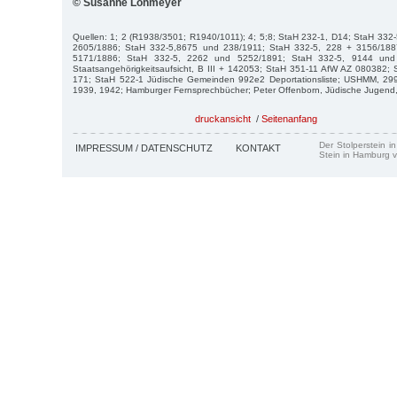
© Susanne Lohmeyer
Quellen: 1; 2 (R1938/3501; R1940/1011); 4; 5;8; StaH 232-1, D14; StaH 332
2605/1886; StaH 332-5,8675 und 238/1911; StaH 332-5, 228 + 3156/188
5171/1886; StaH 332-5, 2262 und 5252/1891; StaH 332-5, 9144 und
Staatsangehörigkeitsaufsicht, B III + 142053; StaH 351-11 AfW AZ 080382; S
171; StaH 522-1 Jüdische Gemeinden 992e2 Deportationsliste; USHMM, 299
1939, 1942; Hamburger Fernsprechbücher; Peter Offenborn, Jüdische Jugend,
druckansicht
/
Seitenanfang
Der Stolperstein i
IMPRESSUM / DATENSCHUTZ
KONTAKT
Stein in Hamburg v