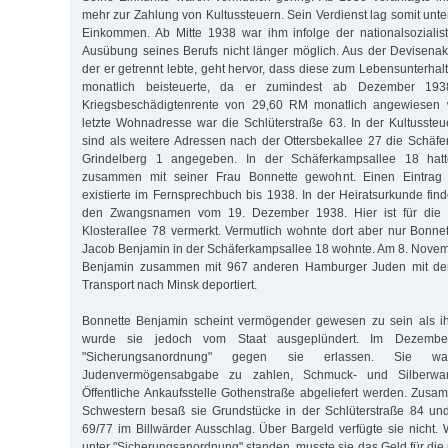
mehr zur Zahlung von Kultussteuern. Sein Verdienst lag somit unte
Einkommen. Ab Mitte 1938 war ihm infolge der nationalsozialis
Ausübung seines Berufs nicht länger möglich. Aus der Devisenak
der er getrennt lebte, geht hervor, dass diese zum Lebensunterha
monatlich beisteuerte, da er zumindest ab Dezember 1938
Kriegsbeschädigtenrente von 29,60 RM monatlich angewiesen 
letzte Wohnadresse war die Schlüterstraße 63. In der Kultusste
sind als weitere Adressen nach der Ottersbekallee 27 die Schäf
Grindelberg 1 angegeben. In der Schäferkampsallee 18 ha
zusammen mit seiner Frau Bonnette gewohnt. Einen Eintrag 
existierte im Fernsprechbuch bis 1938. In der Heiratsurkunde fin
den Zwangsnamen vom 19. Dezember 1938. Hier ist für die 
Klosterallee 78 vermerkt. Vermutlich wohnte dort aber nur Bonn
Jacob Benjamin in der Schäferkampsallee 18 wohnte. Am 8. Nove
Benjamin zusammen mit 967 anderen Hamburger Juden mit de
Transport nach Minsk deportiert.
Bonnette Benjamin scheint vermögender gewesen zu sein als i
wurde sie jedoch vom Staat ausgeplündert. Im Dezemb
"Sicherungsanordnung" gegen sie erlassen. Sie war 
Judenvermögensabgabe zu zahlen, Schmuck- und Silberwa
Öffentliche Ankaufsstelle Gothenstraße abgeliefert werden. Zusam
Schwestern besaß sie Grundstücke in der Schlüterstraße 84 und
69/77 im Billwärder Ausschlag. Über Bargeld verfügte sie nicht. 
unter "Sicherungsanordnung" standen, musste sie das Geld für di