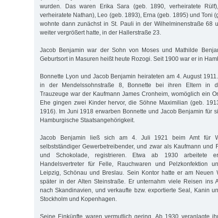
wurden. Das waren Erika Sara (geb. 1890, verheiratete Rülf)
verheiratete Nathan), Leo (geb. 1893), Erna (geb. 1895) und Toni (
wohnte dann zunächst in St. Pauli in der Wilhelminenstraße 68 un
weiter vergrößert hatte, in der Hallerstraße 23.
Jacob Benjamin war der Sohn von Moses und Mathilde Benjami
Geburtsort in Masuren heißt heute Rozogi. Seit 1900 war er in Ham
Bonnette Lyon und Jacob Benjamin heirateten am 4. August 1911
in der Mendelssohnstraße 8, Bonnette bei ihren Eltern in de
Trauzeuge war der Kaufmann James Cronheim, womöglich ein Onk
Ehe gingen zwei Kinder hervor, die Söhne Maximilian (geb. 191
1916). Im Juni 1918 erwarben Bonnette und Jacob Benjamin für s
Hamburgische Staatsangehörigkeit.
Jacob Benjamin ließ sich am 4. Juli 1921 beim Amt für Wi
selbstständiger Gewerbetreibender, und zwar als Kaufmann und Fa
und Schokolade, registrieren. Etwa ab 1930 arbeitete er 
Handelsvertreter für Felle, Rauchwaren und Pelzkonfektion u
Leipzig, Schönau und Breslau. Sein Kontor hatte er am Neuen W
später in der Alten Steinstraße. Er unternahm viele Reisen ins 
nach Skandinavien, und verkaufte bzw. exportierte Seal, Kanin u
Stockholm und Kopenhagen.
Seine Einkünfte waren vermutlich gering. Ab 1930 veranlagte i