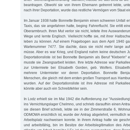
beantragen. Obwohl sie von ihrem Ehemann getrennt lebte, unter
nach ihrer Deportation, wurde das restliche Vermögen vom Staat e
Im Januar 1938 hatte Bonnette Benjamin einen schweren Unfall erl
Taxis, das sie angefahren hatte, beging Fahrerflucht. Sie erlitt e
Oberarmbruch. Ihren Mut verlor sie nicht, leitete ihre Auswander
Wege und lernte Englisch. Vielleicht hoffte sie, mit ihrer Halbsc
leben zu können. Auf einem Fragebogen aus dem April 1940 gab
Wartenummer 7477. Sie dachte, dass sie nicht mehr lange auf
müsse. Aber es war Krieg, und England nahm keine deutschen Ju
Deportationsliste ist bei Bonnette Benjamin als Beruf "Kleberin" 
musste sie Zwangsarbeit leisten. Ihre letzte Adresse war Parkalle
zur Untermiete bei Elisabeth Gorden, geb. Wolfers. Elisabet
mehrere Untermieter vor deren Deportation. Bonnette Benj
Menschen, die gleich mit dem ersten großen Transport aus Hambur
wurden. Auf der Deportationsliste ist ihre Adresse mit Parkal
könnte aber auch ein Schreibfehler sein.
In Lodz erhielt sie im Mai 1942 die Aufforderung zur "Aussiedlung"
ins Vernichtungslager Chelmno, und schrieb daraufhin einen Antra
sie diesen Brief schrieb, lebte sie in der Zimmerstraße 6, Woh
ODMOWA ersichtlich ist, wurde der Antrag abgelehnt, vermutlich we
Arbeitsplatz nachweisen konnte. In ihrem Antrag hatte sie gesch
und arbeitsfähig, bin im Besitze der Arbeitslegitimation des Arb