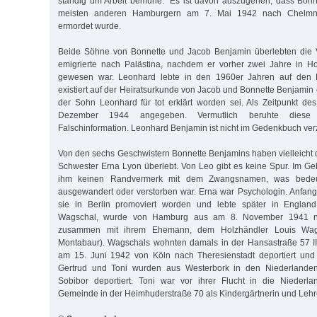
ständig um Arbeit bemühe." Es ist davon auszugehen, dass Bonn
meisten anderen Hamburgern am 7. Mai 1942 nach Chelmno 
ermordet wurde.
Beide Söhne von Bonnette und Jacob Benjamin überlebten die V
emigrierte nach Palästina, nachdem er vorher zwei Jahre in H
gewesen war. Leonhard lebte in den 1960er Jahren auf den Ph
existiert auf der Heiratsurkunde von Jacob und Bonnette Benjamin
der Sohn Leonhard für tot erklärt worden sei. Als Zeitpunkt d
Dezember 1944 angegeben. Vermutlich beruhte diese
Falschinformation. Leonhard Benjamin ist nicht im Gedenkbuch ver
Von den sechs Geschwistern Bonnette Benjamins haben vielleicht 
Schwester Erna Lyon überlebt. Von Leo gibt es keine Spur. Im Geb
ihm keinen Randvermerk mit dem Zwangsnamen, was bedeu
ausgewandert oder verstorben war. Erna war Psychologin. Anfan
sie in Berlin promoviert worden und lebte später in England.
Wagschal, wurde von Hamburg aus am 8. November 1941 nac
zusammen mit ihrem Ehemann, dem Holzhändler Louis Wag
Montabaur). Wagschals wohnten damals in der Hansastraße 57 II
am 15. Juni 1942 von Köln nach Theresienstadt deportiert und 
Gertrud und Toni wurden aus Westerbork in den Niederlande
Sobibor deportiert. Toni war vor ihrer Flucht in die Niederl
Gemeinde in der Heimhuderstraße 70 als Kindergärtnerin und Lehre