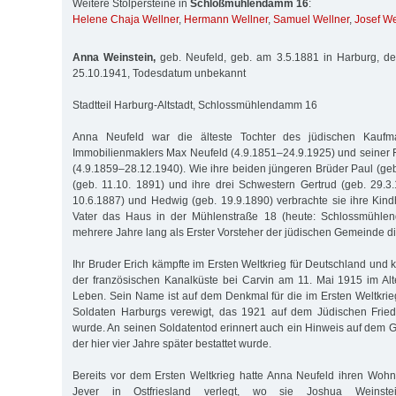
Weitere Stolpersteine in
Schloßmühlendamm 16
:
Helene Chaja Wellner
,
Hermann Wellner
,
Samuel Wellner
,
Josef We
Anna Weinstein,
geb. Neufeld, geb. am 3.5.1881 in Harburg, de
25.10.1941, Todesdatum unbekannt
Stadtteil Harburg-Altstadt, Schlossmühlendamm 16
Anna Neufeld war die älteste Tochter des jüdischen Kauf
Immobilienmaklers Max Neufeld (4.9.1851–24.9.1925) und seiner F
(4.9.1859–28.12.1940). Wie ihre beiden jüngeren Brüder Paul (geb
(geb. 11.10. 1891) und ihre drei Schwestern Gertrud (geb. 29.3
10.6.1887) und Hedwig (geb. 19.9.1890) verbrachte sie ihre Kindh
Vater das Haus in der Mühlenstraße 18 (heute: Schlossmühl
mehrere Jahre lang als Erster Vorsteher der jüdischen Gemeinde di
Ihr Bruder Erich kämpfte im Ersten Weltkrieg für Deutschland und k
der französischen Kanalküste bei Carvin am 11. Mai 1915 im Al
Leben. Sein Name ist auf dem Denkmal für die im Ersten Weltkrie
Soldaten Harburgs verewigt, das 1921 auf dem Jüdischen Friedh
wurde. An seinen Soldatentod erinnert auch ein Hinweis auf dem G
der hier vier Jahre später bestattet wurde.
Bereits vor dem Ersten Weltkrieg hatte Anna Neufeld ihren Woh
Jever in Ostfriesland verlegt, wo sie Joshua Weinstei