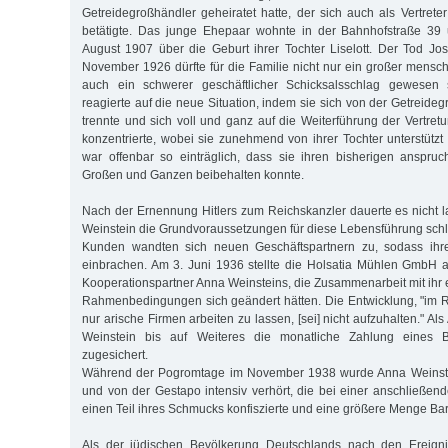
Getreidegroßhändler geheiratet hatte, der sich auch als Vertrete
betätigte. Das junge Ehepaar wohnte in der Bahnhofstraße 39 
August 1907 über die Geburt ihrer Tochter Liselott. Der Tod J
November 1926 dürfte für die Familie nicht nur ein großer mensch
auch ein schwerer geschäftlicher Schicksalsschlag gewesen 
reagierte auf die neue Situation, indem sie sich von der Getreide
trennte und sich voll und ganz auf die Weiterführung der Vertret
konzentrierte, wobei sie zunehmend von ihrer Tochter unterstützt
war offenbar so einträglich, dass sie ihren bisherigen anspruc
Großen und Ganzen beibehalten konnte.
Nach der Ernennung Hitlers zum Reichskanzler dauerte es nicht la
Weinstein die Grundvoraussetzungen für diese Lebensführung schla
Kunden wandten sich neuen Geschäftspartnern zu, sodass ihr
einbrachen. Am 3. Juni 1936 stellte die Holsatia Mühlen GmbH au
Kooperationspartner Anna Weinsteins, die Zusammenarbeit mit ihr ei
Rahmenbedingungen sich geändert hätten. Die Entwicklung, "im 
nur arische Firmen arbeiten zu lassen, [sei] nicht aufzuhalten." A
Weinstein bis auf Weiteres die monatliche Zahlung eines
zugesichert.
Während der Pogromtage im November 1938 wurde Anna Weinstein 
und von der Gestapo intensiv verhört, die bei einer anschließ
einen Teil ihres Schmucks konfiszierte und eine größere Menge B
Als der jüdischen Bevölkerung Deutschlands nach den Ereign