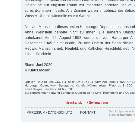
Unterkunft auf engstem Raum mit mehreren anderen, ihr völl
zurechtkommen musste. Alle Zimmer waren ungeheizt, die Beha
Wasser. Überall wimmelte es vor Wanzen.
Nur vier Menschen dieses ersten Hamburger Deportationstransport
Anna Weinstein gehörte nicht zu ihnen. Die näheren Umstä
unbekannt. Am 22. August 1952 wurde sie vom Harburger Amt
Dezember 1945 für tot erklärt. Zu den Opfern der Shoa zählen
Hedwig Mamsohn, geb. Neufeld, und Käthchen Hirschfeld, geb. N
Isidor Hirschfeld.
Stand: Juni 2020
© Klaus Möller
Quellen: 1; 2 (R 1940/447); 4, 5; 8; StaH 351-11, AfW, Abl. 2008/1, 020807 Spit
Harburger Opfer; Heyl, Synagoge; Kändler/Hüttenmeister, Friedhof, S. 200;
email Holger Frerichs v. 14.6.2020;
Zur Nummerierung häufig genutzter Quellen siehe Link "Recherche und Quelle
druckansicht
/
Seitenanfang
Der Stolperstein i
IMPRESSUM / DATENSCHUTZ
KONTAKT
Stein in Hamburg v