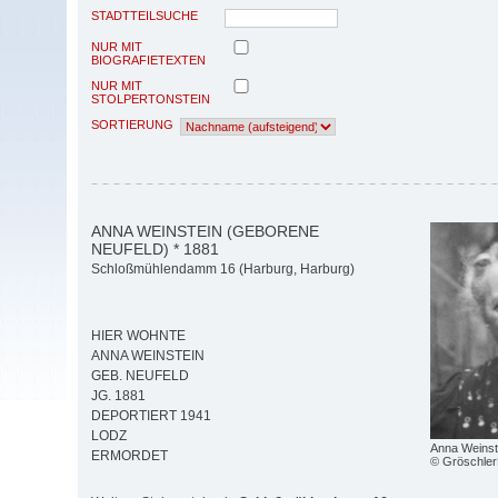
STADTTEILSUCHE
NUR MIT
BIOGRAFIETEXTEN
NUR MIT
STOLPERTONSTEIN
SORTIERUNG
ANNA WEINSTEIN (GEBORENE
NEUFELD) * 1881
Schloßmühlendamm 16 (Harburg, Harburg)
HIER WOHNTE
ANNA WEINSTEIN
GEB. NEUFELD
JG. 1881
DEPORTIERT 1941
LODZ
Anna Weinst
ERMORDET
© Gröschler