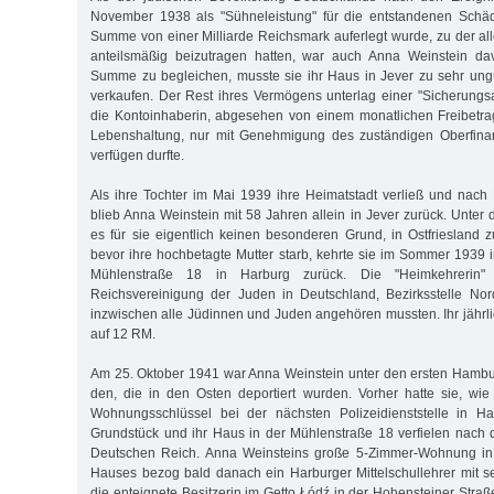
November 1938 als "Sühneleistung" für die entstandenen Schä
Summe von einer Milliarde Reichsmark auferlegt wurde, zu der 
anteilsmäßig beizutragen hatten, war auch Anna Weinstein da
Summe zu begleichen, musste sie ihr Haus in Jever zu sehr un
verkaufen. Der Rest ihres Vermö­gens unterlag einer "Sicherungs
die Kontoinhaberin, abgesehen von einem monatlichen Freibetra
Lebenshaltung, nur mit Genehmigung des zuständigen Oberfina
verfügen durfte.
Als ihre Tochter im Mai 1939 ihre Heimatstadt verließ und nac
blieb Anna Weinstein mit 58 Jahren allein in Jever zurück. Unte
es für sie eigentlich keinen besonderen Grund, in Ostfriesland z
bevor ihre hochbetagte Mutter starb, kehrte sie im Sommer 1939 i
Mühlenstraße 18 in Harburg zurück. Die "Heimkehrerin"
Reichsvereinigung der Juden in Deutschland, Bezirksstelle Nor
inzwischen alle Jüdinnen und Juden an­gehören mussten. Ihr jährlic
auf 12 RM.
Am 25. Oktober 1941 war Anna Weinstein unter den ersten Hambu
den, die in den Osten deportiert wurden. Vorher hatte sie, wie
Wohnungsschlüssel bei der nächsten Polizeidienststelle in H
Grundstück und ihr Haus in der Mühlenstraße 18 verfielen nach
Deutschen Reich. Anna Weinsteins große 5-Zimmer-Wohnung in 
Hauses bezog bald danach ein Harburger Mittelschullehrer mit s
die enteignete Besitzerin im Getto Łódź in der Hohensteiner Straße