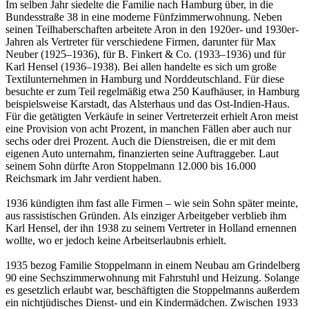
Im selben Jahr siedelte die Familie nach Hamburg über, in die
Bundesstraße 38 in eine moderne Fünfzimmerwohnung. Neben
seinen Teilhaberschaften arbeitete Aron in den 1920er- und 1930er-
Jahren als Vertreter für verschiedene Firmen, darunter für Max
Neuber (1925–1936), für B. Finkert & Co. (1933–1936) und für
Karl Hensel (1936–1938). Bei allen handelte es sich um große
Textilunternehmen in Hamburg und Norddeutschland. Für diese
besuchte er zum Teil regelmäßig etwa 250 Kaufhäuser, in Hamburg
beispielsweise Karstadt, das Alsterhaus und das Ost-Indien-Haus.
Für die getätigten Verkäufe in seiner Vertreterzeit erhielt Aron meist
eine Provision von acht Prozent, in manchen Fällen aber auch nur
sechs oder drei Prozent. Auch die Dienstreisen, die er mit dem
eigenen Auto unternahm, finanzierten seine Auftraggeber. Laut
seinem Sohn dürfte Aron Stoppelmann 12.000 bis 16.000
Reichsmark im Jahr verdient haben.
1936 kündigten ihm fast alle Firmen – wie sein Sohn später meinte,
aus rassistischen Gründen. Als einziger Arbeitgeber verblieb ihm
Karl Hensel, der ihn 1938 zu seinem Vertreter in Holland ernennen
wollte, wo er jedoch keine Arbeitserlaubnis erhielt.
1935 bezog Familie Stoppelmann in einem Neubau am Grindelberg
90 eine Sechszimmerwohnung mit Fahrstuhl und Heizung. Solange
es gesetzlich erlaubt war, beschäftigten die Stoppelmanns außerdem
ein nichtjüdisches Dienst- und ein Kindermädchen. Zwischen 1933