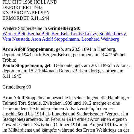
FLUCHT 1938 HOLLAND
DEPORTIERT 1943
KZ BERGEN-BELSEN
ERMORDET 6.11.1944
Weitere Stolpersteine in
Grindelberg 90
:
Werner Beit
,
Bertha Beit
,
Berl Beit
,
Louise Loevy
,
Sophie Loevy
,
Vera Neustadt
,
Aron Adolf Stoppelmann
,
Leonhard Weinberg
Aron Adolf Stoppelmann,
geb. am 28.5.1894 in Hamburg,
deportiert 1943 nach Bergen-Belsen, gestorben am 23.4.1945 bei
Tröbitz
Paula Stoppelmann,
geb. Delmonte, geb. am 20.1 1896 in Altona,
deportiert am 15.2.1944 nach Bergen-Belsen, dort gestorben am
6.11.1945
Grindelberg 90
Aron Adolf Stoppelmann besuchte in seiner Jugend die Hamburger
Talmud Tora Schule. Zwischen 1909 und 1912 machte er eine
Lehre in dem Textilunternehmen A. Katzenstein, in dem er
anschließend bis 1914 als Lagerist und Stadtreisender (Vertreter im
Stadtgebiet) arbeitete. Im Februar 1914 erhielt Aron einen eigenen
Gewerbeschein. Zwischen Oktober 1914 und August 1919 war er
im Militärdienst und kämpfte während des Ersten Weltkriegs an der