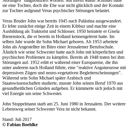
Störungen" diagnostiziert worden. Mit ihrem Mann Schmuel hatte
sie eine Tochter, doch die Ehe war nicht glücklich und der Kontakt
zur Tochter aufgrund Veras psychischer Störungen belastet.
Veras Bruder John war bereits 1945 nach Palästina ausgewandert.
Er lebte zunächst einige Zeit in einem Kibbuz und machte eine
Ausbildung als Traktorist und Schlosser. 1950 heiratete er Gisela
Bienenstock, die er bereits in Holland kennengelernt hatte. Im
selben Jahr wurde ihr Sohn Michael geboren. Ab 1953 arbeitete
John als Angestellter im Büro einer Jerusalemer Berufsschule.
Ähnlich wie seine Schwester hatte auch John mit körperlichen und
psychischen Problemen zu kämpfen. Bereits ab 1948 traten bei ihm
Störungen auf. 1952 erlitt er während einer Europareise, die ihn
unter anderem nach Holland führte, eine "reaktive Angstneurose mit
depressiven Zügen und neuro-vegetativen Begleiterscheinungen".
Während sein Sohn Michael später Arabisch und
Staatswissenschaften studierte, musste John seinen Beruf 1970 aus
gesundheitlichen Gründen aufgeben. Er kümmerte sich jedoch mit
viel Energie um seine Schwester.
John Stoppelmann starb am 25. Juni 1980 in Jerusalem. Der weitere
Lebensweg seiner Schwester Vera ist nicht bekannt.
Stand: Juli 2017
© Fabian Boehlke