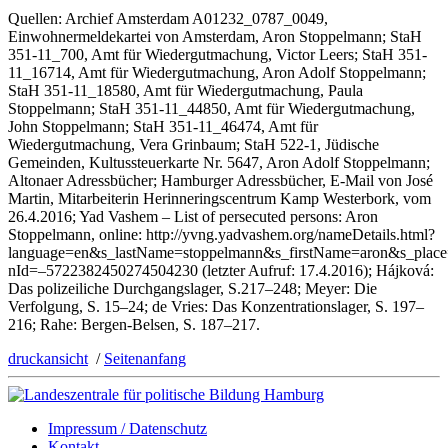
Quellen: Archief Amsterdam A01232_0787_0049,
Einwohnermeldekartei von Amsterdam, Aron Stoppelmann; StaH
351-11_700, Amt für Wiedergutmachung, Victor Leers; StaH 351-
11_16714, Amt für Wiedergutmachung, Aron Adolf Stoppelmann;
StaH 351-11_18580, Amt für Wiedergutmachung, Paula
Stoppelmann; StaH 351-11_44850, Amt für Wiedergutmachung,
John Stoppelmann; StaH 351-11_46474, Amt für
Wiedergutmachung, Vera Grinbaum; StaH 522-1, Jüdische
Gemeinden, Kultussteuerkarte Nr. 5647, Aron Adolf Stoppelmann;
Altonaer Adressbücher; Hamburger Adressbücher, E-Mail von José
Martin, Mitarbeiterin Herinneringscentrum Kamp Westerbork, vom
26.4.2016; Yad Vashem – List of persecuted persons: Aron
Stoppelmann, online: http://yvng.yadvashem.org/nameDetails.html?
language=en&s_lastName=stoppelmann&s_firstName=aron&s_pla
nId=–5722382450274504230 (letzter Aufruf: 17.4.2016); Hájková:
Das polizeiliche Durchgangslager, S.217–248; Meyer: Die
Verfolgung, S. 15–24; de Vries: Das Konzentrationslager, S. 197–
216; Rahe: Bergen-Belsen, S. 187–217.
druckansicht
/
Seitenanfang
Impressum / Datenschutz
Kontakt