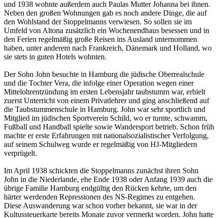
und 1938 wohnte außerdem auch Paulas Mutter Johanna bei ihnen.
Neben den großen Wohnungen gab es noch andere Dinge, die auf
den Wohlstand der Stoppelmanns verwiesen. So sollen sie im
Umfeld von Altona zusätzlich ein Wochenendhaus besessen und in
den Ferien regelmäßig große Reisen ins Ausland unternommen
haben, unter anderem nach Frankreich, Dänemark und Holland, wo
sie stets in guten Hotels wohnten.
Der Sohn John besuchte in Hamburg die jüdische Oberrealschule
und die Tochter Vera, die infolge einer Operation wegen einer
Mittelohrentzündung im ersten Lebensjahr taubstumm war, erhielt
zuerst Unterricht von einem Privatlehrer und ging anschließend auf
die Taubstummenschule in Hamburg. John war sehr sportlich und
Mitglied im jüdischen Sportverein Schild, wo er turnte, schwamm,
Fußball und Handball spielte sowie Wandersport betrieb. Schon früh
machte er erste Erfahrungen mit nationalsozialistischer Verfolgung,
auf seinem Schulweg wurde er regelmäßig von HJ-Mitgliedern
verprügelt.
Im April 1938 schickten die Stoppelmanns zunächst ihren Sohn
John in die Niederlande, ehe Ende 1938 oder Anfang 1939 auch die
übrige Familie Hamburg endgültig den Rücken kehrte, um den
härter werdenden Repressionen des NS-Regimes zu entgehen.
Diese Auswanderung war schon vorher bekannt, sie war in der
Kultussteuerkarte bereits Monate zuvor vermerkt worden. John hatte