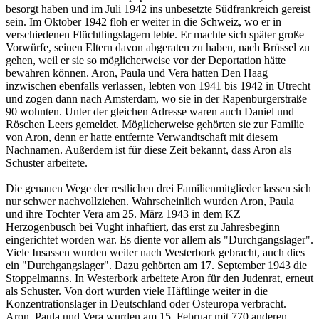
besorgt haben und im Juli 1942 ins unbesetzte Südfrankreich gereist
sein. Im Oktober 1942 floh er weiter in die Schweiz, wo er in
verschiedenen Flüchtlingslagern lebte. Er machte sich später große
Vorwürfe, seinen Eltern davon abgeraten zu haben, nach Brüssel zu
gehen, weil er sie so möglicherweise vor der Deportation hätte
bewahren können. Aron, Paula und Vera hatten Den Haag
inzwischen ebenfalls verlassen, lebten von 1941 bis 1942 in Utrecht
und zogen dann nach Amsterdam, wo sie in der Rapenburgerstraße
90 wohnten. Unter der gleichen Adresse waren auch Daniel und
Röschen Leers gemeldet. Möglicherweise gehörten sie zur Familie
von Aron, denn er hatte entfernte Verwandtschaft mit diesem
Nachnamen. Außerdem ist für diese Zeit bekannt, dass Aron als
Schuster arbeitete.
Die genauen Wege der restlichen drei Familienmitglieder lassen sich
nur schwer nachvollziehen. Wahrscheinlich wurden Aron, Paula
und ihre Tochter Vera am 25. März 1943 in dem KZ
Herzogenbusch bei Vught inhaftiert, das erst zu Jahresbeginn
eingerichtet worden war. Es diente vor allem als "Durchgangslager".
Viele Insassen wurden weiter nach Westerbork gebracht, auch dies
ein "Durchgangslager". Dazu gehörten am 17. September 1943 die
Stoppelmanns. In Westerbork arbeitete Aron für den Judenrat, erneut
als Schuster. Von dort wurden viele Häftlinge weiter in die
Konzentrationslager in Deutschland oder Osteuropa verbracht.
Aron, Paula und Vera wurden am 15. Februar mit 770 anderen