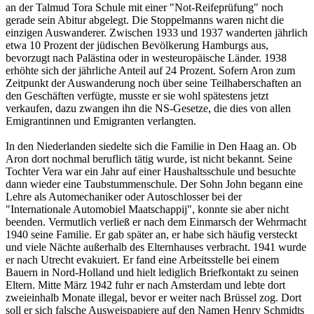
an der Talmud Tora Schule mit einer "Not-Reifeprüfung" noch
gerade sein Abitur abgelegt. Die Stoppelmanns waren nicht die
einzigen Auswanderer. Zwischen 1933 und 1937 wanderten jährlich
etwa 10 Prozent der jüdischen Bevölkerung Hamburgs aus,
bevorzugt nach Palästina oder in westeuropäische Länder. 1938
erhöhte sich der jährliche Anteil auf 24 Prozent. Sofern Aron zum
Zeitpunkt der Auswanderung noch über seine Teilhaberschaften an
den Geschäften verfügte, musste er sie wohl spätestens jetzt
verkaufen, dazu zwangen ihn die NS-Gesetze, die dies von allen
Emigrantinnen und Emigranten verlangten.
In den Niederlanden siedelte sich die Familie in Den Haag an. Ob
Aron dort nochmal beruflich tätig wurde, ist nicht bekannt. Seine
Tochter Vera war ein Jahr auf einer Haushaltsschule und besuchte
dann wieder eine Taubstummenschule. Der Sohn John begann eine
Lehre als Automechaniker oder Autoschlosser bei der
"Internationale Automobiel Maatschappij", konnte sie aber nicht
beenden. Vermutlich verließ er nach dem Einmarsch der Wehrmacht
1940 seine Familie. Er gab später an, er habe sich häufig versteckt
und viele Nächte außerhalb des Elternhauses verbracht. 1941 wurde
er nach Utrecht evakuiert. Er fand eine Arbeitsstelle bei einem
Bauern in Nord-Holland und hielt lediglich Briefkontakt zu seinen
Eltern. Mitte März 1942 fuhr er nach Amsterdam und lebte dort
zweieinhalb Monate illegal, bevor er weiter nach Brüssel zog. Dort
soll er sich falsche Ausweispapiere auf den Namen Henry Schmidts