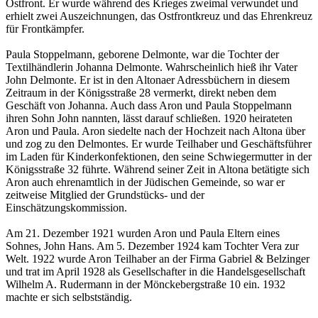
Ostfront. Er wurde während des Krieges zweimal verwundet und
erhielt zwei Auszeichnungen, das Ostfrontkreuz und das Ehrenkreuz
für Frontkämpfer.
Paula Stoppelmann, geborene Delmonte, war die Tochter der
Textilhändlerin Johanna Delmonte. Wahrscheinlich hieß ihr Vater
John Delmonte. Er ist in den Altonaer Adressbüchern in diesem
Zeitraum in der Königsstraße 28 vermerkt, direkt neben dem
Geschäft von Johanna. Auch dass Aron und Paula Stoppelmann
ihren Sohn John nannten, lässt darauf schließen. 1920 heirateten
Aron und Paula. Aron siedelte nach der Hochzeit nach Altona über
und zog zu den Delmontes. Er wurde Teilhaber und Geschäftsführer
im Laden für Kinderkonfektionen, den seine Schwiegermutter in der
Königsstraße 32 führte. Während seiner Zeit in Altona betätigte sich
Aron auch ehrenamtlich in der Jüdischen Gemeinde, so war er
zeitweise Mitglied der Grundstücks- und der
Einschätzungskommission.
Am 21. Dezember 1921 wurden Aron und Paula Eltern eines
Sohnes, John Hans. Am 5. Dezember 1924 kam Tochter Vera zur
Welt. 1922 wurde Aron Teilhaber an der Firma Gabriel & Belzinger
und trat im April 1928 als Gesellschafter in die Handelsgesellschaft
Wilhelm A. Rudermann in der Mönckebergstraße 10 ein. 1932
machte er sich selbstständig.