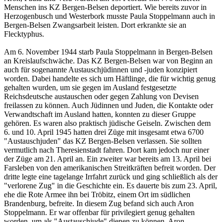
Menschen ins KZ Bergen-Belsen deportiert. Wie bereits zuvor in
Herzogenbusch und Westerbork musste Paula Stoppelmann auch in
Bergen-Belsen Zwangsarbeit leisten. Dort erkrankte sie an
Flecktyphus.
Am 6. November 1944 starb Paula Stoppelmann in Bergen-Belsen
an Kreislaufschwäche. Das KZ Bergen-Belsen war von Beginn an
auch für sogenannte Austauschjüdinnen und -juden konzipiert
worden. Dabei handelte es sich um Häftlinge, die für wichtig genug
gehalten wurden, um sie gegen im Ausland festgesetzte
Reichsdeutsche austauschen oder gegen Zahlung von Devisen
freilassen zu können. Auch Jüdinnen und Juden, die Kontakte oder
Verwandtschaft im Ausland hatten, konnten zu dieser Gruppe
gehören. Es waren also praktisch jüdische Geiseln. Zwischen dem
6. und 10. April 1945 hatten drei Züge mit insgesamt etwa 6700
"Austauschjuden" das KZ Bergen-Belsen verlassen. Sie sollten
vermutlich nach Theresienstadt fahren. Dort kam jedoch nur einer
der Züge am 21. April an. Ein zweiter war bereits am 13. April bei
Farsleben von den amerikanischen Streitkräften befreit worden. Der
dritte legte eine tagelange Irrfahrt zurück und ging schließlich als der
"verlorene Zug" in die Geschichte ein. Es dauerte bis zum 23. April,
ehe die Rote Armee ihn bei Tröbitz, einem Ort im südlichen
Brandenburg, befreite. In diesem Zug befand sich auch Aron
Stoppelmann. Er war offenbar für privilegiert genug gehalten
worden, um als "Austauschjude" dienen zu können. Aron