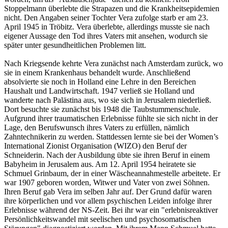
Stoppelmann überlebte die Strapazen und die Krankheitsepidemien
nicht. Den Angaben seiner Tochter Vera zufolge starb er am 23.
April 1945 in Tröbitz. Vera überlebte, allerdings musste sie nach
eigener Aussage den Tod ihres Vaters mit ansehen, wodurch sie
später unter gesundheitlichen Problemen litt.
Nach Kriegsende kehrte Vera zunächst nach Amsterdam zurück, wo
sie in einem Krankenhaus behandelt wurde. Anschließend
absolvierte sie noch in Holland eine Lehre in den Bereichen
Haushalt und Landwirtschaft. 1947 verließ sie Holland und
wanderte nach Palästina aus, wo sie sich in Jerusalem niederließ.
Dort besuchte sie zunächst bis 1948 die Taubstummenschule.
Aufgrund ihrer traumatischen Erlebnisse fühlte sie sich nicht in der
Lage, den Berufswunsch ihres Vaters zu erfüllen, nämlich
Zahntechnikerin zu werden. Stattdessen lernte sie bei der Women’s
International Zionist Organisation (WIZO) den Beruf der
Schneiderin. Nach der Ausbildung übte sie ihren Beruf in einem
Babyheim in Jerusalem aus. Am 12. April 1954 heiratete sie
Schmuel Grinbaum, der in einer Wäscheannahmestelle arbeitete. Er
war 1907 geboren worden, Witwer und Vater von zwei Söhnen.
Ihren Beruf gab Vera im selben Jahr auf. Der Grund dafür waren
ihre körperlichen und vor allem psychischen Leiden infolge ihrer
Erlebnisse während der NS-Zeit. Bei ihr war ein "erlebnisreaktiver
Persönlichkeitswandel mit seelischen und psychosomatischen