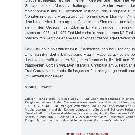
Glaubensgemeinschaft, die in einem "Offenen Brief" über ihre Ver
Gestapo leitete Massenverhaftungen ein. Wieder wurde da
festgenommen und zu Haftstrafen verurteilt: Paul Chrupalla zu
Monaten und seine Frau zu zwei Jahren und sechs Monaten. Maria 
dem Landgericht Hamburg, die Gesetze des Staates nur anerkenn
sie mit den Gesetzen der Bibel in Einklang stünden. Insgesam
zwischen 1935 und 1937 fünf Mal verhaftet worden. Vom KZ Fuhlsb
nördlich von Berlin gelegene Frauenkonzentrationslager Ravensbrüc
Paul Chrupalla saß zuletzt im KZ Sachsenhausen bei Oranienbur
teilte man ihm dort mit, dass seine Frau in Ravensbrück verstorben
dass sie mit zwölf weiteren Zeuginnen Jehovas in die Heil- und Pf
transportiert worden war. Dort ist Maria Chrupalla am 6. Februar
Paul Chrupalla überlebte die insgesamt fast zehnjährige Inhaftier
im Konzentrationslager.
© Birgit Gewehr
Quellen: Hans Hesse, Jürgen Harder, "... und wenn ich lebenslang in einem 
Zeuginnen Jehovas in den Frauenkonzentrationslagern Moringen, Lichtenbu
2001, S. 295–303; Elke Imberger, Widerstand "von unten". Widerstand und D
Arbeiterbewegung und der Zeugen Jehovas in Lübeck und Schleswig-Holste
Gesellschaft für Schleswig-Holsteinische Geschichte, Bd. 98, Neumünster 199
Selters/Taunus 2007; AB Altona 1937; Auskünfte von Jörn Puttkammer, Vertre
Zeugen Jehovas, und vom Geschichtsarchiv der Wachtturm-Gesellschaft.
druckansicht
/
Seitenanfang