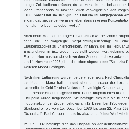
einiger Zeit isolieren müssen, da sie versucht hat, bei anderen 
Ideen Propaganda zu machen. Auch verweigert sie den vorges
Gruß. Sonst führt sie sich gut und führt die ihr aufgegebenen Ar
erklärt, daß sie, selbst wenn sie lebenslang in einem Konzentrati
niemals ihre Ideen aufgeben wolle."
Nach neun Monaten im Lager Ravensbrück wurde Maria Chrupall
ohne die ihr vorgelegte "Verpflichtungserklärung" zu ein
Glaubenstätigkeit zu unterschreiben. Ihr Mann, der im Februar 1
Emslandlager in Esterwegen überstellt worden war, gelangte eb
Freiheit. Nun mussten sie sich vor dem Sondergericht verantworten.
am 14. November 1935, über die schon abgesessene "Schutzhaft"
weiteren Monat Gefängnis.
Nach ihrer Entlassung wurden beide wieder aktiv. Paul Chrupall
als Prediger, Maria half ihm und übernahm später die Leitun
sammelte sie Geld für eine Notkasse für verfolgte Glaubensangehö
das Ehepaar erneut festgenommen. Paul Chrupalla blieb bis Janu
Chrupalla wurde freigelassen. Sie betätigte sich nun als Kurier 
Flugblattaktion der Zeugen Jehovas am 12. Dezember 1936 gegen
Glaubensfreiheit. Vom 15. Dezember 1936 bis zum 22. März 1937
"Schutzhaft". Paul Chrupalla hatte inzwischen auf einer Werft Arbei
Im Juni 1937 beteiligte sich das Ehepaar an der deutschlandweit