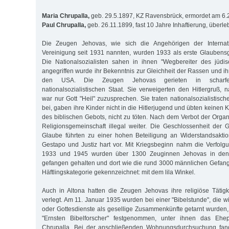
Maria Chrupalla,
geb. 29.5.1897, KZ Ravensbrück, ermordet am 6.
Paul Chrupalla,
geb. 26.11.1899, fast 10 Jahre Inhaftierung, überle
Die Zeugen Jehovas, wie sich die Angehörigen der Internatio
Vereinigung seit 1931 nannten, wurden 1933 als erste Glaubens
Die Nationalsozialisten sahen in ihnen "Wegbereiter des jüdi
angegriffen wurde ihr Bekenntnis zur Gleichheit der Rassen und i
den USA. Die Zeugen Jehovas gerieten in scharf
nationalsozialistischen Staat. Sie verweigerten den Hitlergruß, 
war nur Gott "Heil" zuzusprechen. Sie traten nationalsozialistisc
bei, gaben ihre Kinder nicht in die Hitlerjugend und übten keinen
des biblischen Gebots, nicht zu töten. Nach dem Verbot der Organi
Religionsgemeinschaft illegal weiter. Die Geschlossenheit der 
Glaube führten zu einer hohen Beteiligung an Widerstandsakt
Gestapo und Justiz hart vor. Mit Kriegsbeginn nahm die Verfol
1933 und 1945 wurden über 1300 Zeuginnen Jehovas in den 
gefangen gehalten und dort wie die rund 3000 männlichen Gefan
Häftlingskategorie gekennzeichnet: mit dem lila Winkel.
Auch in Altona hatten die Zeugen Jehovas ihre religiöse Tätig
verlegt. Am 11. Januar 1935 wurden bei einer "Bibelstunde", die 
oder Gottesdienste als gesellige Zusammenkünfte getarnt wurden
"Ernsten Bibelforscher" festgenommen, unter ihnen das Eh
Chrupalla. Bei der anschließenden Wohnungsdurchsuchung fand