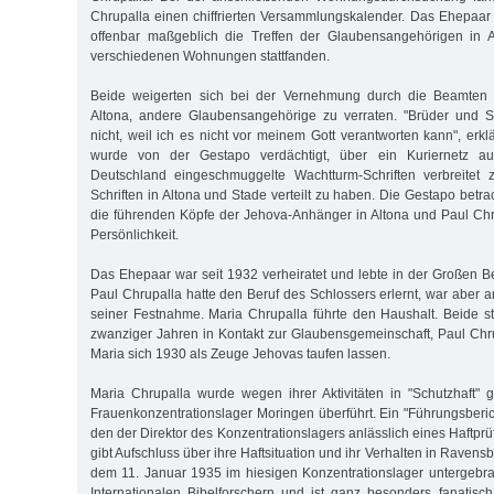
Chrupalla einen chiffrierten Versammlungskalender. Das Ehepaar 
offenbar maßgeblich die Treffen der Glaubensangehörigen in Al
verschiedenen Wohnungen stattfanden.
Beide weigerten sich bei der Vernehmung durch die Beamten de
Altona, andere Glaubensangehörige zu verraten. "Brüder und S
nicht, weil ich es nicht vor meinem Gott verantworten kann", erkl
wurde von der Gestapo verdächtigt, über ein Kuriernetz a
Deutschland eingeschmuggelte Wachtturm-Schriften verbreitet
Schriften in Altona und Stade verteilt zu haben. Die Gestapo betr
die führenden Köpfe der Jehova-Anhänger in Altona und Paul Chru
Persönlichkeit.
Das Ehepaar war seit 1932 verheiratet und lebte in der Großen B
Paul Chrupalla hatte den Beruf des Schlossers erlernt, war aber a
seiner Festnahme. Maria Chrupalla führte den Haushalt. Beide s
zwanziger Jahren in Kontakt zur Glaubensgemeinschaft, Paul Chru
Maria sich 1930 als Zeuge Jehovas taufen lassen.
Maria Chrupalla wurde wegen ihrer Aktivitäten in "Schutzhaft
Frauenkonzentrationslager Moringen überführt. Ein "Führungsberic
den der Direktor des Konzentrationslagers anlässlich eines Haftprü
gibt Aufschluss über ihre Haftsituation und ihr Verhalten in Ravensbr
dem 11. Januar 1935 im hiesigen Konzentrationslager untergebra
Internationalen Bibelforschern und ist ganz besonders fanatisc