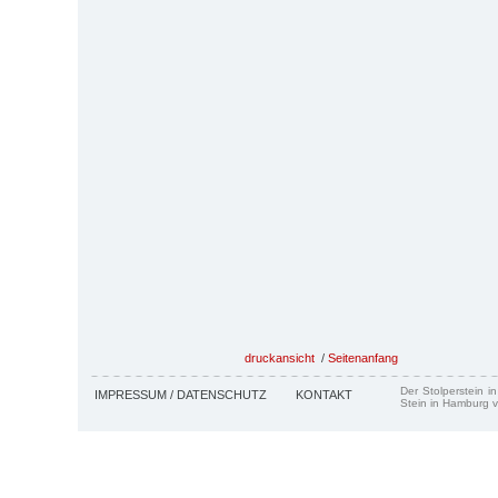
druckansicht
/
Seitenanfang
Der Stolperstein i
IMPRESSUM / DATENSCHUTZ
KONTAKT
Stein in Hamburg v