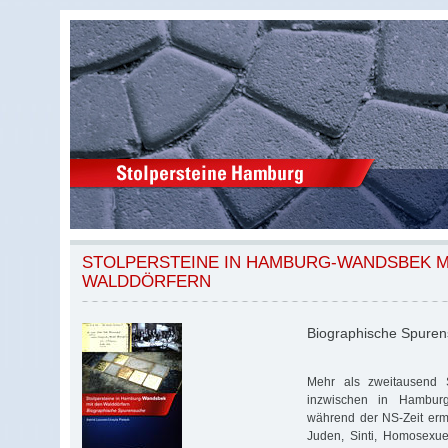
STOLPERSTEINE IN HAMBURG-WANDSBEK M
WALDDÖRFERN
Biographische Spure
Mehr als zweitausend S
inzwischen in Hambur
während der NS-Zeit erm
Juden, Sinti, Homosexuell