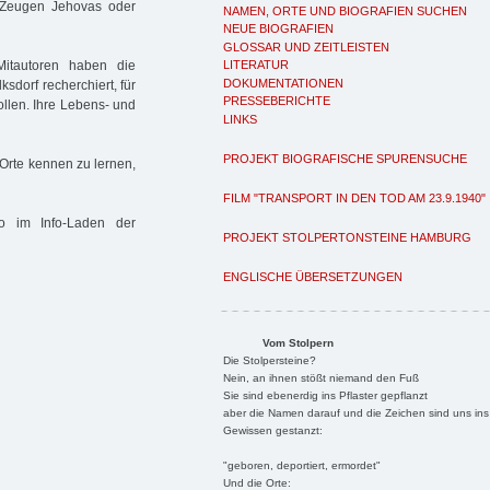
, Zeugen Jehovas oder
NAMEN, ORTE UND BIOGRAFIEN SUCHEN
NEUE BIOGRAFIEN
GLOSSAR UND ZEITLEISTEN
Mitautoren haben die
LITERATUR
DOKUMENTATIONEN
dorf recherchiert, für
PRESSEBERICHTE
ollen. Ihre Lebens- und
LINKS
PROJEKT BIOGRAFISCHE SPURENSUCHE
 Orte kennen zu lernen,
FILM "TRANSPORT IN DEN TOD AM 23.9.1940"
o im Info-Laden der
PROJEKT STOLPERTONSTEINE HAMBURG
ENGLISCHE ÜBERSETZUNGEN
Vom Stolpern
Die Stolpersteine?
Nein, an ihnen stößt niemand den Fuß
Sie sind ebenerdig ins Pflaster gepflanzt
aber die Namen darauf und die Zeichen sind uns ins
Gewissen gestanzt:
"geboren, deportiert, ermordet"
Und die Orte: