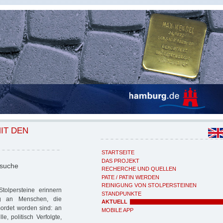
IT DEN
STARTSEITE
DAS PROJEKT
nsuche
RECHERCHE UND QUELLEN
PATE / PATIN WERDEN
REINIGUNG VON STOLPERSTEINEN
tolpersteine erinnern
STANDPUNKTE
g an Menschen, die
AKTUELL
ordet worden sind: an
MOBILE APP
e, politisch Verfolgte,