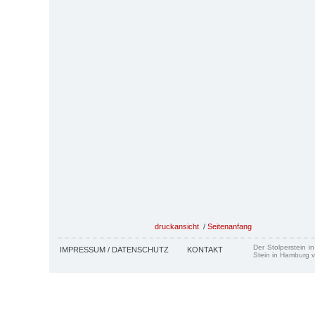
druckansicht
/
Seitenanfang
Der Stolperstein i
IMPRESSUM / DATENSCHUTZ
KONTAKT
Stein in Hamburg v