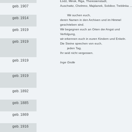
Łódź, Minsk, Riga, Theresienstadt,
Auschwitz, Chelmno, Majdanek, Sobibor, Treblinka ..
geb. 1907
Wir suchen euch,
geb. 1914
deren Namen in den Archiven und im Himmel
geschrieben sind.
Wir begegnen euch an Orten der Angst und
geb. 1919
Verfolgung,
wir erkennen euch in euren Kindern und Enkeln.
geb. 1919
Die Steine sprechen von euch,
jeden Tag.
Ihr seid nicht vergessen.
geb. 1919
Inge Grolle
geb. 1919
geb. 1892
geb. 1885
geb. 1869
geb. 1916