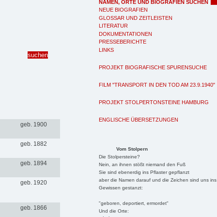
NAMEN, ORTE UND BIOGRAFIEN SUCHEN
NEUE BIOGRAFIEN
GLOSSAR UND ZEITLEISTEN
LITERATUR
DOKUMENTATIONEN
PRESSEBERICHTE
LINKS
PROJEKT BIOGRAFISCHE SPURENSUCHE
FILM "TRANSPORT IN DEN TOD AM 23.9.1940"
PROJEKT STOLPERTONSTEINE HAMBURG
ENGLISCHE ÜBERSETZUNGEN
geb. 1900
geb. 1882
Vom Stolpern
Die Stolpersteine?
geb. 1894
Nein, an ihnen stößt niemand den Fuß
Sie sind ebenerdig ins Pflaster gepflanzt
aber die Namen darauf und die Zeichen sind uns ins
geb. 1920
Gewissen gestanzt:
"geboren, deportiert, ermordet"
geb. 1866
Und die Orte: