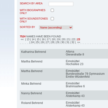
SEARCH BY AREA
WITH BIOGRAPHIES
ONLY
WITH SOUNDSTONES
ONLY
SORTED BY
7524
NAMES HAVE BEEN FOUND
<<
| 13
| 14
| 15
| 16
| 17
| 18
| 19
| 20
| 21
| 22
|
23
| 24
| 25
| 26
| 27
| 28
| 29
| 30
| 31
| 32
| >>
Altona
Katharina Behrend
Giesestraße 8
Eimsbüttel
Martha Behrend
Hochallee 23
Eimsbüttel
Martha Behrend
Bundesstraße 78 Gymnasium
Emilie-Wüstenfeld
Eimsbüttel
Minka Behrend
Brahmsallee 6
Eimsbüttel
Nanny Behrend
Alsterkamp 43
Eimsbüttel
Roland Behrend
Alsterkamp 43