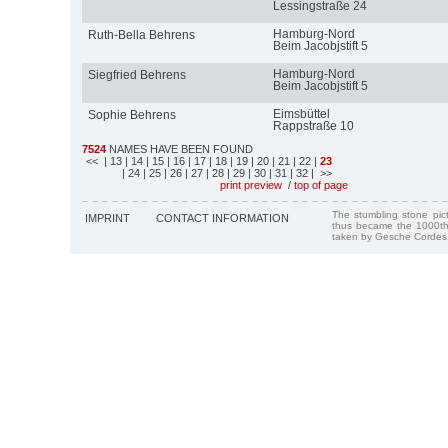
Lessingstraße 24
Hamburg-Nord
Ruth-Bella Behrens
Beim Jacobjstift 5
Hamburg-Nord
Siegfried Behrens
Beim Jacobjstift 5
Eimsbüttel
Sophie Behrens
Rappstraße 10
7524
NAMES HAVE BEEN FOUND
<<
| 13
| 14
| 15
| 16
| 17
| 18
| 19
| 20
| 21
| 22
|
23
| 24
| 25
| 26
| 27
| 28
| 29
| 30
| 31
| 32
| >>
print preview
/
top of page
The stumbling stone pi
IMPRINT
CONTACT INFORMATION
thus became the 1000th
taken by Gesche Cordes