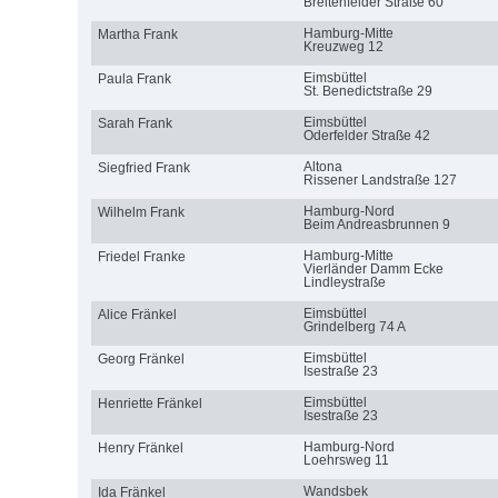
Breitenfelder Straße 60
Hamburg-Mitte
Martha Frank
Kreuzweg 12
Eimsbüttel
Paula Frank
St. Benedictstraße 29
Eimsbüttel
Sarah Frank
Oderfelder Straße 42
Altona
Siegfried Frank
Rissener Landstraße 127
Hamburg-Nord
Wilhelm Frank
Beim Andreasbrunnen 9
Hamburg-Mitte
Friedel Franke
Vierländer Damm Ecke
Lindleystraße
Eimsbüttel
Alice Fränkel
Grindelberg 74 A
Eimsbüttel
Georg Fränkel
Isestraße 23
Eimsbüttel
Henriette Fränkel
Isestraße 23
Hamburg-Nord
Henry Fränkel
Loehrsweg 11
Wandsbek
Ida Fränkel