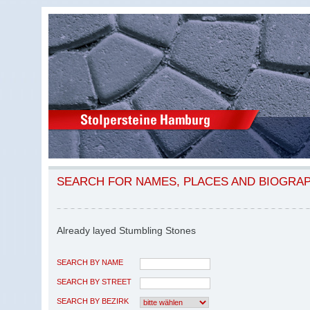
SEARCH FOR NAMES, PLACES AND BIOGRA
Already layed Stumbling Stones
SEARCH BY NAME
SEARCH BY STREET
SEARCH BY BEZIRK