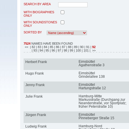
SEARCH BY AREA
WITH BIOGRAPHIES
ONLY
WITH SOUNDSTONES
ONLY
SORTED BY
7524
NAMES HAVE BEEN FOUND
<<
| 82
| 83
| 84
| 85
| 86
| 87
| 88
| 89
| 90
| 91
|
92
| 93
| 94
| 95
| 96
| 97
| 98
| 99
| 100
| 101
| >>
Eimsbüttel
Herbert Frank
Agathenstraße 3
Eimsbüttel
Hugo Frank
Grindelallee 138
Eimsbüttel
Jenny Frank
Hartungstraße 12
Hamburg-Mitte
Julie Frank
Markusstraße (Durchgang zur
Neanderstraße, vor Sportplatz;
früher Peterstraße 10)
Eimsbüttel
Jürgen Frank
Pinneberger Straße 15
Hamburg-Nord
Ludwig Frank