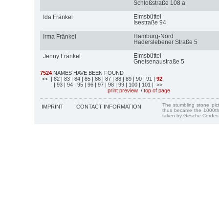
Schloßstraße 108 a
Eimsbüttel
Ida Fränkel
Isestraße 94
Hamburg-Nord
Irma Fränkel
Haderslebener Straße 5
Eimsbüttel
Jenny Fränkel
Gneisenaustraße 5
7524
NAMES HAVE BEEN FOUND
<<
| 82
| 83
| 84
| 85
| 86
| 87
| 88
| 89
| 90
| 91
|
92
| 93
| 94
| 95
| 96
| 97
| 98
| 99
| 100
| 101
| >>
print preview
/
top of page
The stumbling stone pi
IMPRINT
CONTACT INFORMATION
thus became the 1000th
taken by Gesche Cordes