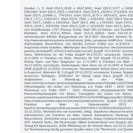
Quellen: 1; 5; StaH 332-5_2008 u 4647/1881; StaH 332-5_2077 u 1908
596/1891; StaH 332-5_3002 u 454/1903; StaH 332-5_14228 u 271/1904; St
StaH 332-5_113989 u. 776/1910; StaH 332-5_3173 u 645/1911; StaH 332
332-5_772 u 1020/1917; StaH 332-5_7042 u 339/1924; StaH 332-5 Stand
StaH 332-5_13684 u 433/1931; StaH 332-5_994 u 179/1932; StaH 332-5
332-5_1024 u 205/1934; StaH 332-5_1105 u 315/1939; StaH 332-5_3301 u 
und Sozialfürsorge 1707 (Posner, Ernst); StaH 351-14 Arbeits- und Sozialf
Mathilde); StaH 213-11_60641; StaH 213-11_64622; StaH 314-15_R 
Sterbeurkunde Elfriede Brüggemeyer am 26.9.1937 Urkunden Nummer Nr. 3
http://www.alemannia-judaica.de/rotenburg_fulda_synagoge.htm#Fotos; Au
Gedenkstätte Ravensbrück, von Monika Schnell, E-Mail vom 11.6.2014;
Angenrods letzte Israeliten, Mitteilungen des Oberhessischen Geschichtsverei
giessen.de/mohg/95_2010/13-stahl-opfer-out.pdf (Zugriff 16.2.2014); ancestr
Gans, Rothenburg an der Fulda (Zugriff 16.4.2017); ancestry.de, Sterb
21.3.1942 in Frankfurt am Main, Urkunden Nr. 523 (Zugriff 15.12.2022); an
Selmar Gans und Dina Seligmann am 17.5.1901 in Frankfurt am Main, U
15.12.2022); ancestry.de, Sterberegister Dina Gans am 13.12.1918 in Frank
1848 (Zugriff 15.12.2022); ancestry.de, Heiratsregister Selmar Gans und J
in Angenrod, Urkunden Nr. 3 (Zugriff 15.12.2022); ancestry.de, Europa, Regis
deutschen Verfolgten, 1939-1947 für Selmar Israel Gans (Zugriff 15.
Stolpersteine für Rotenburg an der Fulda (Zugr
https://arcinsys.hessen.de/arcinsys/digitalisatViewer.action?detailid=v29247
Geburtsregister der Juden von Rotenburg a.d. Fulda 1825 - 1910, Ster
Rotenburg a.d. Fulda 1825 – 1910, Hessisches Hauptstaatsarchiv HH
Personenstandsregister von Bebra: Trauregister der Juden von Bebra; htt
archives.org/de/search/person/129643130?s=br%C3%BCggemeyer&t=1520&p
https://www.auschwitz.org/en/museum/auschwitz-prisoners, (Zugriff 10.11.2022
Frankfurt am Main 11. Dokumentation 2013 https://w
frankfurt.de/media/pages/dokumentation/2904c60fc1-1629284203/dok
10.11.2022); Sterbebücher von Auschwitz, (Hrsg. Staatliches Museum Auschwi
Adressbücher von Frankfurt am Main; diverse Adressbücher Hamburg; B
Ravensbrück, Geschichte eines Lagerkomplexes, Verlag Ferdinand Schöningh
355; Heinrich Nuhn, Die Rotenburger Mikwe Kulturdenkmal und Zeugnis der V
Verlag AG Spurensuche, 2006; Mitteilung von Dr. Heinrich Nuhn, am 23.12.202
Zur Nummerierung häufig genutzter Quellen siehe Link "Recherche und Quelle