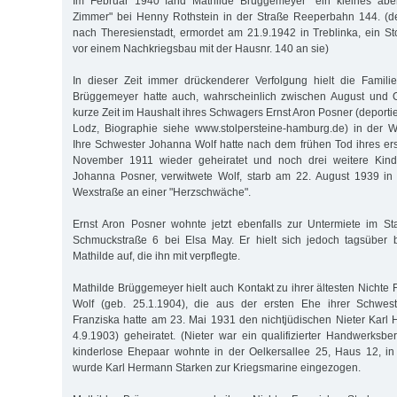
Im Februar 1940 fand Mathilde Brüggemeyer "ein kleines aber
Zimmer" bei Henny Rothstein in der Straße Reeperbahn 144. (de
nach Theresienstadt, ermordet am 21.9.1942 in Treblinka, ein Sto
vor einem Nachkriegsbau mit der Hausnr. 140 an sie)
In dieser Zeit immer drückenderer Verfolgung hielt die Famil
Brüggemeyer hatte auch, wahrscheinlich zwischen August und O
kurze Zeit im Haushalt ihres Schwagers Ernst Aron Posner (deport
Lodz, Biographie siehe www.stolpersteine-hamburg.de) in der 
Ihre Schwester Johanna Wolf hatte nach dem frühen Tod ihres e
November 1911 wieder geheiratet und noch drei weitere Kinde
Johanna Posner, verwitwete Wolf, starb am 22. August 1939 in
Wexstraße an einer "Herzschwäche".
Ernst Aron Posner wohnte jetzt ebenfalls zur Untermiete im Stad
Schmuckstraße 6 bei Elsa May. Er hielt sich jedoch tagsüber 
Mathilde auf, die ihn mit verpflegte.
Mathilde Brüggemeyer hielt auch Kontakt zu ihrer ältesten Nichte 
Wolf (geb. 25.1.1904), die aus der ersten Ehe ihrer Schwes
Franziska hatte am 23. Mai 1931 den nichtjüdischen Nieter Karl
4.9.1903) geheiratet. (Nieter war ein qualifizierter Handwerksbe
kinderlose Ehepaar wohnte in der Oelkersallee 25, Haus 12, in
wurde Karl Hermann Starken zur Kriegsmarine eingezogen.