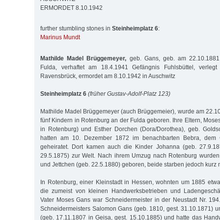
ERMORDET 8.10.1942
further stumbling stones in
Steinheimplatz 6
:
Marinus Mundt
Mathilde Madel Brüggemeyer,
geb. Gans, geb. am 22.10.1881
Fulda, verhaftet am 18.4.1941 Gefängnis Fuhlsbüttel, verleg
Ravensbrück, ermordet am 8.10.1942 in Auschwitz
Steinheimplatz 6
(früher Gustav-Adolf-Platz 123)
Mathilde Madel Brüggemeyer (auch Brüggemeier), wurde am 22.10
fünf Kindern in Rotenburg an der Fulda geboren. Ihre Eltern, Mos
in Rotenburg) und Esther Dorchen (Dora/Dorothea), geb. Goldsc
hatten am 10. Dezember 1872 im benachbarten Bebra, dem Ge
geheiratet. Dort kamen auch die Kinder Johanna (geb. 27.9.1
29.5.1875) zur Welt. Nach ihrem Umzug nach Rotenburg wurden 
und Jettchen (geb. 22.5.1880) geboren, beide starben jedoch kurz n
In Rotenburg, einer Kleinstadt in Hessen, wohnten um 1885 etwa
die zumeist von kleinen Handwerksbetrieben und Ladengeschäf
Vater Moses Gans war Schneidermeister in der Neustadt Nr. 194
Schneidermeisters Salomon Gans (geb. 1810, gest. 31.10.1871) un
(geb. 17.11.1807 in Geisa, gest. 15.10.1885) und hatte das Han