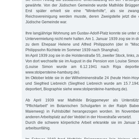
gewährte. Von der Jüdischen Gemeinde wurde Mathilde Brüggemey
Erst später erhielt sie eine "Winterhilfe", als sie zwan
Reichsvereinigung werden musste, deren Zweigstelle jetzt di
Jüdische Gemeinde war.
Ihre langjährige Wohnung am Gustav-Adolf-Platz konnte sie unter 
Untervermietung nicht mehr halten. Am 1. Januar 1939 zog sie in 
zu dem Ehepaar Helene und Alfred Philippsohn (der in "Misc
Philippsohn flüchtete im Sommer 1939 nach Shanghai).
Im April 1939 zog sie in die Holstenstraße 55, zweiter Stock, links,
Von dort wechselte sie im August in die Pension von Louise Simon
(Louise Simon wurde am 6.12.1941 nach Riga deportiert
www.stolpersteine-hamburg.de).
Im Oktober lebte sie in der Wilhelminenstraße 24 (heute Hein-Hoy
und Siegfried Liebreich (Siegfried Liebreich wurde am 15.7.19
deportiert, Biographie siehe www.stolpersteine-hamburg.de).
Ab April 1939 war Mathilde Brüggemeyer als Unterstütz
"Pflichtarbeit" im Botanischen Schulgarten in der Ralph Babe
Maienweg) in Fuhlsbüttel herangezogen worden. Im Novembe
anderen Arbeitsplatz auf der Veddel in der Hovestraße versetzt.
Durch die schwere körperliche Arbeit erkrankte sie im Janua
arbeitsunfähig.