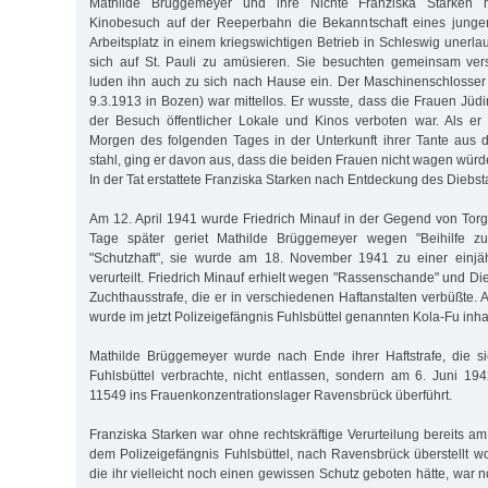
Mathilde Brüggemeyer und ihre Nichte Franziska Starken
Kinobesuch auf der Reeperbahn die Bekanntschaft eines junge
Arbeitsplatz in einem kriegswichtigen Betrieb in Schleswig unerla
sich auf St. Pauli zu amüsieren. Sie besuchten gemeinsam ve
luden ihn auch zu sich nach Hause ein. Der Maschinenschlosser 
9.3.1913 in Bozen) war mittellos. Er wusste, dass die Frauen Jü
der Besuch öffentlicher Lokale und Kinos verboten war. Als er
Morgen des folgenden Tages in der Unterkunft ihrer Tante aus
stahl, ging er davon aus, dass die beiden Frauen nicht wagen würd
In der Tat erstattete Franziska Starken nach Entdeckung des Diebst
Am 12. April 1941 wurde Friedrich Minauf in der Gegend von Torg
Tage später geriet Mathilde Brüggemeyer wegen "Beihilfe z
"Schutzhaft", sie wurde am 18. November 1941 zu einer einjäh
verurteilt. Friedrich Minauf erhielt wegen "Rassenschande" und Die
Zuchthausstrafe, die er in verschiedenen Haftanstalten verbüßte.
wurde im jetzt Polizeigefängnis Fuhlsbüttel genannten Kola-Fu inhaf
Mathilde Brüggemeyer wurde nach Ende ihrer Haftstrafe, die s
Fuhlsbüttel verbrachte, nicht entlassen, sondern am 6. Juni 1
11549 ins Frauenkonzentrationslager Ravensbrück überführt.
Franziska Starken war ohne rechtskräftige Verurteilung bereits a
dem Polizeigefängnis Fuhlsbüttel, nach Ravensbrück überstellt wo
die ihr vielleicht noch einen gewissen Schutz geboten hätte, war 