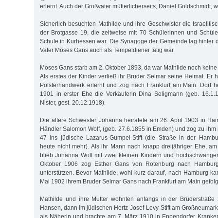
erlernt. Auch der Großvater mütterlicherseits, Daniel Goldschmidt, 
Sicherlich besuchten Mathilde und ihre Geschwister die Israeliti
der Brotgasse 19, die zeitweise mit 70 Schülerinnen und Schüle
Schule in Kurhessen war. Die Synagoge der Gemeinde lag hinter
Vater Moses Gans auch als Tempeldiener tätig war.
Moses Gans starb am 2. Oktober 1893, da war Mathilde noch keine 
Als erstes der Kinder verließ ihr Bruder Selmar seine Heimat. Er 
Polsterhandwerk erlernt und zog nach Frankfurt am Main. Dort h
1901 in erster Ehe die Verkäuferin Dina Seligmann (geb. 16.1.
Nister, gest. 20.12.1918).
Die ältere Schwester Johanna heiratete am 26. April 1903 in H
Händler Salomon Wolf, (geb. 27.6.1855 in Emden) und zog zu ihm i
47 ins jüdische Lazarus-Gumpel-Stift (die Straße in der Hambur
heute nicht mehr). Als ihr Mann nach knapp dreijähriger Ehe, am 
blieb Johanna Wolf mit zwei kleinen Kindern und hochschwanger
Oktober 1906 zog Esther Gans von Rotenburg nach Hamburg,
unterstützen. Bevor Mathilde, wohl kurz darauf, nach Hamburg ka
Mai 1902 ihrem Bruder Selmar Gans nach Frankfurt am Main gefolg
Mathilde und ihre Mutter wohnten anfangs in der Brüderstraße 
Hansen, dann im jüdischen Hertz-Josef-Levy-Stift am Großneumarkt
als Näherin und brachte am 7. März 1910 in Eppendorfer Kranke