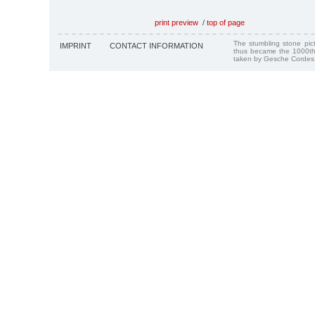
print preview
/
top of page
The stumbling stone pi
IMPRINT
CONTACT INFORMATION
thus became the 1000th
taken by Gesche Cordes