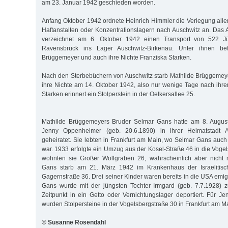
am 23. Januar 1942 geschieden worden.
Anfang Oktober 1942 ordnete Heinrich Himmler die Verlegung aller
Haftanstalten oder Konzentrationslagern nach Auschwitz an. Das
verzeichnet am 6. Oktober 1942 einen Transport von 522 
Ravensbrück ins Lager Auschwitz-Birkenau. Unter ihnen be
Brüggemeyer und auch ihre Nichte Franziska Starken.
Nach den Sterbebüchern von Auschwitz starb Mathilde Brüggemey
ihre Nichte am 14. Oktober 1942, also nur wenige Tage nach ihrer
Starken erinnert ein Stolperstein in der Oelkersallee 25.
Mathilde Brüggemeyers Bruder Selmar Gans hatte am 8. August
Jenny Oppenheimer (geb. 20.6.1890) in ihrer Heimatstadt An
geheiratet. Sie lebten in Frankfurt am Main, wo Selmar Gans auch
war. 1933 erfolgte ein Umzug aus der Kosel-Straße 46 in die Vogel
wohnten sie Großer Wollgraben 26, wahrscheinlich aber nicht m
Gans starb am 21. März 1942 im Krankenhaus der Israelitis
Gagernstraße 36. Drei seiner Kinder waren bereits in die USA emig
Gans wurde mit der jüngsten Tochter Irmgard (geb. 7.7.1928)
Zeitpunkt in ein Getto oder Vernichtungslager deportiert. Für 
wurden Stolpersteine in der Vogelsbergstraße 30 in Frankfurt am Ma
© Susanne Rosendahl