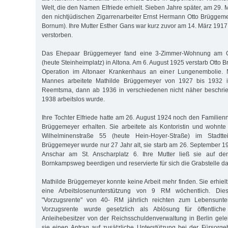
Welt, die den Namen Elfriede erhielt. Sieben Jahre später, am 29. M
den nichtjüdischen Zigarrenarbeiter Ernst Hermann Otto Brüggeme
Bornum). Ihre Mutter Esther Gans war kurz zuvor am 14. März 1917
verstorben.
Das Ehepaar Brüggemeyer fand eine 3-Zimmer-Wohnung am Gu
(heute Steinheimplatz) in Altona. Am 6. August 1925 verstarb Otto
Operation im Altonaer Krankenhaus an einer Lungenembolie.
Mannes arbeitete Mathilde Brüggemeyer von 1927 bis 1932 in 
Reemtsma, dann ab 1936 in verschiedenen nicht näher beschrie
1938 arbeitslos wurde.
Ihre Tochter Elfriede hatte am 26. August 1924 noch den Familien
Brüggemeyer erhalten. Sie arbeitete als Kontoristin und wohnte
Wilhelminenstraße 55 (heute Hein-Hoyer-Straße) im Stadtteil
Brüggemeyer wurde nur 27 Jahr alt, sie starb am 26. September 1937
Anschar am St. Anscharplatz 6. Ihre Mutter ließ sie auf de
Bornkampsweg beerdigen und reservierte für sich die Grabstelle d
Mathilde Brüggemeyer konnte keine Arbeit mehr finden. Sie erhielt
eine Arbeitslosenunterstützung von 9 RM wöchentlich. Die
"Vorzugsrente" von 40- RM jährlich reichten zum Lebensunter
Vorzugsrente wurde gesetzlich als Ablösung für öffentliche 
Anleihebesitzer von der Reichsschuldenverwaltung in Berlin geleis
sie einen Antrag auf zusätzliche Unterstützung bei der Fürsorg