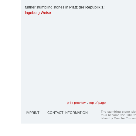
further stumbling stones in
Platz der Republik 1
:
Ingeborg Weise
print preview
/
top of page
The stumbling stone pi
IMPRINT
CONTACT INFORMATION
thus became the 1000th
taken by Gesche Cordes